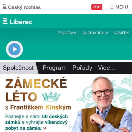
Přejít k hlavnímu obsahu
MENU
ŽIVĚ
PROGRAM
AUDIOARCHIV
KAMERY
Společnost
Program
Pořady
Více
…