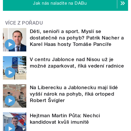
Jak nás naladíte na DABu
VÍCE Z POŘADU
Děti, senioři a sport. Myslí se
dostatečně na pohyb? Patrik Nacher a
Karel Haas hosty Tomáše Pancíře
V centru Jablonce nad Nisou už je
možné zaparkovat, říká vedení radnice
Na Liberecku a Jablonecku mají lidé
vyšší nárok na pohyb, říká ortoped
Robert Švígler
Hejtman Martin Půta: Nechci
kandidovat kvůli imunitě