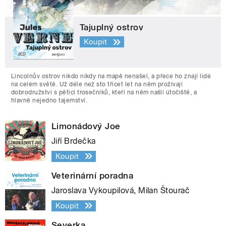
Tajuplný ostrov
Koupit
Lincolnův ostrov nikdo nikdy na mapě nenašel, a přece ho znají lidé
na celém světě. Už déle než sto třicet let na něm prožívají
dobrodružství s pěticí trosečníků, kteří na něm našli útočiště, a
hlavně nejedno tajemství.
Limonádový Joe
Jiří Brdečka
Koupit
Veterinární poradna
Jaroslava Vykoupilová, Milan Štourač
Koupit
Severka