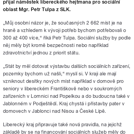
přijal náměstek libereckého hejtmana pro sociální
oblast Mgr. Petr Tulpa z SLK.
„Můj osobní názor je, že současných 2 662 míst je na
hraně a vzhledem k vývoji potřeb bychom potřebovali o
300 až 400 více,“ říká Petr Tulpa. Sociální služby by podle
něj měly být kromě bezpečnosti nebo například
zdravotnictví jednou z priorit státu.
„Stát by měl dotovat výstavbu dalších sociálních zařízení,
pozemky bychom už našli,“ myslí si. V kraji ale mají
vzniknout desítky nových míst například v domově pro
seniory v libereckém Františkově nebo v soukromých
zařízeních v Lomnici nad Popelkou a do budoucna také v
Jablonném v Podještědí. Kraj chystá i přístavby pater v
domovech v Jablonci nad Nisou a České Lípě.
Liberecký kraj připravuje také nová pravidla, na jejichž
základě by se na financování sociálních služeb měly do