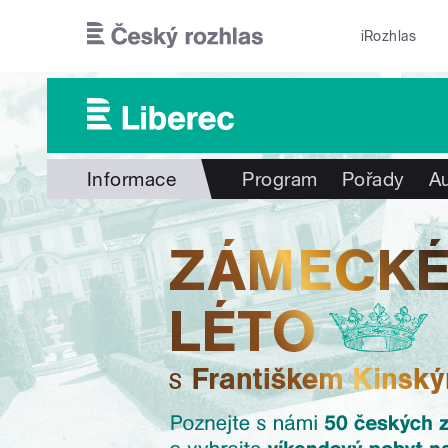
Přejít k hlavnímu obsahu
iRozhlas
Informace
Program
Pořady
Au