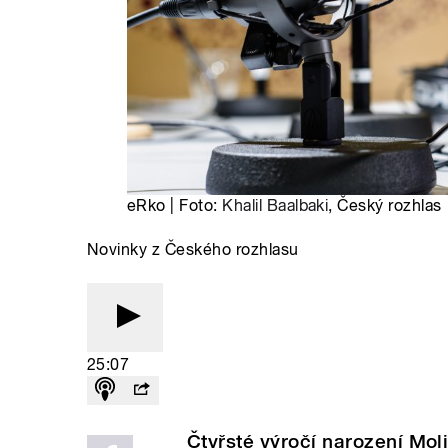
eRko | Foto:
Khalil Baalbaki
, Český rozhlas
Novinky z Českého rozhlasu
25:07
Čtyřsté výročí narození Mol