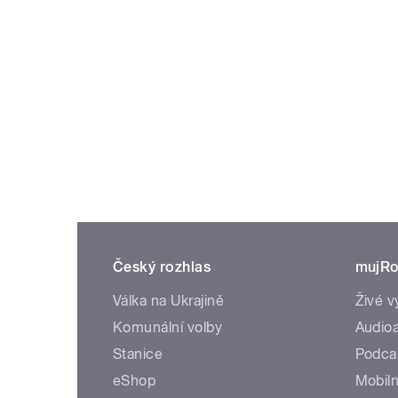
Český rozhlas
mujRo
Válka na Ukrajině
Živé v
Komunální volby
Audioa
Stanice
Podca
eShop
Mobiln