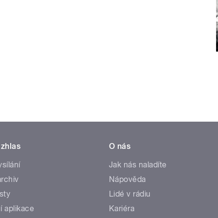
zhlas
O nás
ysílání
Jak nás naladíte
rchiv
Nápověda
sty
Lidé v rádiu
í aplikace
Kariéra