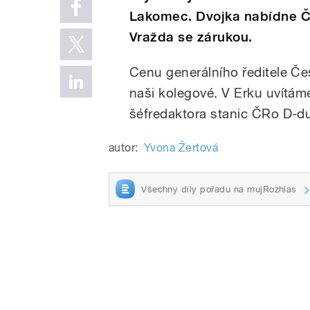
Lakomec. Dvojka nabídne Če
Vražda se zárukou.
Cenu generálního ředitele Če
naši kolegové. V Erku uvítám
šéfredaktora stanic ČRo D-du
autor:
Yvona Žertová
Všechny díly pořadu na mujRozhlas