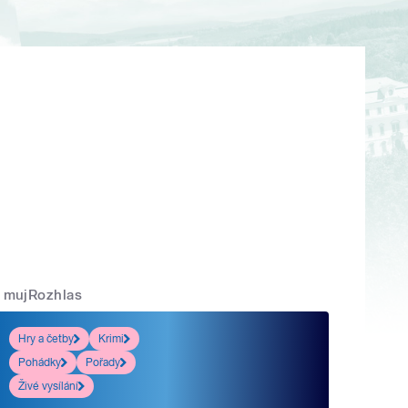
mujRozhlas
Hry a četby
Krimi
Pohádky
Pořady
Živé vysílání