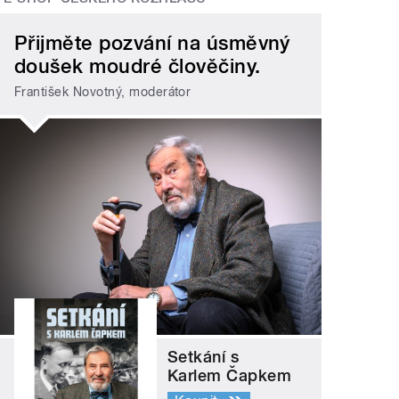
Přijměte pozvání na úsměvný
doušek moudré člověčiny.
František Novotný, moderátor
Setkání s
Karlem Čapkem