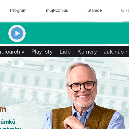
Program
mujRozhlas
Stanice
O r
dioarchiv
Playlisty
Lidé
Kamery
Jak nás n