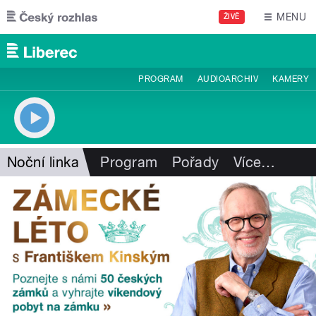
Přejít k hlavnímu obsahu
MENU
ŽIVĚ
PROGRAM
AUDIOARCHIV
KAMERY
Noční linka
Program
Pořady
Více
…