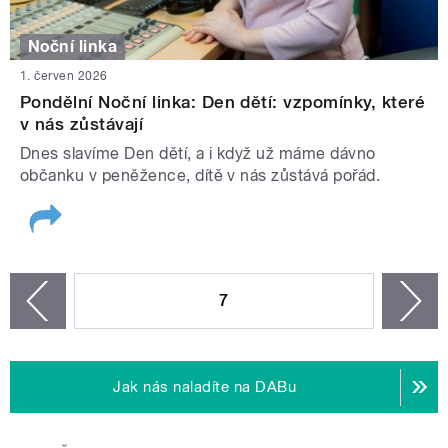
Noční linka
1. červen 2026
Pondělní Noční linka: Den dětí: vzpomínky, které
v nás zůstávají
Dnes slavíme Den dětí, a i když už máme dávno
občanku v peněžence, dítě v nás zůstává pořád.
STRÁNKY
7
n
zí
Jak nás naladíte na DABu