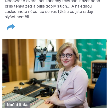
Nedovřené dveře, neukončený telefonní hovor nebo
příliš tenká zeď a příliš dobrý sluch... A najednou
zaslechnete něco, co se vás týká a co jste raději
slyšet neměli.
Noční linka