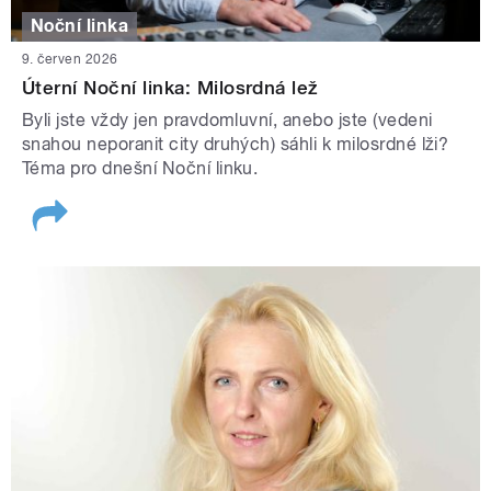
Noční linka
9. červen 2026
Úterní Noční linka: Milosrdná lež
Byli jste vždy jen pravdomluvní, anebo jste (vedeni
snahou neporanit city druhých) sáhli k milosrdné lži?
Téma pro dnešní Noční linku.