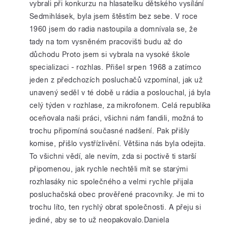
vybrali při konkurzu na hlasatelku dětského vysílání
Sedmihlásek, byla jsem štěstím bez sebe. V roce
1960 jsem do radia nastoupila a domnívala se, že
tady na tom vysněném pracovišti budu až do
důchodu Proto jsem si vybrala na vysoké škole
specializaci - rozhlas. Přišel srpen 1968 a zatímco
jeden z předchozích posluchačů vzpomínal, jak už
unavený seděl v té době u rádia a poslouchal, já byla
celý týden v rozhlase, za mikrofonem. Celá republika
oceňovala naši práci, všichni nám fandili, možná to
trochu připomíná současné nadšení. Pak přišly
komise, přišlo vystřízlivění. Většina nás byla odejita.
To všichni vědí, ale nevím, zda si poctivě ti starší
připomenou, jak rychle nechtěli mít se starými
rozhlasáky nic společného a velmi rychle přijala
posluchačská obec prověřené pracovníky. Je mi to
trochu líto, ten rychlý obrat společnosti. A přeju si
jediné, aby se to už neopakovalo.Daniela