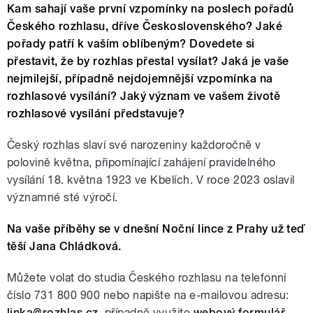
Kam sahají vaše první vzpomínky na poslech pořadů
Českého rozhlasu, dříve Československého? Jaké
pořady patří k vaším oblíbeným? Dovedete si
přestavit, že by rozhlas přestal vysílat? Jaká je vaše
nejmilejší, případně nejdojemnější vzpomínka na
rozhlasové vysílání? Jaký význam ve vašem životě
rozhlasové vysílání představuje?
Český rozhlas slaví své narozeniny každoročně v
polovině května, připomínající zahájení pravidelného
vysílání 18. května 1923 ve Kbelích. V roce 2023 oslavil
významné sté výročí.
Na vaše příběhy se v dnešní Noční lince z Prahy už teď
těší Jana Chládková.
Můžete volat do studia Českého rozhlasu na telefonní
číslo 731 800 900 nebo napište na e-mailovou adresu:
linka@rozhlas.cz
, případně využjte
webový formulář