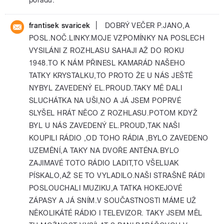
|
frantisek svaricek
DOBRÝ VEČER P.JANO,A
POSL.NOČ.LINKY.MOJE VZPOMÍNKY NA POSLECH
VYSILÁNI Z ROZHLASU SAHAJI AŽ DO ROKU
1948.TO K NÁM PŘINESL KAMARÁD NAŠEHO
TATKY KRYSTALKU,TO PROTO ŽE U NÁS JEŠTĚ
NYBYL ZAVEDENÝ EL.PROUD.TAKY MĚ DALI
SLUCHÁTKA NA UŠI,NO A JÁ JSEM POPRVÉ
SLYŠEL HRÁT NĚCO Z ROZHLASU.POTOM KDYŽ
BYL U NÁS ZAVEDENÝ EL.PROUD,TAK NAŠI
KOUPILI RÁDIO ,OD TOHO RÁDIA ,BYLO ZAVEDENO
UZEMĚNÍ,A TAKY NA DVOŘE ANTÉNA.BYLO
ZAJIMAVÉ TOTO RÁDIO LADIT,TO VŠELIJAK
PÍSKALO,AŽ SE TO VYLADILO.NAŠI STRAŠNĚ RÁDI
POSLOUCHALI MUZIKU,A TATKA HOKEJOVÉ
ZÁPASY A JÁ SNÍM.V SOUČASTNOSTI MÁME UŽ
NĚKOLIKÁTÉ RÁDIO I TELEVIZOR. TAKY JSEM MĚL