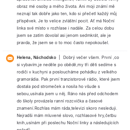
obraz mé osoby a mého života. Ani moji známí mě
neznají tak dobře jako ten, kdo si přečetl každý můj
příspěvek. Je to velice zvláštní pocit. Ať má Noční
linka své místo v rozhlase i nadále. Za celou dobu
jsem se zatím dovolal asi jenom sedmkrát, ale je
pravda, že jsem se o to moc často nepokoušel.
|
Helena, Náchodsko
Dobrý večer všem. První ,co
si vybavím,je neděle po obědě,my tři děti sedíme s
rodiči v kuchyni a posloucháme pohádku z velkého
gramorádia. Pak první tranzistorové rádio, které jsem
dostala pod stromeček a nosila ho všude s
sebou,usínala jsem u něj. Ráno nás před odchodem
do školy provázela ranní rozcvička a časové
znamení.Rozhlas mám ráda,televizi skoro nesleduji.
Nejradši mám mluvené slovo, rozhlasové hry,četbu
knih,usínám při poslechu Noční linky a následujících
pořadů.