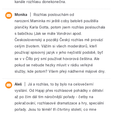
kanále rozhlasu donekonečna.
|
Monika
Rozhlas poslouchám od
narození.Maminka mi ještě coby batoleti pouštěla
písničky Karla Gotta, potom jsem rozhlas poslouchala
s babičkou (Jak se máte Vondrovi apod.
Československý a později Český rozhlas mě provází
celým životem. Vážím si všech moderátorů, kteří
používají spisovný jazyk v jeho nejčistší podobě, byť
se v v ČRo prý smí používat hovorová čeština. Ale
pokud se nebude hezky mluvit v rádiu veřejné
služby, kde potom? Všem přeji nádherné májové dny.
|
Aleš
Já a rozhlas, to by bylo na celovečerní
vysílání. Od Hajaji přes rozhlasové pohádky v dětství
až po čím dál tím náročnější pořady - četby na
pokračování, rozhlasové dramatizace a hry, speciální
pořady. Jsou to téměř tři čtvrtiny století, co mne