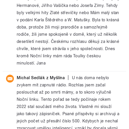
Hermanové, Jiřího Vašíčka nebo Josefa Zímy. Tehdy
byly velkými hity Zlaté střevíčky nebo Mám malý stan
v podání Karla Štědrého a W. Matušky. Byla to krásná
doba, protože žili moji prarodiče a samozřejmě
rodiče, žili jsme spokojeně v domě, který už několik
desetiletí nestojí. Českému rozhlasu děkuji za krásné
chvíle, které jsem strávila v jeho společnosti. Dnes
kromě Noční linky mám ráda Toulky českou
minulostí. Jana
|
Michal Sedlák z Myšlína
U nás doma nebylo
zvykem mít zapnuté rádio. Rozhlas jsem začal
poslouchat až po smrti mámy, a to skoro výlučně
Noční linku. Tento pořad se tedy počínaje rokem
2022 stal součástí mého života. Vlastně mi slouží
jako takový zápisníček. Psané příspěvky si archivuji a
jejich počet už přesáhl číslo 500. Kdybych je nechal
zpracovat umělou inteligencí, vznikl by docela věrný