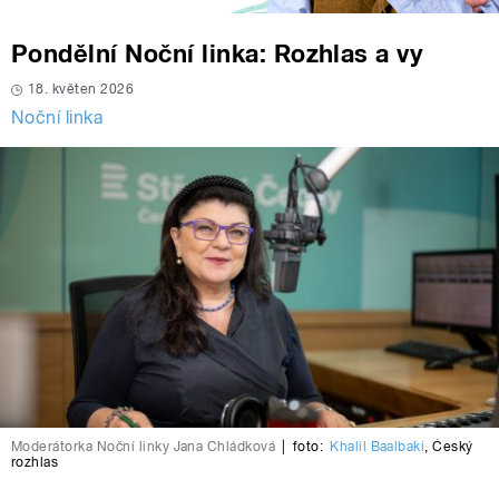
Pondělní Noční linka: Rozhlas a vy
18. květen 2026
Noční linka
Moderátorka Noční linky Jana Chládková
|
foto:
Khalil Baalbaki
,
Český
rozhlas