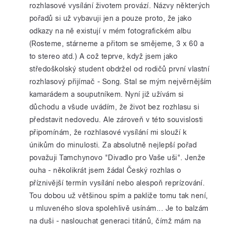
rozhlasové vysílání životem provází. Názvy některých
pořadů si už vybavuji jen a pouze proto, že jako
odkazy na ně existují v mém fotografickém albu
(Rosteme, stárneme a přitom se smějeme, 3 x 60 a
to stereo atd.) A což teprve, když jsem jako
středoškolský student obdržel od rodičů první vlastní
rozhlasový přijímač - Song. Stal se mým nejvěrnějším
kamarádem a souputníkem. Nyní již užívám si
důchodu a všude uvádím, že život bez rozhlasu si
představit nedovedu. Ale zároveň v této souvislosti
připomínám, že rozhlasové vysílání mi slouží k
únikům do minulosti. Za absolutně nejlepší pořad
považuji Tamchynovo "Divadlo pro Vaše uši". Jenže
ouha - několikrát jsem žádal Český rozhlas o
příznivější termín vysílání nebo alespoň reprízování.
Tou dobou už většinou spím a pakliže tomu tak není,
u mluveného slova spolehlivě usínám... Je to balzám
na duši - naslouchat generaci titánů, čímž mám na