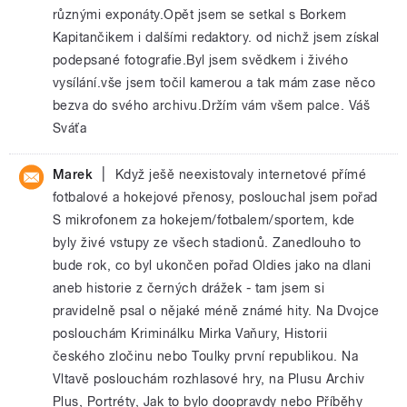
různými exponáty.Opět jsem se setkal s Borkem
Kapitančikem i dalšími redaktory. od nichž jsem získal
podepsané fotografie.Byl jsem svědkem i živého
vysílání.vše jsem točil kamerou a tak mám zase něco
bezva do svého archivu.Držím vám všem palce. Váš
Sváťa
|
Marek
Když ješě neexistovaly internetové přímé
fotbalové a hokejové přenosy, poslouchal jsem pořad
S mikrofonem za hokejem/fotbalem/sportem, kde
byly živé vstupy ze všech stadionů. Zanedlouho to
bude rok, co byl ukončen pořad Oldies jako na dlani
aneb historie z černých drážek - tam jsem si
pravidelně psal o nějaké méně známé hity. Na Dvojce
poslouchám Kriminálku Mirka Vaňury, Historii
českého zločinu nebo Toulky první republikou. Na
Vltavě poslouchám rozhlasové hry, na Plusu Archiv
Plus, Portréty, Jak to bylo doopravdy nebo Příběhy