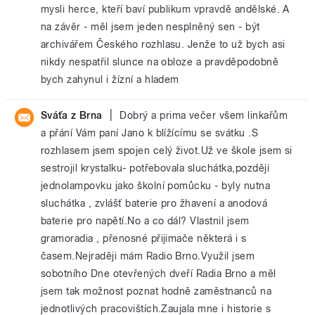
mysli herce, kteří baví publikum vpravdě andělské. A
na závěr - měl jsem jeden nesplněný sen - být
archivářem Českého rozhlasu. Jenže to už bych asi
nikdy nespatřil slunce na obloze a pravděpodobně
bych zahynul i žízní a hladem
|
Sváťa z Brna
Dobrý a prima večer všem linkařům
a přání Vám paní Jano k blížícímu se svátku .S
rozhlasem jsem spojen celý život.Už ve škole jsem si
sestrojil krystalku- potřebovala sluchátka,později
jednolampovku jako školní pomůcku - byly nutna
sluchátka , zvlášť baterie pro žhavení a anodová
baterie pro napětí.No a co dál? Vlastnil jsem
gramoradia , přenosné přijimače některá i s
časem.Nejraději mám Radio Brno.Využil jsem
sobotního Dne otevřených dveří Radia Brno a měl
jsem tak možnost poznat hodně zaměstnanců na
jednotlivých pracovištích.Zaujala mne i historie s