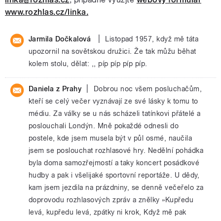
www.rozhlas.cz/linka.
|
Jarmila Dočkalová
Listopad 1957, když mě táta
upozornil na sovětskou družici. Že tak můžu běhat
kolem stolu, dělat: ,, píp píp píp píp.
|
Daniela z Prahy
Dobrou noc všem posluchačům,
kteří se celý večer vyznávají ze své lásky k tomu to
médiu. Za války se u nás scházeli tatínkovi přátelé a
poslouchali Londýn. Mně pokaždé odnesli do
postele, kde jsem musela být v půl osmé, naučila
jsem se poslouchat rozhlasové hry. Nedělní pohádka
byla doma samozřejmostí a taky koncert posádkové
hudby a pak i všelijaké sportovní reportáže. U dědy,
kam jsem jezdila na prázdniny, se denně večeřelo za
doprovodu rozhlasových zpráv a znělky »Kupředu
levá, kupředu levá, zpátky ni krok, Když mě pak