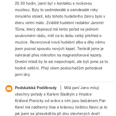
20.30 hodin, jsem byl v kontaktu s rockovou
muzikou. Byly to sedmdesáté a osmdesáté roky
minulého století, kdy tohoto hudebního žánru bylo v
éteru velmi málo. Zvláště hudební redaktor Jaromír
Tůma, který doposud má tento pořad na jednom
soukromém rádiu, měl na tu dobu velký přehled o
muzice. Recenzoval nová hudební alba a díky němu
jsem poznal spoustu nových kapel. Tenkrát jsme je
nahrávali přes mikrofon na magnetofonové kazety.
Dnešní mladí by to asi nepochopili, ale byli jsme za to
hodně vděční. Přeji všem posluchačům pohodové
jarní dny.
|
Podskalská Poděbrady
Milá paní Jano miluji
všechny pořady s Karlem Sladkým z Hradce
Králové.Pisnicky od srdce s ním jsou balzámem.Pan
Karel má nádherný hlas a krásnou češtinu.Navic je to
jak jsem se přesvědčila při dnu otevřených dveří