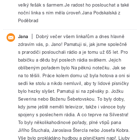
velký fešák s šarmem.Je radost ho poslouchat a také
noční linka s ním měla úroveň.Jana Podskalská z
Poděbrad
|
Jana
Dobrý večer všem linkařům a dnes hlavně
zdravím vás, p. Jano! Pamatuji si, jak jsme společně
s prarodiči poslouchali rádio a je tomu už 65 let. Pro
babičku a dědu byl poslech rádia svátkem. Jejich
oblíbeným pořadem bylo Na pěknú notečku. Jak se
na to těšili. Práce kolem domu už byla hotova a oni si
sedli ke stolu a nikdo nemluvil, aby ty lidové písničky
bylo hezky slyšet. Pamatuji si na zpěváky p. Jožku
Severina nebo Boženu Šebetovskou. To byly doby,
kdy jsme ještě neměli televizor, takže i vánoce byly
spojeny s poslechem rádia. A co teprve na Silvestra!
To byly několikahodinové pořady, plné vtipů pana
Jiřího Štuchala, Jaroslava Štercla nebo Josefa Kobra.
Vše bylo prokládáno hudbou a písničkami např. Ljuby