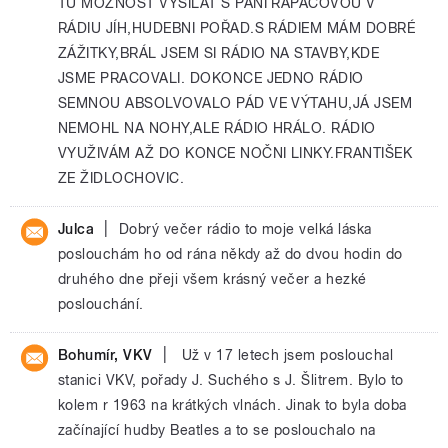
TU MOŽNOST VYSÍLAT S PANI RAPÁČOVOU V
RÁDIU JÍH,HUDEBNI POŘAD.S RÁDIEM MÁM DOBRÉ
ZÁŽITKY,BRÁL JSEM SI RÁDIO NA STAVBY,KDE
JSME PRACOVALI. DOKONCE JEDNO RÁDIO
SEMNOU ABSOLVOVALO PÁD VE VÝTAHU,JÁ JSEM
NEMOHL NA NOHY,ALE RÁDIO HRÁLO. RÁDIO
VYUŽIVÁM AŽ DO KONCE NOČNI LINKY.FRANTIŠEK
ZE ŽIDLOCHOVIC.
|
Julca
Dobrý večer rádio to moje velká láska
poslouchám ho od rána někdy až do dvou hodin do
druhého dne přeji všem krásný večer a hezké
poslouchání.
|
Bohumír, VKV
Už v 17 letech jsem poslouchal
stanici VKV, pořady J. Suchého s J. Šlitrem. Bylo to
kolem r 1963 na krátkých vlnách. Jinak to byla doba
začínající hudby Beatles a to se poslouchalo na