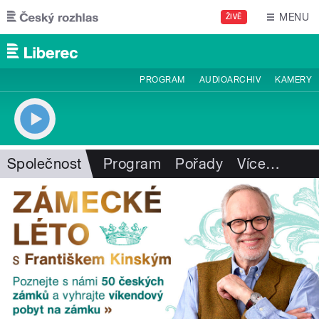
Přejít k hlavnímu obsahu
MENU
ŽIVĚ
PROGRAM
AUDIOARCHIV
KAMERY
Společnost
Program
Pořady
Více
…