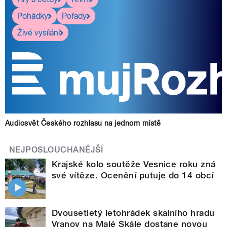
Pohádky
Pořady
Živé vysílání
Audiosvět Českého rozhlasu na jednom místě
NEJPOSLOUCHANĚJŠÍ
Krajské kolo soutěže Vesnice roku zná
své vítěze. Ocenění putuje do 14 obcí
Dvousetletý letohrádek skalního hradu
Vranov na Malé Skále dostane novou