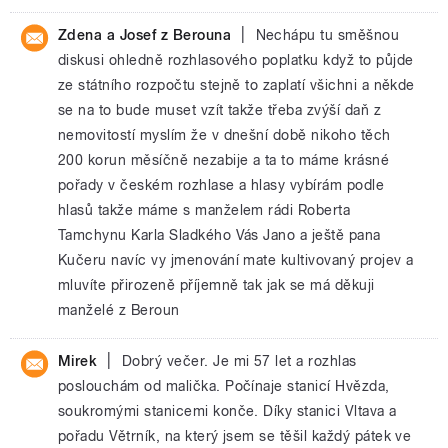
|
Zdena a Josef z Berouna
Nechápu tu směšnou
diskusi ohledně rozhlasového poplatku když to půjde
ze státního rozpočtu stejně to zaplatí všichni a někde
se na to bude muset vzít takže třeba zvýší daň z
nemovitostí myslím že v dnešní době nikoho těch
200 korun měsíčně nezabije a ta to máme krásné
pořady v českém rozhlase a hlasy vybírám podle
hlasů takže máme s manželem rádi Roberta
Tamchynu Karla Sladkého Vás Jano a ještě pana
Kučeru navíc vy jmenování mate kultivovaný projev a
mluvíte přirozeně příjemně tak jak se má děkuji
manželé z Beroun
|
Mirek
Dobrý večer. Je mi 57 let a rozhlas
poslouchám od malička. Počínaje stanicí Hvězda,
soukromými stanicemi konče. Díky stanici Vltava a
pořadu Větrník, na který jsem se těšil každý pátek ve