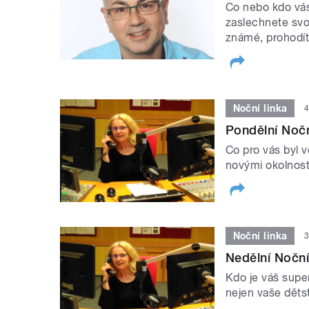
Co nebo kdo vás
zaslechnete svo
známé, prohodít
Noční linka
4
Pondělní Nočn
Co pro vás byl v
novými okolnos
Noční linka
3
Nedělní Noční
Kdo je váš supe
nejen vaše dětst