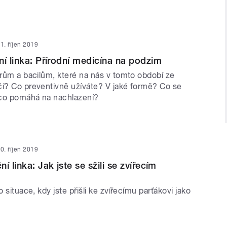
1. říjen 2019
ní linka: Přírodní medicína na podzim
irům a bacilům, které na nás v tomto období ze
čí? Co preventivně užíváte? V jaké formě? Co se
 co pomáhá na nachlazení?
0. říjen 2019
í linka: Jak jste se sžili se zvířecím
o situace, kdy jste přišli ke zvířecímu parťákovi jako