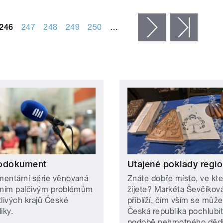
246
247
248
249
250
…
následující ›
posled
odokument
Utajené poklady regi
entární série věnovaná
Znáte dobře místo, ve kt
lním palčivým problémům
žijete? Markéta Ševčíkov
tlivých krajů České
přiblíží, čím vším se může
liky.
Česká republika pochlubit
podobě nehmotného dědi