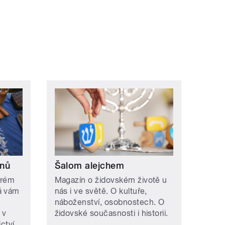
ní »
onů
Šalom alejchem
erém
Magazín o židovském životě u
á vám
nás i ve světě. O kultuře,
náboženství, osobnostech. O
 v
židovské současnosti i historii.
ctví