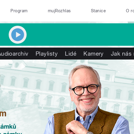
Program
mujRozhlas
Stanice
O r
Audioarchiv
Playlisty
Lidé
Kamery
Jak nás 