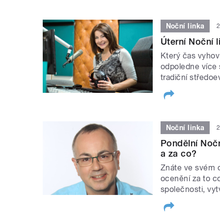
Noční linka
2
Úterní Noční l
Který čas vyhovu
odpoledne více s
tradiční středo
Noční linka
2
Pondělní Nočn
a za co?
Znáte ve svém o
ocenění za to c
společnosti, vyt