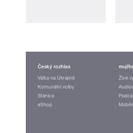
Český rozhlas
mujRo
Válka na Ukrajině
Živé v
Komunální volby
Audioa
Stanice
Podca
eShop
Mobiln