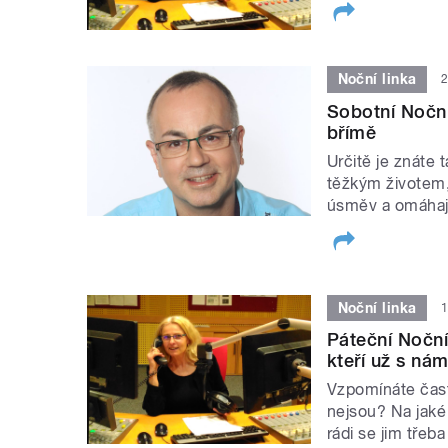
Noční linka
2
Sobotní Noční
břímě
Určitě je znáte t
těžkým životem, 
úsměv a omáhaj
Noční linka
1
Páteční Noční
kteří už s nám
Vzpomínáte čast
nejsou? Na jaké 
rádi se jim třeb