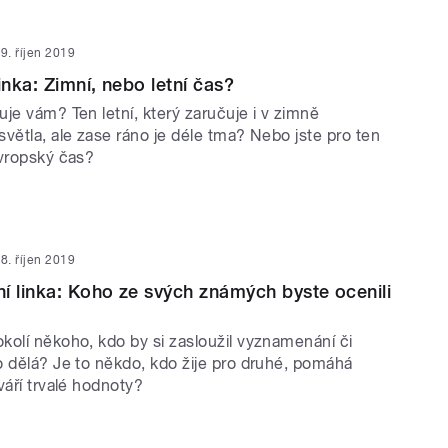
9. říjen 2019
inka: Zimní, nebo letní čas?
je vám? Ten letní, který zaručuje i v zimně
větla, ale zase ráno je déle tma? Nebo jste pro ten
evropský čas?
8. říjen 2019
í linka: Koho ze svých známých byste ocenili
kolí někoho, kdo by si zasloužil vyznamenání či
o dělá? Je to někdo, kdo žije pro druhé, pomáhá
váří trvalé hodnoty?