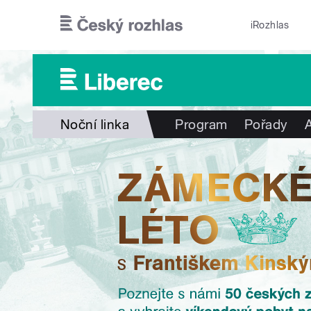
Přejít k hlavnímu obsahu
iRozhlas
Noční linka
Program
Pořady