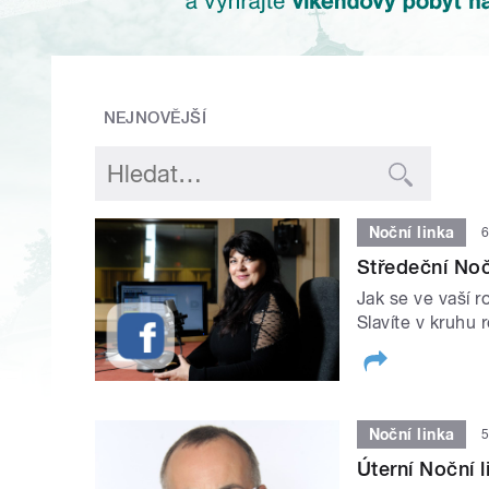
NEJNOVĚJŠÍ
Noční linka
6
Středeční Noč
Jak se ve vaší r
Slavíte v kruhu 
Noční linka
5
Úterní Noční 