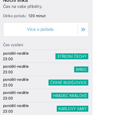
Noční linka
Čas na vaše příběhy.
Délka pořadu:
120 minut
Více o pořadu
Čas vysílání
pondělí-neděle
STŘEDNÍ ČECHY
23:00
pondělí-neděle
BRNO
23:00
pondělí-neděle
ČESKÉ BUDĚJOVICE
23:00
pondělí-neděle
HRADEC KRÁLOVÉ
23:00
pondělí-neděle
KARLOVY VARY
23:00