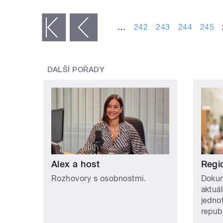
STRÁNKY
…
242
243
244
245
« první
‹ předchozí
DALŠÍ POŘADY
Alex a host
Regi
Rozhovory s osobnostmi.
Dokum
aktuá
jedno
repub