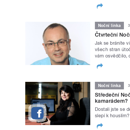
Noční linka
3
Čtvrteční Noč
Jak se bráníte v
všech stran úto
vám osvědčilo,
Noční linka
3
Středeční Nočn
kamarádem?
Dostali jste se d
slepí k houslím?