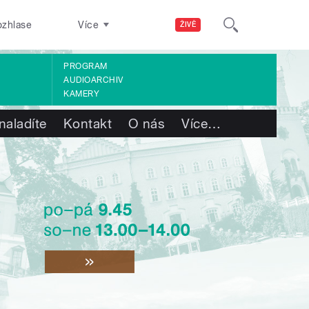
ozhlase
Více
ŽIVĚ
PROGRAM
AUDIOARCHIV
KAMERY
naladíte
Kontakt
O nás
Více
…