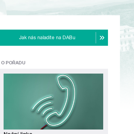
Jak nás naladíte na DABu
O POŘADU