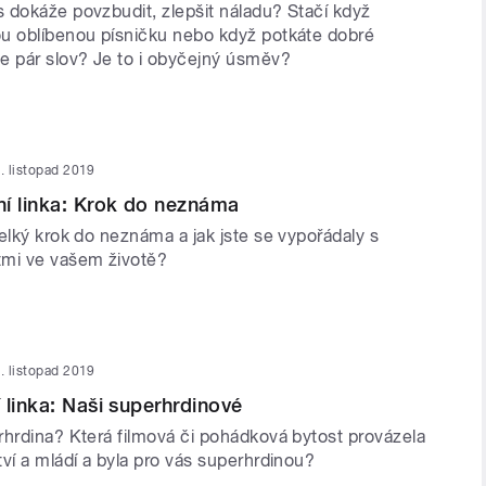
 dokáže povzbudit, zlepšit náladu? Stačí když
u oblíbenou písničku nebo když potkáte dobré
e pár slov? Je to i obyčejný úsměv?
. listopad 2019
í linka: Krok do neznáma
elký krok do neznáma a jak jste se vypořádaly s
tmi ve vašem životě?
. listopad 2019
 linka: Naši superhrdinové
rhrdina? Která filmová či pohádková bytost provázela
ví a mládí a byla pro vás superhrdinou?