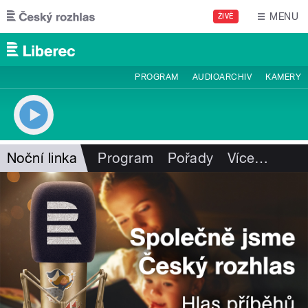
Přejít k hlavnímu obsahu
MENU
ŽIVĚ
PROGRAM
AUDIOARCHIV
KAMERY
Noční linka
Program
Pořady
Více
…