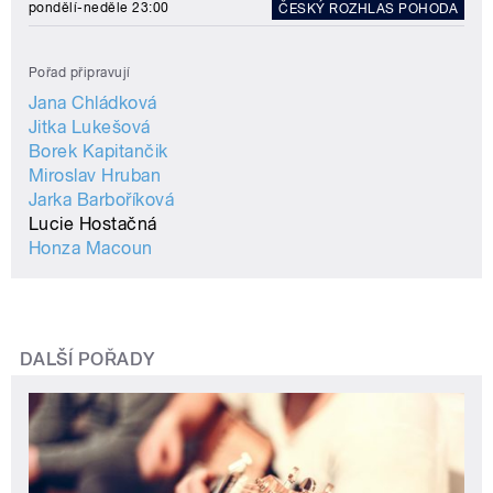
pondělí-neděle 23:00
ČESKÝ ROZHLAS POHODA
Pořad připravují
Jana Chládková
Jitka Lukešová
Borek Kapitančik
Miroslav Hruban
Jarka Barboříková
Lucie Hostačná
Honza Macoun
DALŠÍ POŘADY