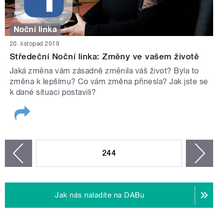
Noční linka
20. listopad 2019
Středeční Noční linka: Změny ve vašem životě
Jaká změna vám zásadně změnila váš život? Byla to
změna k lepšímu? Co vám změna přinesla? Jak jste se
k dané situaci postavili?
STRÁNKY
244
n
zí
Jak nás naladíte na DABu