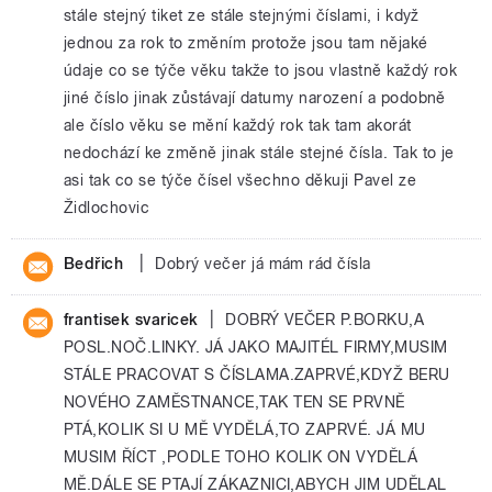
stále stejný tiket ze stále stejnými číslami, i když
jednou za rok to změním protože jsou tam nějaké
údaje co se týče věku takže to jsou vlastně každý rok
jiné číslo jinak zůstávají datumy narození a podobně
ale číslo věku se mění každý rok tak tam akorát
nedochází ke změně jinak stále stejné čísla. Tak to je
asi tak co se týče čísel všechno děkuji Pavel ze
Židlochovic
|
Bedřich
Dobrý večer já mám rád čísla
|
frantisek svaricek
DOBRÝ VEČER P.BORKU,A
POSL.NOČ.LINKY. JÁ JAKO MAJITÉL FIRMY,MUSIM
STÁLE PRACOVAT S ČÍSLAMA.ZAPRVÉ,KDYŽ BERU
NOVÉHO ZAMĚSTNANCE,TAK TEN SE PRVNĚ
PTÁ,KOLIK SI U MĚ VYDĚLÁ,TO ZAPRVÉ. JÁ MU
MUSIM ŘÍCT ,PODLE TOHO KOLIK ON VYDĚLÁ
MĚ.DÁLE SE PTAJÍ ZÁKAZNICI,ABYCH JIM UDĚLAL