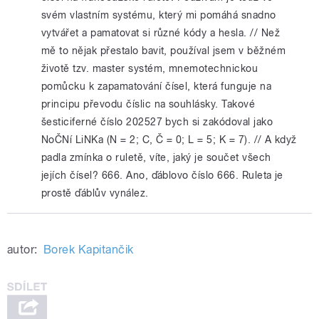
svém vlastním systému, který mi pomáhá snadno
vytvářet a pamatovat si různé kódy a hesla. // Než
mě to nějak přestalo bavit, používal jsem v běžném
životě tzv. master systém, mnemotechnickou
pomůcku k zapamatování čísel, která funguje na
principu převodu číslic na souhlásky. Takové
šesticiferné číslo 202527 bych si zakódoval jako
NoČNí LiNKa (N = 2; C, Č = 0; L = 5; K = 7). // A když
padla zmínka o ruletě, víte, jaký je součet všech
jejích čísel? 666. Ano, ďáblovo číslo 666. Ruleta je
prostě ďáblův vynález.
autor:
Borek Kapitančik