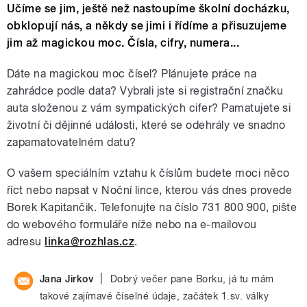
Učíme se jim, ještě než nastoupíme školní docházku,
obklopují nás, a někdy se jimi i řídíme a přisuzujeme
jim až magickou moc. Čísla, cifry, numera...
Dáte na magickou moc čísel? Plánujete práce na
zahrádce podle data? Vybrali jste si registrační značku
auta složenou z vám sympatických cifer? Pamatujete si
životní či dějinné události, které se odehrály ve snadno
zapamatovatelném datu?
O vašem speciálním vztahu k číslům budete moci něco
říct nebo napsat v Noční lince, kterou vás dnes provede
Borek Kapitančik. Telefonujte na číslo 731 800 900, pište
do webového formuláře níže nebo na e-mailovou
adresu
linka@rozhlas.cz
.
|
Jana Jirkov
Dobrý večer pane Borku, já tu mám
takové zajímavé číselné údaje, začátek 1.sv. války