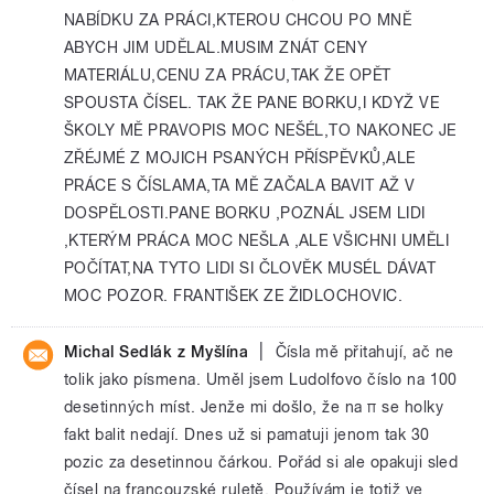
NABÍDKU ZA PRÁCI,KTEROU CHCOU PO MNĚ
ABYCH JIM UDĚLAL.MUSIM ZNÁT CENY
MATERIÁLU,CENU ZA PRÁCU,TAK ŽE OPĚT
SPOUSTA ČÍSEL. TAK ŽE PANE BORKU,I KDYŽ VE
ŠKOLY MĚ PRAVOPIS MOC NEŠÉL,TO NAKONEC JE
ZŘÉJMÉ Z MOJICH PSANÝCH PŘÍSPĚVKŮ,ALE
PRÁCE S ČÍSLAMA,TA MĚ ZAČALA BAVIT AŽ V
DOSPĚLOSTI.PANE BORKU ,POZNÁL JSEM LIDI
,KTERÝM PRÁCA MOC NEŠLA ,ALE VŠICHNI UMĚLI
POČÍTAT,NA TYTO LIDI SI ČLOVĚK MUSÉL DÁVAT
MOC POZOR. FRANTIŠEK ZE ŽIDLOCHOVIC.
|
Michal Sedlák z Myšlína
Čísla mě přitahují, ač ne
tolik jako písmena. Uměl jsem Ludolfovo číslo na 100
desetinných míst. Jenže mi došlo, že na π se holky
fakt balit nedají. Dnes už si pamatuji jenom tak 30
pozic za desetinnou čárkou. Pořád si ale opakuji sled
čísel na francouzské ruletě. Používám je totiž ve