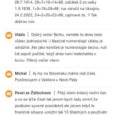
28.7.1914, 28+7+19+14=68, začátek 2.sv.valky
1.9.1939, 1+9+19+39=68, rus vkročil na Ukrajinu
24.2.2022, 24+2+20+22=68, zajímavé že, ? Tak
dobrou noc
|
Vláďa
Dobrý večer Borku, nemáte to dnes teda
vůbec jednoduché :) Nazývat numerologii vědou je
odvážné. Ale jako koníček je numerologie bezva, nutí
lidi aspoň počítat, když dnes není matematika v
kurzu. Pěkný večer všem.
|
Michal
Aj my na Slovensku máme radi čísla.
Pozdravujem z Valdova u Nové Paky
|
Pavel ze Židlochovic
Přeji všem krásný noční čas
a co se týče čísel tak jenom bych tady zmínil že
podávám sycené pravidelně ale jenom když to
finančně situace umožní tak 10 šťastných a používám