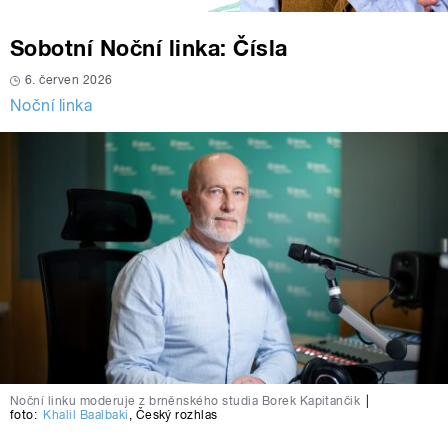
Sobotní Noční linka: Čísla
6. červen 2026
Noční linka
Noční linku moderuje z brněnského studia Borek Kapitančik
|
foto:
Khalil Baalbaki
,
Český rozhlas