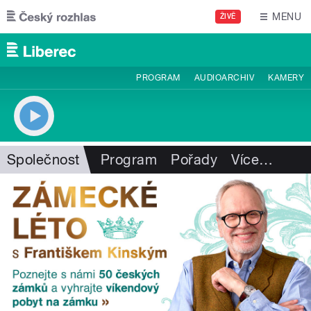
Přejít k hlavnímu obsahu
MENU
ŽIVĚ
PROGRAM
AUDIOARCHIV
KAMERY
Společnost
Program
Pořady
Více
…