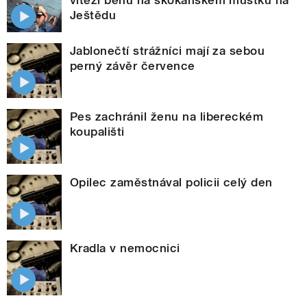
vítězi běhu na skokanském můstku na
Ještědu
Jablonečtí strážníci mají za sebou
perný závěr července
Pes zachránil ženu na libereckém
koupališti
Opilec zaměstnával policii celý den
Kradla v nemocnici