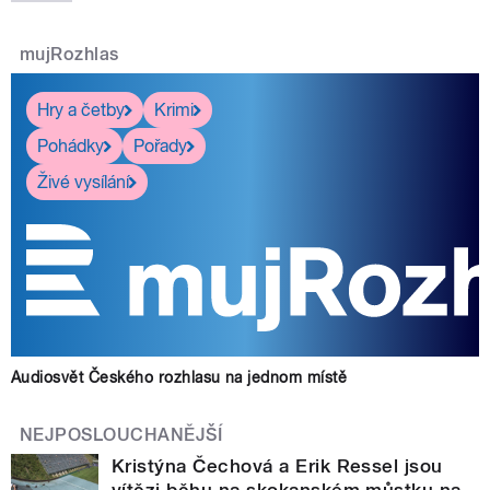
mujRozhlas
Hry a četby
Krimi
Pohádky
Pořady
Živé vysílání
Audiosvět Českého rozhlasu na jednom místě
NEJPOSLOUCHANĚJŠÍ
Kristýna Čechová a Erik Ressel jsou