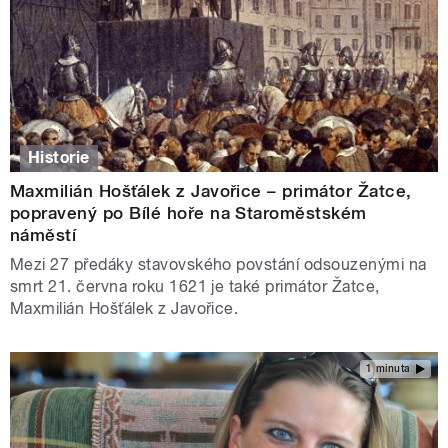
Historie
Maxmilián Hošťálek z Javořice – primátor Žatce,
popravený po Bílé hoře na Staroměstském
náměstí
Mezi 27 předáky stavovského povstání odsouzenými na
smrt 21. června roku 1621 je také primátor Žatce,
Maxmilián Hošťálek z Javořice.
1 minuta