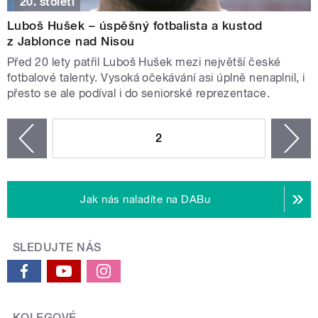
20. století
Luboš Hušek – úspěšný fotbalista a kustod
z Jablonce nad Nisou
Před 20 lety patřil Luboš Hušek mezi největší české
fotbalové talenty. Vysoká očekávání asi úplně nenaplnil, i
přesto se ale podíval i do seniorské reprezentace.
STRÁNKY
2
n
zí
Jak nás naladíte na DABu
SLEDUJTE NÁS
KOLEGOVÉ