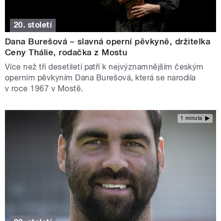
20. století
Dana Burešová – slavná operní pěvkyně, držitelka
Ceny Thálie, rodačka z Mostu
Více než tři desetiletí patří k nejvýznamnějším českým
operním pěvkyním Dana Burešová, která se narodila
v roce 1967 v Mostě.
1 minuta