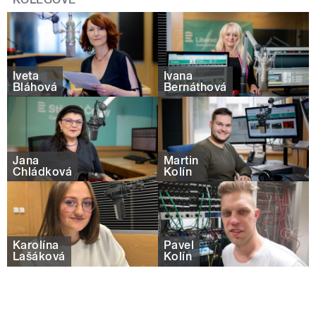
Iveta
Ivana
Bláhová
Bernáthová
Jana
Martin
Chládková
Kolín
Karolína
Pavel
Lašáková
Kolín