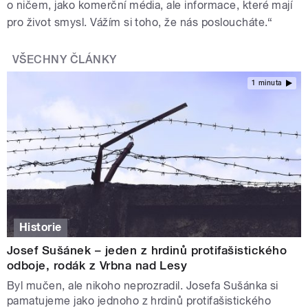
o ničem, jako komerční média, ale informace, které mají
pro život smysl. Vážím si toho, že nás posloucháte.“
VŠECHNY ČLÁNKY
1 minuta
Historie
Josef Sušánek – jeden z hrdinů protifašistického
odboje, rodák z Vrbna nad Lesy
Byl mučen, ale nikoho neprozradil. Josefa Sušánka si
pamatujeme jako jednoho z hrdinů protifašistického