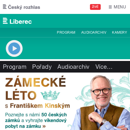
Přejít k hlavnímu obsahu
MENU
ŽIVĚ
PROGRAM
AUDIOARCHIV
KAMERY
Program
Pořady
Audioarchiv
Více
…