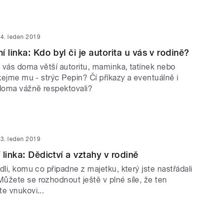
4. leden 2019
 linka: Kdo byl či je autorita u vás v rodině?
 vás doma větší autoritu, maminka, tatínek nebo
íkejme mu - strýc Pepin? Čí příkazy a eventuálně i
 doma vážně respektovali?
3. leden 2019
linka: Dědictví a vztahy v rodině
dli, komu co připadne z majetku, který jste nastřádali
ůžete se rozhodnout ještě v plné síle, že ten
te vnukovi...