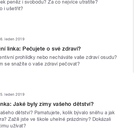
k peněz i svobodu? Za co nejvíce utratíte?
 i ušetřit?
6. leden 2019
ní linka: Pečujete o své zdraví?
entivní prohlídky nebo necháváte vaše zdraví osudu?
 se snažíte o vaše zdraví pečovat?
5. leden 2019
linka: Jaké byly zimy vašeho dětství?
ašeho dětství? Pamatujete, kolik bývalo sněhu a jak
ara? Zažili jste ve škole uhelné prázdniny? Dokázali
 zimu užívat?