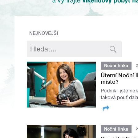
NEJNOVĚJŠÍ
Noční linka
2
Úterní Noční 
místo?
Podnikli jste n
taková pouť dal
Noční linka
2