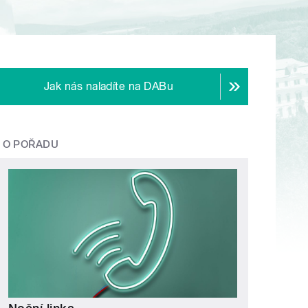
Jak nás naladíte na DABu
O POŘADU