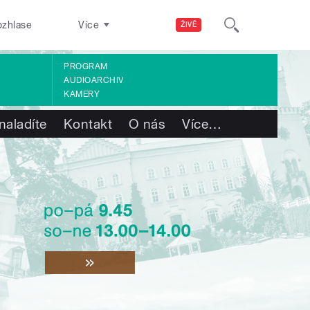
ozhlase
Více
ŽIVĚ
PROGRAM
AUDIOARCHIV
KAMERY
naladíte
Kontakt
O nás
Více
…