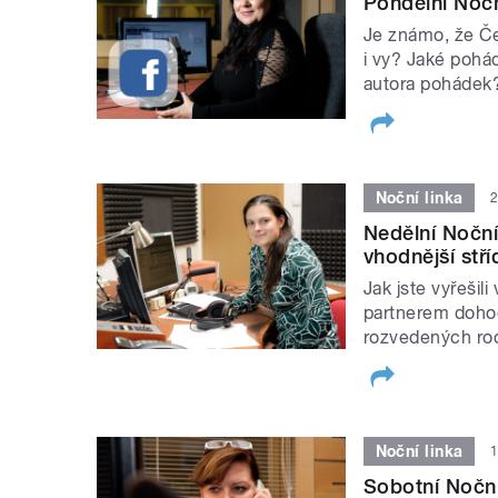
Pondělní Nočn
Je známo, že Če
i vy? Jaké pohád
autora pohádek
Noční linka
2
Nedělní Noční
vhodnější stř
Jak jste vyřešil
partnerem dohod
rozvedených rod
Noční linka
1
Sobotní Noční 