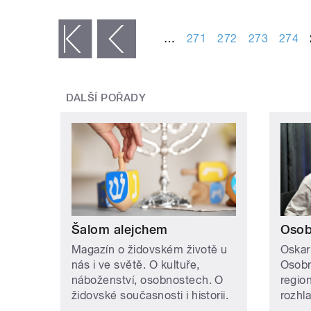
STRÁNKY
…
271
272
273
274
« první
‹ předchozí
DALŠÍ POŘADY
Šalom alejchem
Osob
Magazín o židovském životě u
Oskar
nás i ve světě. O kultuře,
Osobn
náboženství, osobnostech. O
regio
židovské současnosti i historii.
rozhl