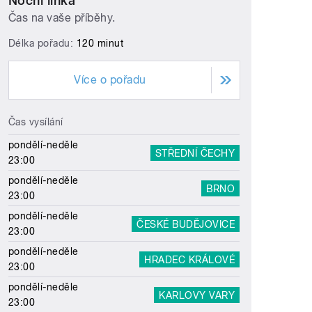
Noční linka
Čas na vaše příběhy.
Délka pořadu:
120 minut
Více o pořadu
Čas vysílání
pondělí-neděle
STŘEDNÍ ČECHY
23:00
pondělí-neděle
BRNO
23:00
pondělí-neděle
ČESKÉ BUDĚJOVICE
23:00
pondělí-neděle
HRADEC KRÁLOVÉ
23:00
pondělí-neděle
KARLOVY VARY
23:00