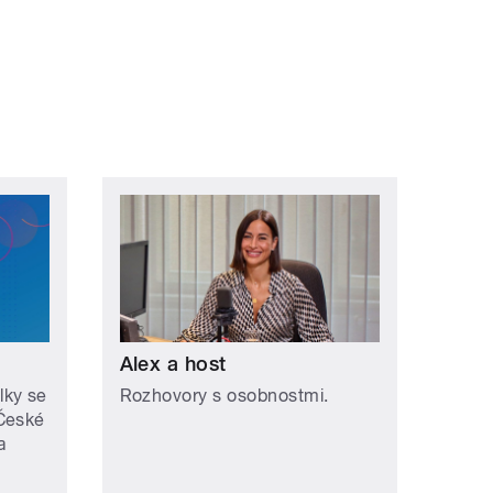
ní »
Alex a host
lky se
Rozhovory s osobnostmi.
 České
a