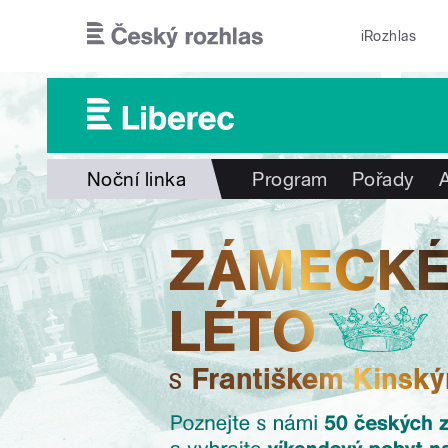
Přejít k hlavnímu obsahu
iRozhlas
Noční linka
Program
Pořady