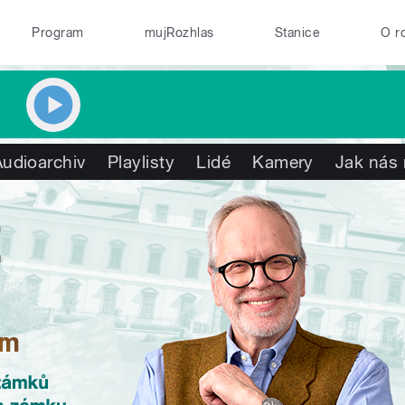
Program
mujRozhlas
Stanice
O r
Audioarchiv
Playlisty
Lidé
Kamery
Jak nás 