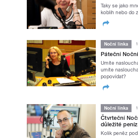
Taky se jako mn
koblih nebo do 
Noční linka
1
Páteční Nočn
Umíte naslouch
umíte naslouchat 
popovídat?
Noční linka
1
Čtvrteční Noč
důležité pení
Kolik peněz podl