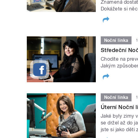
Znamená dostate
Dokážete si něco
Noční linka
1
Středeční Noč
Chodíte na prev
Jakým způsobem
Noční linka
1
Úterní Noční 
Jaké byly zimy v
se držel až do j
jste si jako děti