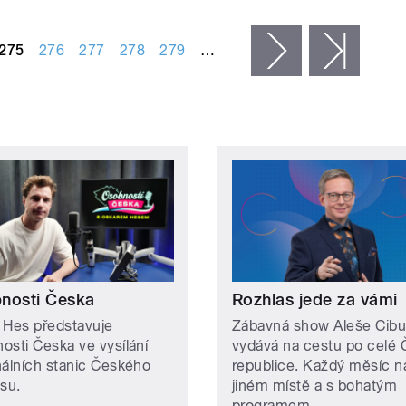
275
276
277
278
279
…
následující ›
posled
nosti Česka
Rozhlas jede za vámi
 Hes představuje
Zábavná show Aleše Cibu
osti Česka ve vysílání
vydává na cestu po celé
nálních stanic Českého
republice. Každý měsíc n
asu.
jiném místě a s bohatým
programem.