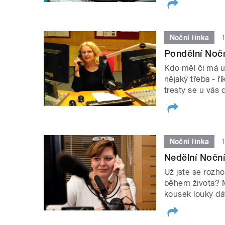
Noční linka
1
Pondělní Noční
Kdo měl či má u
nějaký třeba - ř
tresty se u vás
Noční linka
1
Nedělní Noční 
Už jste se rozho
během života? M
kousek louky dá