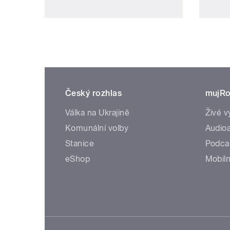
Český rozhlas
mujRo
Válka na Ukrajině
Živé v
Komunální volby
Audioa
Stanice
Podca
eShop
Mobiln