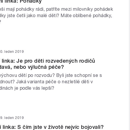
í linka: Pohádky
ši mají pohádky rádi, patříte mezi milovníky pohádek
ky jste četli jako malé děti? Máte oblíbené pohádky,
?
0. leden 2019
 linka: Je pro děti rozvedených rodičů
ídavá, nebo výlučná péče?
i výchovu dětí po rozvodu? Byli jste schopní se s
nout? Jaká varianta péče o nezletilé děti v
inách je podle vás lepší?
9. leden 2019
linka: S čím jste v životě nejvíc bojovali?