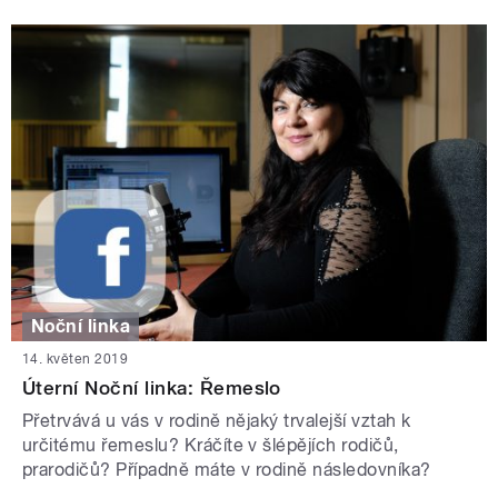
Noční linka
14. květen 2019
Úterní Noční linka: Řemeslo
Přetrvává u vás v rodině nějaký trvalejší vztah k
určitému řemeslu? Kráčíte v šlépějích rodičů,
prarodičů? Případně máte v rodině následovníka?