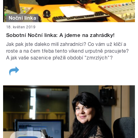
Noční linka
18. květen 2019
Sobotní Noční linka: A jdeme na zahrádky!
Jak pak jste daleko milí zahradníci? Co vám už klíčí a
roste a na čem třeba tento víkend urputně pracujete?
A jak vaše sazenice přežili období "zmrzlých"?