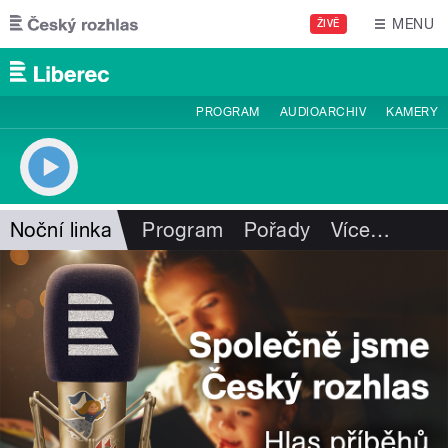
Přejít k hlavnímu obsahu
MENU
ŽIVĚ
PROGRAM
AUDIOARCHIV
KAMERY
Noční linka
Program
Pořady
Více
…