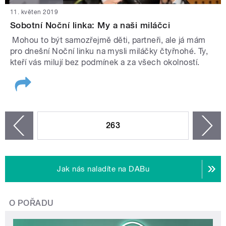
11. květen 2019
Sobotní Noční linka: My a naši miláčci
Mohou to být samozřejmě děti, partneři, ale já mám
pro dnešní Noční linku na mysli miláčky čtyřnohé. Ty,
kteří vás milují bez podmínek a za všech okolností.
STRÁNKY
263
n
zí
Jak nás naladíte na DABu
O POŘADU