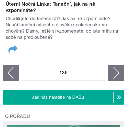
Úterní Noční Linka: Taneční, jak na ně
vzpomínáte?
Chodili jste do tanečních? Jak na ně vzpomínáte?
Naučí taneční mladého člověka společenskému
chování? Dámy, ještě si vzpomenete, co jste měly na
sobě na prodloužené?
STRÁNKY
135
n
zí
Jak nás naladíte na DABu
O POŘADU