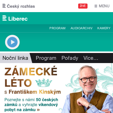
Přejít k hlavnímu obsahu
MENU
ŽIVĚ
PROGRAM
AUDIOARCHIV
KAMERY
Noční linka
Program
Pořady
Více
…