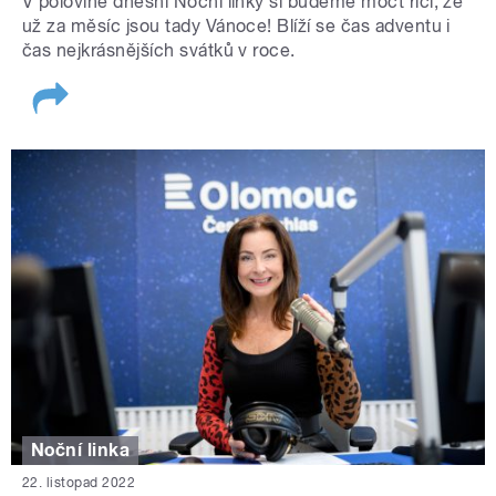
V polovině dnešní Noční linky si budeme moct říci, že
už za měsíc jsou tady Vánoce! Blíží se čas adventu i
čas nejkrásnějších svátků v roce.
Noční linka
22. listopad 2022