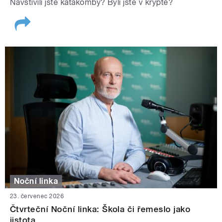
Navštívili jste katakomby? Byli jste v kryptě?
Noční linka
23. červenec 2026
Čtvrteční Noční linka: Škola či řemeslo jako
jistota