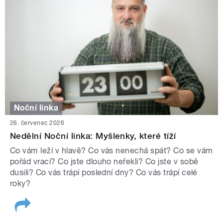
Noční linka
26. červenec 2026
Nedělní Noční linka: Myšlenky, které tíží
Co vám leží v hlavě? Co vás nenechá spát? Co se vám
pořád vrací? Co jste dlouho neřekli? Co jste v sobě
dusili? Co vás trápí poslední dny? Co vás trápí celé
roky?