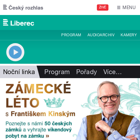
Přejít k hlavnímu obsahu
MENU
ŽIVĚ
PROGRAM
AUDIOARCHIV
KAMERY
Noční linka
Program
Pořady
Více
…