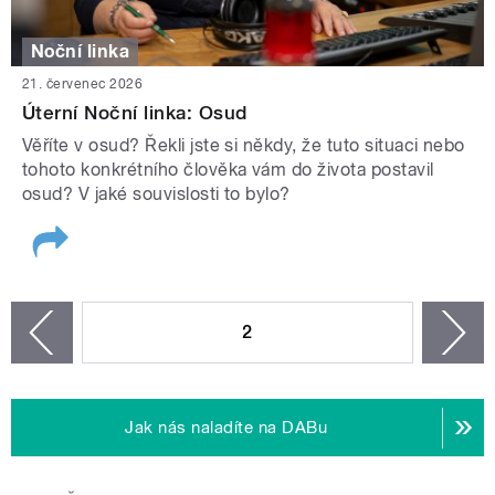
Noční linka
21. červenec 2026
Úterní Noční linka: Osud
Věříte v osud? Řekli jste si někdy, že tuto situaci nebo
tohoto konkrétního člověka vám do života postavil
osud? V jaké souvislosti to bylo?
STRÁNKY
2
n
zí
Jak nás naladíte na DABu