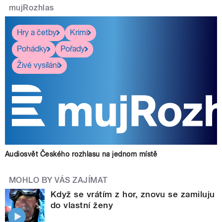
mujRozhlas
Hry a četby
Krimi
Pohádky
Pořady
Živé vysílání
Audiosvět Českého rozhlasu na jednom místě
MOHLO BY VÁS ZAJÍMAT
Když se vrátím z hor, znovu se zamiluju
do vlastní ženy