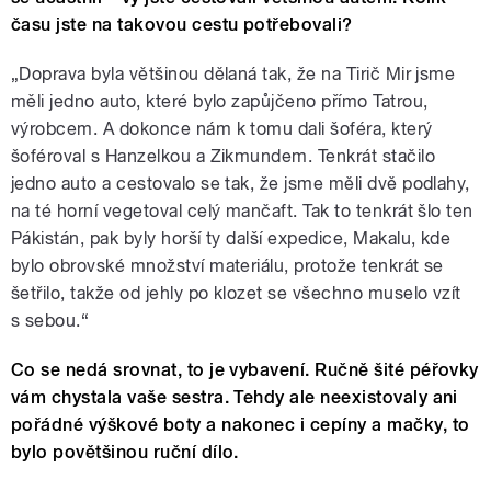
času jste na takovou cestu potřebovali?
„Doprava byla většinou dělaná tak, že na Tirič Mir jsme
měli jedno auto, které bylo zapůjčeno přímo Tatrou,
výrobcem. A dokonce nám k tomu dali šoféra, který
šoféroval s Hanzelkou a Zikmundem. Tenkrát stačilo
jedno auto a cestovalo se tak, že jsme měli dvě podlahy,
na té horní vegetoval celý mančaft. Tak to tenkrát šlo ten
Pákistán, pak byly horší ty další expedice, Makalu, kde
bylo obrovské množství materiálu, protože tenkrát se
šetřilo, takže od jehly po klozet se všechno muselo vzít
s sebou.“
Co se nedá srovnat, to je vybavení. Ručně šité péřovky
vám chystala vaše sestra. Tehdy ale neexistovaly ani
pořádné výškové boty a nakonec i cepíny a mačky, to
bylo povětšinou ruční dílo.