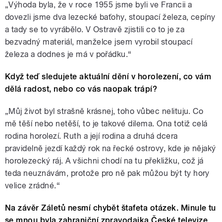
„Výhoda byla, že v roce 1955 jsme byli ve Francii a
dovezli jsme dva lezecké baťohy, stoupací železa, cepíny
a tady se to vyrábělo. V Ostravě zjistili co to je za
bezvadný materiál, manželce jsem vyrobil stoupací
železa a dodnes je má v pořádku.“
Když teď sledujete aktuální dění v horolezení, co vám
dělá radost, nebo co vás naopak trápí?
„Můj život byl strašně krásnej, toho vůbec nelituju. Co
mě těší nebo netěší, to je takové dilema. Ona totiž celá
rodina horolezí. Ruth a její rodina a druhá dcera
pravidelně jezdí každý rok na řecké ostrovy, kde je nějaký
horolezecký ráj. A všichni chodí na tu překližku, což já
teda neuznávám, protože pro ně pak můžou být ty hory
velice zrádné.“
Na závěr Záletů nesmí chybět štafeta otázek. Minule tu
se mnou byla zahraniční zpravodajka České televize