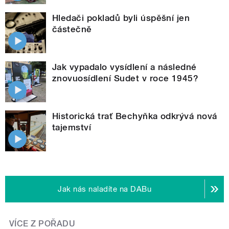
Hledači pokladů byli úspěšní jen
částečně
Jak vypadalo vysídlení a následné
znovuosídlení Sudet v roce 1945?
Historická trať Bechyňka odkrývá nová
tajemství
Jak nás naladíte na DABu
VÍCE Z POŘADU