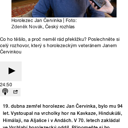
Horolezec Jan Červinka | Foto:
Zdeněk Novák
, Český rozhlas
Co ho těšilo, a proč neměl rád překližku? Poslechněte si
celý rozhovor, který s horolezeckým veteránem Janem
Červinkou
24:50
19. dubna zemřel horolezec Jan Červinka, bylo mu 94
let. Vystoupal na vrcholky hor na Kavkaze, Hindukúši,
Himálaji, na Aljašce i v Andách. V 70. letech zakládal
ve Vrchlabí horolezecký oddíl. Připomeňte si ho