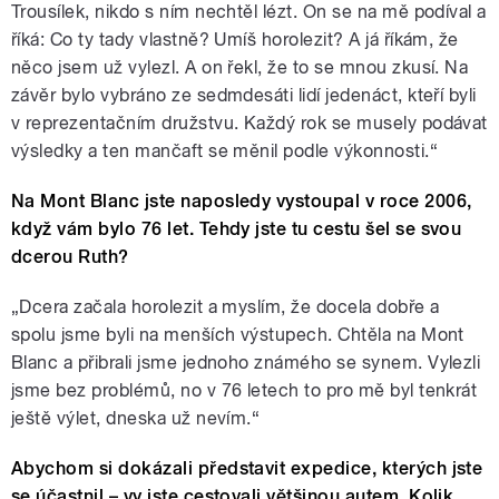
Trousílek, nikdo s ním nechtěl lézt. On se na mě podíval a
říká: Co ty tady vlastně? Umíš horolezit? A já říkám, že
něco jsem už vylezl. A on řekl, že to se mnou zkusí. Na
závěr bylo vybráno ze sedmdesáti lidí jedenáct, kteří byli
v reprezentačním družstvu. Každý rok se musely podávat
výsledky a ten mančaft se měnil podle výkonnosti.“
Na Mont Blanc jste naposledy vystoupal v roce 2006,
když vám bylo 76 let. Tehdy jste tu cestu šel se svou
dcerou Ruth?
„Dcera začala horolezit a myslím, že docela dobře a
spolu jsme byli na menších výstupech. Chtěla na Mont
Blanc a přibrali jsme jednoho známého se synem. Vylezli
jsme bez problémů, no v 76 letech to pro mě byl tenkrát
ještě výlet, dneska už nevím.“
Abychom si dokázali představit expedice, kterých jste
se účastnil – vy jste cestovali většinou autem. Kolik