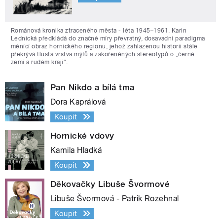
Románová kronika ztraceného města - léta 1945–1961. Karin
Lednická předkládá do značné míry převratný, dosavadní paradigma
měnící obraz hornického regionu, jehož zahlazenou historii stále
překrývá tlustá vrstva mýtů a zakořeněných stereotypů o „černé
zemi a rudém kraji“.
Pan Nikdo a bílá tma
Dora Kaprálová
Koupit
Hornické vdovy
Kamila Hladká
Koupit
Děkovačky Libuše Švormové
Libuše Švormová - Patrik Rozehnal
Koupit