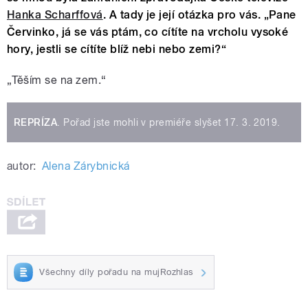
Hanka Scharffová
. A tady je její otázka pro vás. „Pane
Červinko, já se vás ptám, co cítíte na vrcholu vysoké
hory, jestli se cítíte blíž nebi nebo zemi?“
„Těším se na zem.“
REPRÍZA
. Pořad jste mohli v premiéře slyšet 17. 3. 2019.
autor:
Alena Zárybnická
Všechny díly pořadu na mujRozhlas