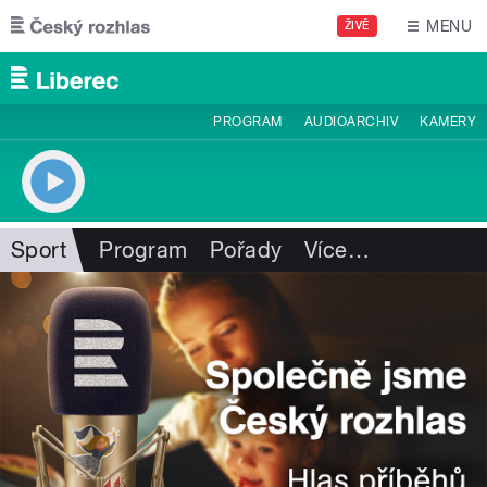
Přejít k hlavnímu obsahu
MENU
ŽIVĚ
PROGRAM
AUDIOARCHIV
KAMERY
Sport
Program
Pořady
Více
…