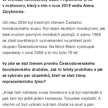
v rozhovoru, který s ním v roce 2019 vedla Alena
Zárybnická.
Od roku 2004 byl čestným členem Českého
horolezeckého svazu. Byl nejen skvělým horolezcem, ale
také mužem pevných morálních postojů. V srpnu 1968
se zřekl sovětských vyznamenání na protest proti
okupaci Československa. Na Mont Blanc vystoupal
naposledy v roce 2006 a to mu bylo 76 let.
Vy jste se stal členem prvního Československého
horolezeckého družstva. Jak to tehdy probíhalo a jak
se vybíralo pár účastníků, kteří se stali členy
reprezentačního týmu?
„Kraje tam nahlásily svoje horolezce a já byl nejmladší a
pak tam byl ještě jeden horolezec Trousílek nejstarší. A
všichni už byli vybraní a já tam zůstal na ocet a pan