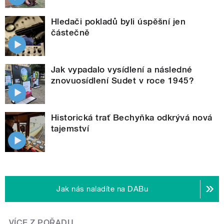
Hledači pokladů byli úspěšní jen
částečně
Jak vypadalo vysídlení a následné
znovuosídlení Sudet v roce 1945?
Historická trať Bechyňka odkrývá nová
tajemství
Jak nás naladíte na DABu
VÍCE Z POŘADU