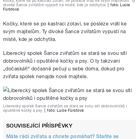
Kočky, které se po kastraci zotaví, se posléze vrátí ke svým majitelům. Ty
divoké Šance zvířatům vypustí na místě, kde je odchytila
|
foto: Lucie
Fürstová
Kočky, které se po kastraci zotaví, se posléze vrátí ke
svým majitelům. Ty divoké Šance zvířatům vypustí na
místě, kde je odchytila.
Liberecký spolek Šance zvířatům se stará se svou sítí
dobrovolníků i opuštěné kočky a psy. O ty takzvaní
„dočaskáři“ dočasně pečují u sebe doma, dokud pro
zvířata spolek nenajde nové majitele.
Liberecký spolek Šance zvířatům se stará se svou sítí dobrovolníků i
opuštěné kočky a psy
|
foto: Lucie Fürstová
SOUVISEJÍCÍ PŘÍSPĚVKY
Máte rádi zvířata a chcete pomáhat? Staňte se