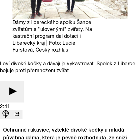
Dámy z libereckého spolku Šance
zvířatům s "ulovenými" zvířaty. Na
kastrační program dal dotaci i
Liberecký kraj | Foto: Lucie
Fürstová, Český rozhlas
Loví divoké kočky a dávají je vykastrovat. Spolek z Liberce
bojuje proti přemnožení zvířat
2:41
Ochranné rukavice, vzteklé divoké kočky a mladá
půvabná dáma, která je pevně rozhodnutá, že sníží