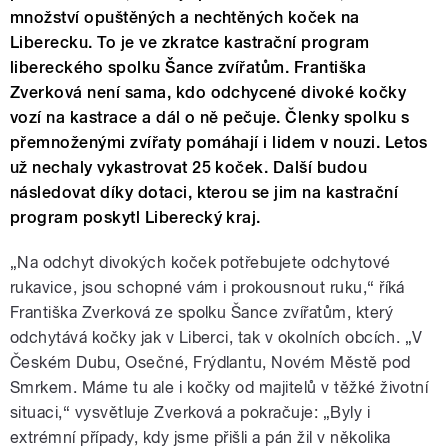
množství opuštěných a nechtěných koček na
Liberecku. To je ve zkratce kastrační program
libereckého spolku Šance zvířatům. Františka
Zverková není sama, kdo odchycené divoké kočky
vozí na kastrace a dál o ně pečuje. Členky spolku s
přemnoženými zvířaty pomáhají i lidem v nouzi. Letos
už nechaly vykastrovat 25 koček. Další budou
následovat díky dotaci, kterou se jim na kastrační
program poskytl Liberecký kraj.
„Na odchyt divokých koček potřebujete odchytové
rukavice, jsou schopné vám i prokousnout ruku,“ říká
Františka Zverková ze spolku Šance zvířatům, který
odchytává kočky jak v Liberci, tak v okolních obcích. „V
Českém Dubu, Osečné, Frýdlantu, Novém Městě pod
Smrkem. Máme tu ale i kočky od majitelů v těžké životní
situaci,“ vysvětluje Zverková a pokračuje: „Byly i
extrémní případy, kdy jsme přišli a pán žil v několika