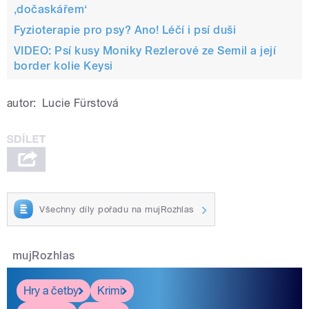
‚dočaskářem‘
Fyzioterapie pro psy? Ano! Léčí i psí duši
VIDEO: Psí kusy Moniky Rezlerové ze Semil a její
border kolie Keysi
autor:
Lucie Fürstová
Všechny díly pořadu na mujRozhlas
mujRozhlas
Hry a četby
Krimi