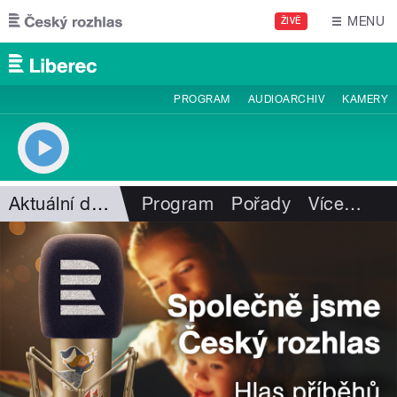
Přejít k hlavnímu obsahu
MENU
ŽIVĚ
PROGRAM
AUDIOARCHIV
KAMERY
Aktuální dění
Program
Pořady
Více
…