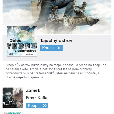
Tajuplný ostrov
Koupit
Lincolnův ostrov nikdo nikdy na mapě nenašel, a přece ho znají lidé
na celém světě. Už déle než sto třicet let na něm prožívají
dobrodružství s pěticí trosečníků, kteří na něm našli útočiště, a
hlavně nejedno tajemství.
Zámek
Franz Kafka
Koupit