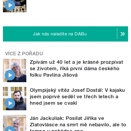
Jak nás naladíte na DABu
VÍCE Z POŘADU
Zpívám už 40 let a je krásné prozpívat
se životem, říká první dáma českého
folku Pavlína Jíšová
Olympijský vítěz Josef Dostál: V kajaku
jsem poprvé seděl ve třech letech a
hned jsem se cvakl
Ján Jackuliak: Posílat Jiříka ve
Zlatovlásce na smrt mě nebavilo, ale to
temno v pohádce ano