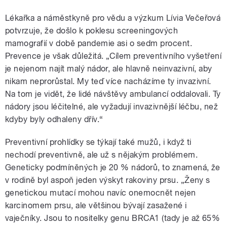
Lékařka a náměstkyně pro vědu a výzkum Lívia Večeřová
potvrzuje, že došlo k poklesu screeningových
mamografií v době pandemie asi o sedm procent.
Prevence je však důležitá. „Cílem preventivního vyšetření
je nejenom najít malý nádor, ale hlavně neinvazivní, aby
nikam neprorůstal. My teď více nacházíme ty invazivní.
Na tom je vidět, že lidé návštěvy ambulancí oddalovali. Ty
nádory jsou léčitelné, ale vyžadují invazivnější léčbu, než
kdyby byly odhaleny dřív.“
Preventivní prohlídky se týkají také mužů, i když ti
nechodí preventivně, ale už s nějakým problémem.
Geneticky podmíněných je 20 % nádorů, to znamená, že
v rodině byl aspoň jeden výskyt rakoviny prsu. „Ženy s
genetickou mutací mohou navíc onemocnět nejen
karcinomem prsu, ale většinou bývají zasažené i
vaječníky. Jsou to nositelky genu BRCA1 (tady je až 65%