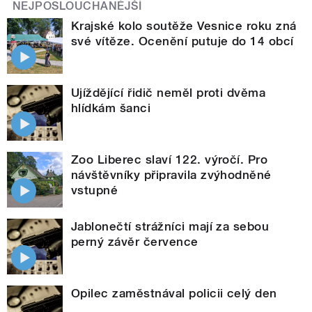
NEJPOSLOUCHANĚJŠÍ
Krajské kolo soutěže Vesnice roku zná
své vítěze. Ocenění putuje do 14 obcí
Ujíždějící řidič neměl proti dvěma
hlídkám šanci
Zoo Liberec slaví 122. výročí. Pro
návštěvníky připravila zvýhodněné
vstupné
Jablonečtí strážníci mají za sebou
perný závěr července
Opilec zaměstnával policii celý den