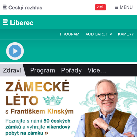
Přejít k hlavnímu obsahu
MENU
ŽIVĚ
PROGRAM
AUDIOARCHIV
KAMERY
Zdraví
Program
Pořady
Více
…