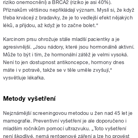
riziko onemocnění) a BRCA2 (riziko je asi 40%).
Příznakům většinou nepřikládají význam. Myslí si, že když
třeba krvácejí z bradavky, že je to vedlejší efekt nějakých
léků, a přijdou, až když je to začne bolet.“
Karcinom prsu ohrožuje stále mladší pacientky a je
agresivnější. „Jsou nádory, které jsou hormonálně aktivní.
Může to být i tím, že hormonální zátěž je velmi vysoká.
Není to jen dostupnost antikoncepce, hormony dnes
máte i v potravě, takže se v těle uměle zvyšují,“
vysvětluje lékařka.
Metody vyšetření
Nejznámější screeningovou metodou u žen nad 45 let je
mamografie. Preventivní vyšetření je ale doporučeno i
mladším ročníkům pomocí ultrazvuku. „Toto vyšetření
není škodlivé, nemá rentgenové záření a lze ho provést