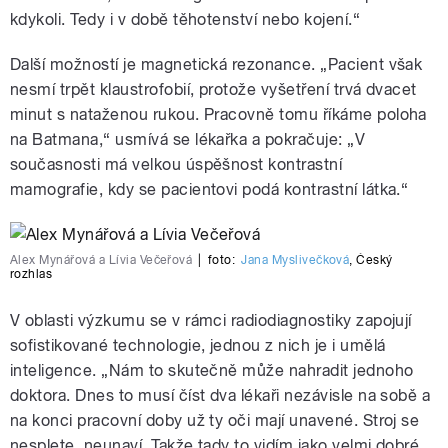
kdykoli. Tedy i v době těhotenství nebo kojení.“
Další možností je magnetická rezonance. „Pacient však
nesmí trpět klaustrofobií, protože vyšetření trvá dvacet
minut s nataženou rukou. Pracovně tomu říkáme poloha
na Batmana,
“ usmívá se lékařka a pokračuje:
„
V
současnosti má velkou úspěšnost kontrastní
mamografie, kdy se pacientovi podá kontrastní látka.“
Alex Mynářová a Lívia Večeřová
|
foto:
Jana Myslivečková
,
Český
rozhlas
V oblasti výzkumu se v rámci radiodiagnostiky zapojují
sofistikované technologie, jednou z nich je i umělá
inteligence. „Nám to skutečně může nahradit jednoho
doktora. Dnes to musí číst dva lékaři nezávisle na sobě a
na konci pracovní doby už ty oči mají unavené. Stroj se
nesplete, neunaví. Takže tady to vidím jako velmi dobré