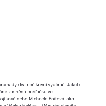
ohromady dva nešikovní vyděrači Jakub
čně zasněná pošťačka ve
ojtkové nebo Michaela Foitová jako
raje Václav Helšus. „Mám rád divadlo,