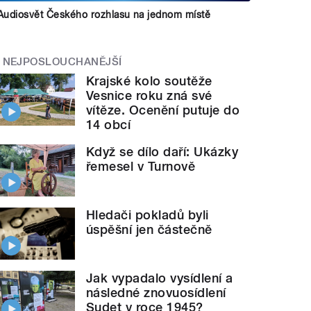
Audiosvět Českého rozhlasu na jednom místě
NEJPOSLOUCHANĚJŠÍ
Krajské kolo soutěže
Vesnice roku zná své
vítěze. Ocenění putuje do
14 obcí
Když se dílo daří: Ukázky
řemesel v Turnově
Hledači pokladů byli
úspěšní jen částečně
Jak vypadalo vysídlení a
následné znovuosídlení
Sudet v roce 1945?