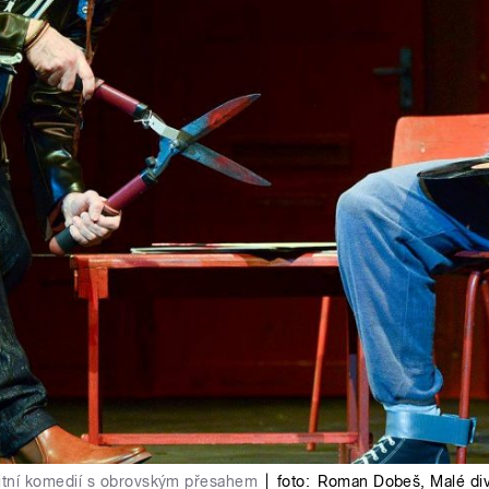
alitní komedií s obrovským přesahem
|
foto:
Roman Dobeš
,
Malé di