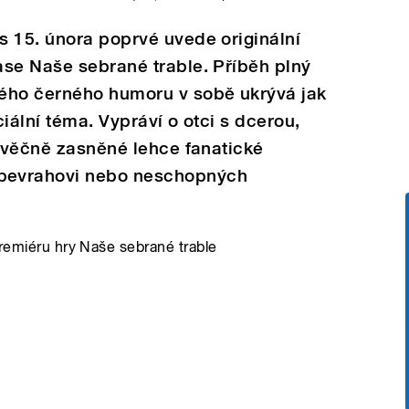
s 15. února poprvé uvede originální
ase Naše sebrané trable. Příběh plný
ého černého humoru v sobě ukrývá jak
ciální téma. Vypráví o otci s dcerou,
o věčně zasněné lehce fanatické
bevrahovi nebo neschopných
premiéru hry Naše sebrané trable