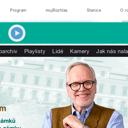
Program
mujRozhlas
Stanice
O r
oarchiv
Playlisty
Lidé
Kamery
Jak nás nala