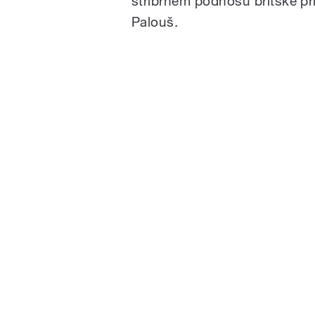
stříbrném podnosu britské př
Palouš.