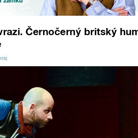
evrazi. Černočerný britský hu
e
kraj