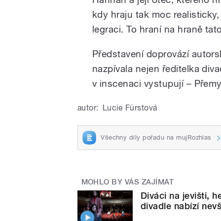
kdy hraju tak moc realisticky, 
legraci. To hraní na hraně ta
Představení doprovází autors
nazpívala nejen ředitelka diva
v inscenaci vystupují – Přemy
autor:
Lucie Fürstová
Všechny díly pořadu na mujRozhlas
MOHLO BY VÁS ZAJÍMAT
Diváci na jevišti, 
divadle nabízí nev