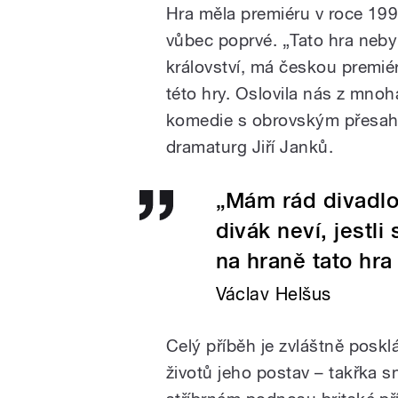
Hra měla premiéru v roce 19
vůbec poprvé. „Tato hra neb
království, má českou premiér
této hry. Oslovila nás z mnoh
komedie s obrovským přesahe
dramaturg Jiří Janků.
„Mám rád divadlo,
divák neví, jestli
na hraně tato hra
Václav Helšus
Celý příběh je zvláštně pos
životů jeho postav – takřka s