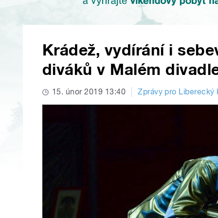
Krádež, vydírání i seb
diváků v Malém divadl
15. únor 2019 13:40
Zprávy pro Liberecký 