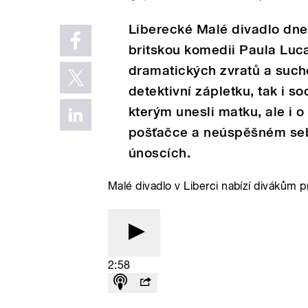
Liberecké Malé divadlo dne
britskou komedii Paula Luc
dramatických zvratů a such
detektivní zápletku, tak i so
kterým unesli matku, ale i 
pošťačce a neúspěšném se
únoscích.
Malé divadlo v Liberci nabízí divákům 
2:58