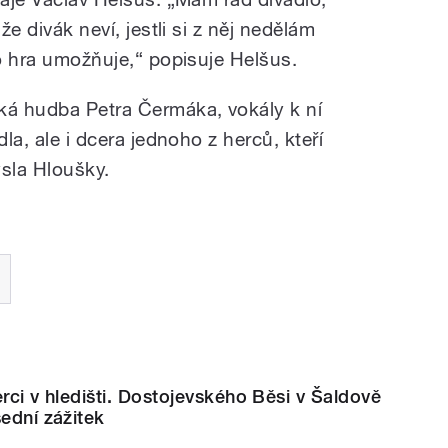
že divák neví, jestli si z něj nedělám
to hra umožňuje,“ popisuje Helšus.
ká hudba Petra Čermáka, vokály k ní
dla, ale i dcera jednoho z herců, kteří
sla Hloušky. ​
herci v hledišti. Dostojevského Běsi v Šaldově
šední zážitek