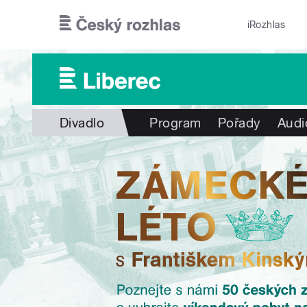
Přejít k hlavnímu obsahu
iRozhlas
Divadlo
Program
Pořady
Audi