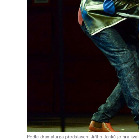
Podle dramaturga představení Jiřího Janků je hra kv