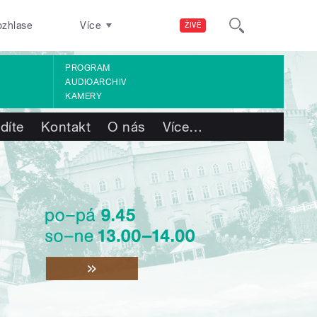
ozhlase
Více
ŽIVĚ
PROGRAM
AUDIOARCHIV
KAMERY
díte
Kontakt
O nás
Více
…