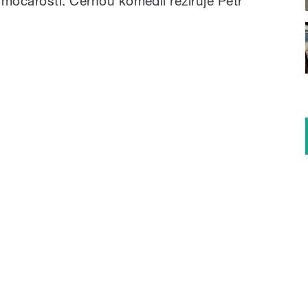
ímočarosti. Černou komedii režíruje Petr