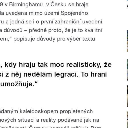
99 v Birminghamu, v Česku se hraje
yla uvedena mimo území Spojeného
u a jedná se i o první zahraniční uvedení
a důvodů – předně proto, že je to kvalitní
m,“ popisuje důvody pro výběr textu
 kdy hraju tak moc realisticky, že
 si z něj nedělám legraci. To hraní
 umožňuje.“
kládaným kaleidoskopem propletených
nových situací a reality podávané jak na