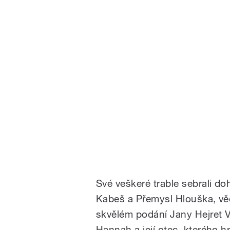
Své veškeré trable sebrali d
Kabeš a Přemysl Hlouška, vě
skvělém podání Jany Hejret V
Hannah a její otec, kterého h