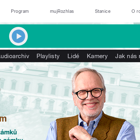
Program
mujRozhlas
Stanice
O r
udioarchiv
Playlisty
Lidé
Kamery
Jak nás 