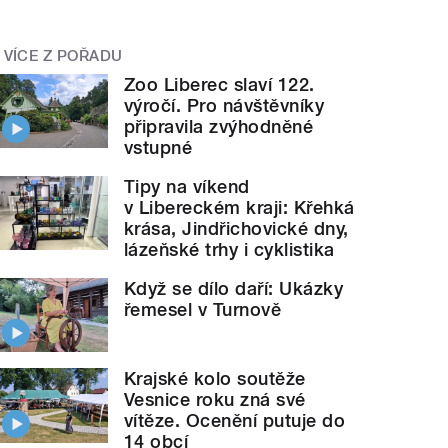
VÍCE Z POŘADU
Zoo Liberec slaví 122.
výročí. Pro návštěvníky
připravila zvýhodněné
vstupné
Tipy na víkend
v Libereckém kraji: Křehká
krása, Jindřichovické dny,
lázeňské trhy i cyklistika
Když se dílo daří: Ukázky
řemesel v Turnově
Krajské kolo soutěže
Vesnice roku zná své
vítěze. Ocenění putuje do
14 obcí