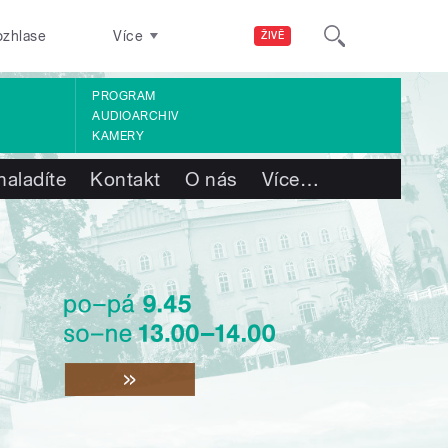
ozhlase
Více
ŽIVĚ
PROGRAM
AUDIOARCHIV
KAMERY
naladíte
Kontakt
O nás
Více
…