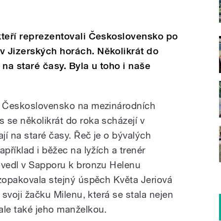
 kteří reprezentovali Československo po
v Jizerských horách. Několikrát do
na staré časy. Byla u toho i naše
li Československo na mezinárodních
 se několikrát do roka scházejí v
jí na staré časy. Řeč je o bývalých
příklad i běžec na lyžích a trenér
ovedl v Sapporu k bronzu Helenu
 zopakovala stejný úspěch Květa Jeriová
 svoji žačku Milenu, která se stala nejen
ale také jeho manželkou.