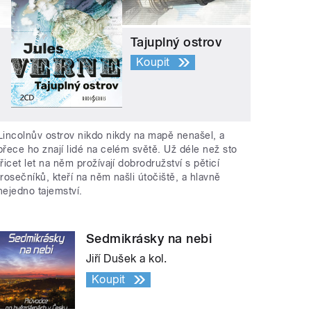
Tajuplný ostrov
Koupit
Lincolnův ostrov nikdo nikdy na mapě nenašel, a
přece ho znají lidé na celém světě. Už déle než sto
třicet let na něm prožívají dobrodružství s pěticí
trosečníků, kteří na něm našli útočiště, a hlavně
nejedno tajemství.
Sedmikrásky na nebi
Jiří Dušek a kol.
Koupit