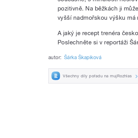
pozitivně. Na běžkách ji může
vyšší nadmořskou výšku má n
A jaký je recept trenéra čes
Poslechněte si v reportáži Šá
autor:
Šárka Škapiková
Všechny díly pořadu na mujRozhlas