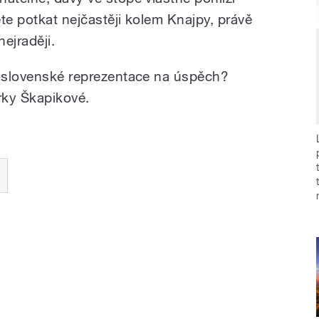
te potkat nejčastěji kolem Knajpy, právě
ejraději.
koslovenské reprezentace na úspěch?
rky Škapikové.