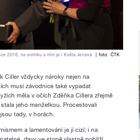
oce 2016, na snímku s ním je i Květa Jeriová
|
foto:
ČTK
k Ciller vždycky nároky nejen na
yžích musí závodnice také vypadat
lyžích měla v očích Zděňka Cillera zřejmě
 stala jeho manželkou. Procestovali
jsou tady, v horách.
imismem a lamentování je jí cizí; i na
atelné, davy ve stopě vlastně pohlíží