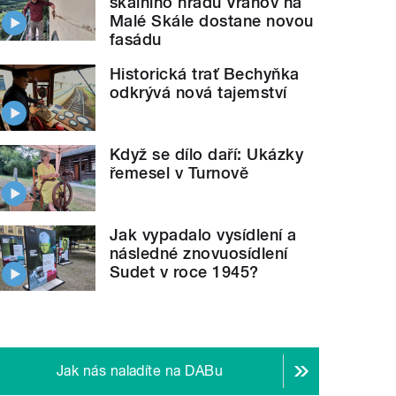
skalního hradu Vranov na
Malé Skále dostane novou
fasádu
Historická trať Bechyňka
odkrývá nová tajemství
Když se dílo daří: Ukázky
řemesel v Turnově
Jak vypadalo vysídlení a
následné znovuosídlení
Sudet v roce 1945?
Jak nás naladíte na DABu