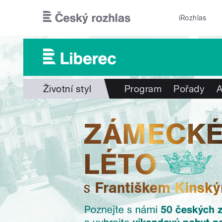
Přejít k hlavnímu obsahu
iRozhlas
Životní styl
Program
Pořady
A