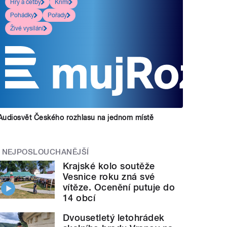
Hry a četby
Krimi
Pohádky
Pořady
Živé vysílání
Audiosvět Českého rozhlasu na jednom místě
NEJPOSLOUCHANĚJŠÍ
Krajské kolo soutěže
Vesnice roku zná své
vítěze. Ocenění putuje do
14 obcí
Dvousetletý letohrádek