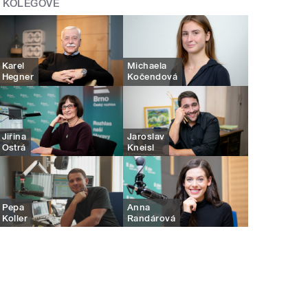
KOLEGOVÉ
Karel
Michaela
Hegner
Kočendová
Jiřina
Jaroslav
Ostrá
Kneisl
Pepa
Anna
Koller
Randárová