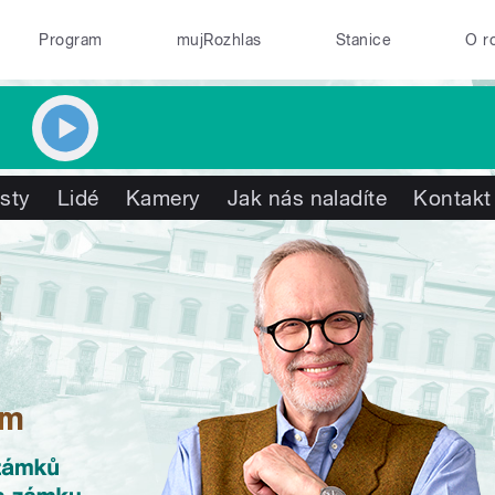
Program
mujRozhlas
Stanice
O r
isty
Lidé
Kamery
Jak nás naladíte
Kontakt