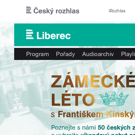
Přejít k hlavnímu obsahu
iRozhlas
Program
Pořady
Audioarchiv
Playl