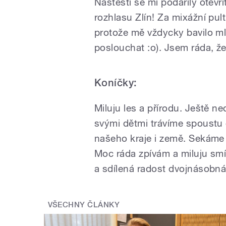
Naštěstí se mi podařily otevř
rozhlasu Zlín! Za mixážní pul
protože mě vždycky bavilo ml
poslouchat :o)
. Jsem ráda, ž
Koníčky:
Miluju les a přírodu. Ještě n
svými dětmi trávíme spoustu
našeho kraje i země. Sekáme
Moc ráda zpívám a miluju smíc
a sdílená radost dvojnásobn
VŠECHNY ČLÁNKY