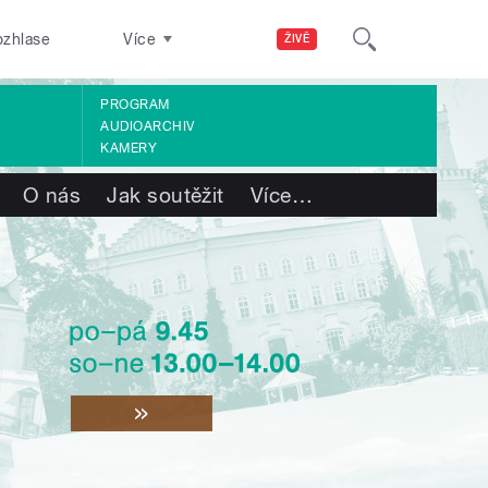
ozhlase
Více
ŽIVĚ
PROGRAM
AUDIOARCHIV
KAMERY
O nás
Jak soutěžit
Více
…