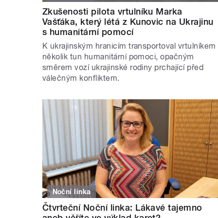
Zkušenosti pilota vrtulníku Marka
Vašťáka, který létá z Kunovic na Ukrajinu
s humanitární pomocí
K ukrajinským hranicím transportoval vrtulníkem
několik tun humanitární pomoci, opačným
směrem vozí ukrajinské rodiny prchající před
válečným konfliktem.
Noční linka
Čtvrteční Noční linka: Lákavé tajemno
aneb věříte ve výklad karet?