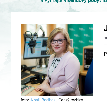
m
P
foto:
Khalil Baalbaki
,
Český rozhlas