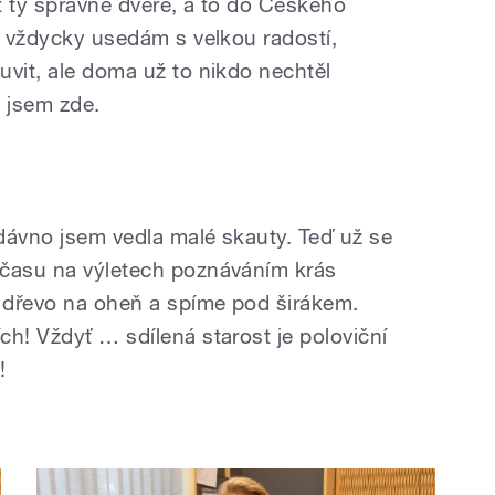
ít ty správné dveře, a to do Českého
t vždycky usedám s velkou radostí,
uvit, ale doma už to nikdo nechtěl
e jsem zde.
edávno jsem vedla malé skauty. Teď už se
 času na výletech poznáváním krás
 dřevo na oheň a spíme pod širákem.
h! Vždyť … sdílená starost je poloviční
á!