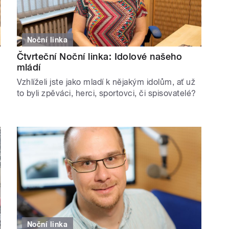
Noční linka
Čtvrteční Noční linka: Idolové našeho
mládí
Vzhlíželi jste jako mladí k nějakým idolům, ať už
to byli zpěváci, herci, sportovci, či spisovatelé?
Noční linka