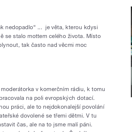
ak nedopadlo“ ... je věta, kterou kdysi
mě se stalo mottem celého života. Místo
plynout, tak často nad věcmi moc
o moderátorka v komerčním rádiu, k tomu
pracovala na poli evropských dotací.
ou práci, ale to nejdokonalejší povolání
mateřské dovolené se třemi dětmi. V tu
astavit čas, ale na to jsme malí páni.