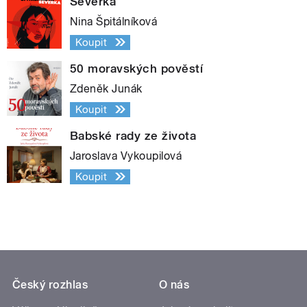
Severka
Nina Špitálníková
Koupit
50 moravských pověstí
Zdeněk Junák
Koupit
Babské rady ze života
Jaroslava Vykoupilová
Koupit
Český rozhlas
O nás