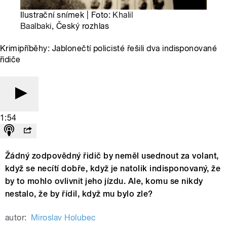
Ilustrační snímek | Foto:
Khalil
Baalbaki
, Český rozhlas
Krimipříběhy: Jablonečtí policisté řešili dva indisponované
řidiče
1:54
Žádný zodpovědný řidič by neměl usednout za volant,
když se necítí dobře, když je natolik indisponovaný, že
by to mohlo ovlivnit jeho jízdu. Ale, komu se nikdy
nestalo, že by řídil, když mu bylo zle?
autor:
Miroslav Holubec