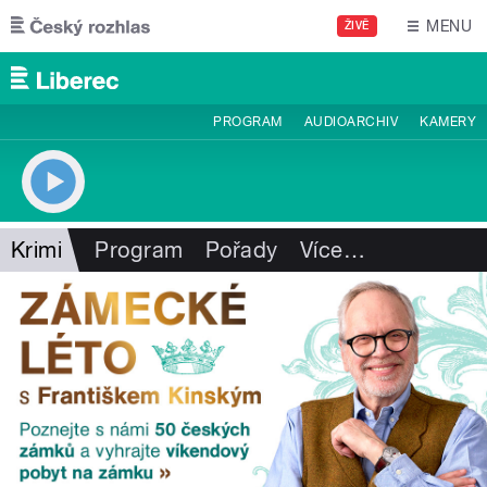
Přejít k hlavnímu obsahu
MENU
ŽIVĚ
PROGRAM
AUDIOARCHIV
KAMERY
Krimi
Program
Pořady
Více
…