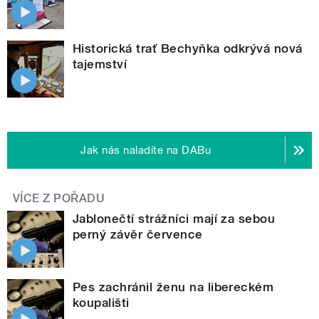
Historická trať Bechyňka odkrývá nová
tajemství
Jak nás naladíte na DABu
VÍCE Z POŘADU
Jablonečtí strážníci mají za sebou
perný závěr července
Pes zachránil ženu na libereckém
koupališti