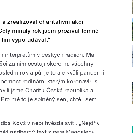
a zrealizoval charitativní akci
Celý minulý rok jsem prožíval temné
 tím vypořádával.“
ím interpretům v českých rádiích. Má
šci za ním cestují skoro na všechny
slední rok a půl je to ale kvůli pandemii
l pomoct rodinám, kterým koronavirus
lovili jsme Charitu Česká republika a
. Pro mě to je splněný sen, chtěl jsem
adba Když v nebi hvězda svítí. „Nejdřív
znikl nádherný text z pera Magdaleny