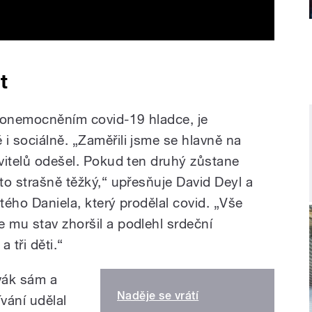
t
a onemocněním covid-19 hladce, je
i sociálně. „Zaměřili jsme se hlavně na
ivitelů odešel. Pokud ten druhý zůstane
 to strašně těžký,“ upřesňuje David Deyl a
etého Daniela, který prodělal covid. „Vše
 mu stav zhoršil a podlehl srdeční
 tři děti.“
vák sám a
Naděje se vrátí
vání udělal