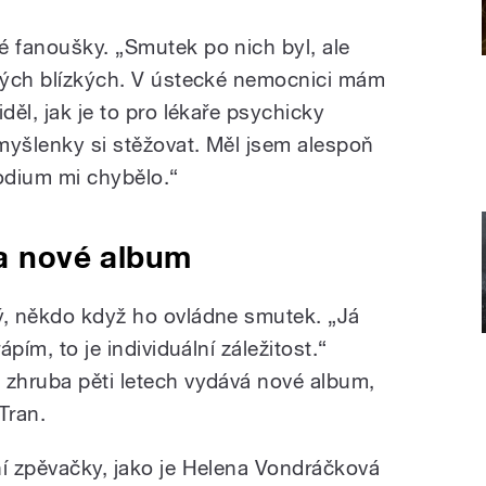
é fanoušky. „Smutek po nich byl, ale
 mých blízkých. V ústecké nemocnici mám
děl, jak je to pro lékaře psychicky
myšlenky si stěžovat. Měl jsem alespoň
podium mi chybělo.“
 a nové album
ý, někdo když ho ovládne smutek. „Já
ápím, to je individuální záležitost.“
 zhruba pěti letech vydává nové album,
Tran.
ní zpěvačky, jako je Helena Vondráčková