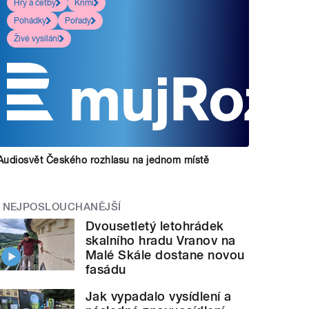
Hry a četby
Krimi
Pohádky
Pořady
Živé vysílání
Audiosvět Českého rozhlasu na jednom místě
NEJPOSLOUCHANĚJŠÍ
Dvousetletý letohrádek
skalního hradu Vranov na
Malé Skále dostane novou
fasádu
Jak vypadalo vysídlení a