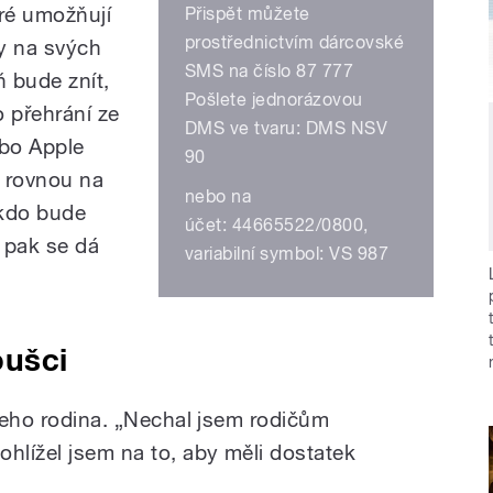
ré umožňují
Přispět můžete
prostřednictvím dárcovské
ky na svých
SMS na číslo 87 777
ň bude znít,
Pošlete jednorázovou
 přehrání ze
DMS ve tvaru: DMS NSV
bo Apple
90
a rovnou na
nebo na
ěkdo bude
účet: 44665522/0800,
 pak se dá
variabilní symbol: VS 987
oušci
 jeho rodina. „Nechal jsem rodičům
hlížel jsem na to, aby měli dostatek