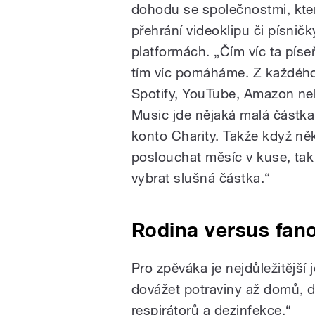
dohodu se společnostmi, kte
přehrání videoklipu či písnič
platformách. „Čím víc ta píse
tím víc pomáháme. Z každého
Spotify, YouTube, Amazon ne
Music jde nějaká malá částk
konto Charity. Takže když n
poslouchat měsíc v kuse, tak
vybrat slušná částka.“
Rodina versus fan
Pro zpěváka je nejdůležitější
dovážet potraviny až domů, do
respirátorů a dezinfekce.“