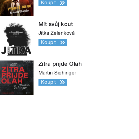
Koupit
Mít svůj kout
Jitka Zelenková
Koupit
Zítra přijde Olah
Martin Sichinger
Koupit