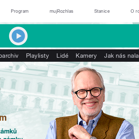
Program
mujRozhlas
Stanice
O r
oarchiv
Playlisty
Lidé
Kamery
Jak nás nala