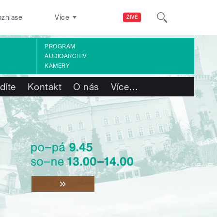
ozhlase
Více
ŽIVĚ
PROGRAM
AUDIOARCHIV
KAMERY
díte
Kontakt
O nás
Více
…