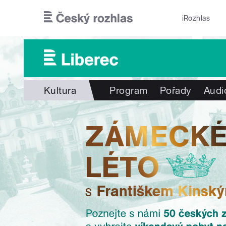
Přejít k hlavnímu obsahu
iRozhlas
Kultura
Program
Pořady
Audi