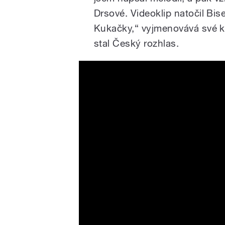
Drsové. Videoklip natočil Biser
Kukačky,“ vyjmenovává své k
stal Český rozhlas.
David Deyl - Naděje se vrát