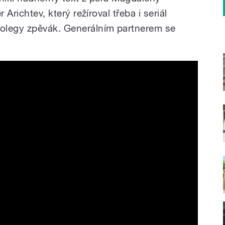
 Arichtev, který režíroval třeba i seriál
olegy zpěvák. Generálním partnerem se
í (Official Music Video)