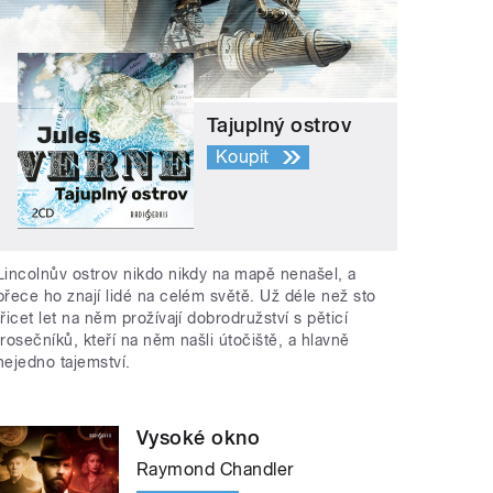
Tajuplný ostrov
Koupit
Lincolnův ostrov nikdo nikdy na mapě nenašel, a
přece ho znají lidé na celém světě. Už déle než sto
třicet let na něm prožívají dobrodružství s pěticí
trosečníků, kteří na něm našli útočiště, a hlavně
nejedno tajemství.
Vysoké okno
Raymond Chandler