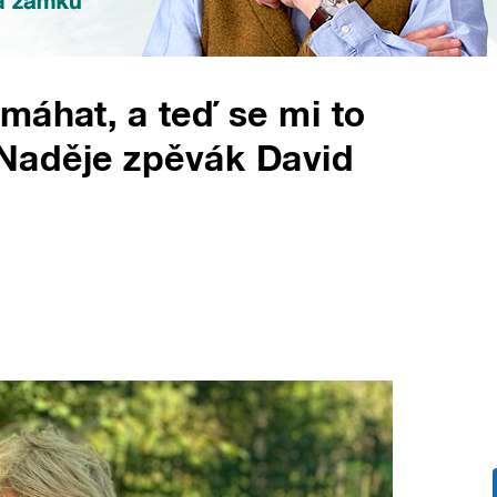
máhat, a teď se mi to
u Naděje zpěvák David