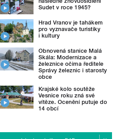
následné znovuosídlení
Sudet v roce 1945?
Hrad Vranov je tahákem
pro vyznavače turistiky
i kultury
Obnovená stanice Malá
Skála: Modernizace a
železnice očima ředitele
Správy železnic i starosty
obce
Krajské kolo soutěže
Vesnice roku zná své
vítěze. Ocenění putuje do
14 obcí