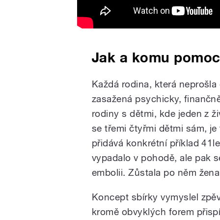
Jak a komu pomoc
Každá rodina, která neprošl
zasažená psychicky, finančně 
rodiny s dětmi, kde jeden z ž
se třemi čtyřmi dětmi sám, je
přidává konkrétní příklad 41l
vypadalo v pohodě, ale pak se
embolii. Zůstala po něm žena a
Koncept sbírky vymyslel zpě
kromě obvyklých forem přispí