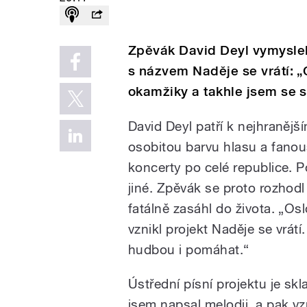
Zpěvák David Deyl vymyslel 
s názvem Naděje se vrátí: „
okamžiky a takhle jsem se s
David Deyl patří k nejhranějš
osobitou barvu hlasu a fanou
koncerty po celé republice. Po
jiné. Zpěvák se proto rozhod
fatálně zasáhl do života. „Os
vznikl projekt Naděje se vrátí
hudbou i pomáhat.“
Ústřední písní projektu je skl
jsem napsal melodii, a pak v