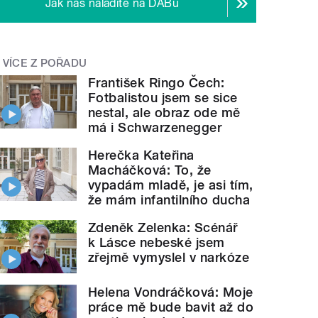
Jak nás naladíte na DABu
VÍCE Z POŘADU
František Ringo Čech:
Fotbalistou jsem se sice
nestal, ale obraz ode mě
má i Schwarzenegger
Herečka Kateřina
Macháčková: To, že
vypadám mladě, je asi tím,
že mám infantilního ducha
Zdeněk Zelenka: Scénář
k Lásce nebeské jsem
zřejmě vymyslel v narkóze
Helena Vondráčková: Moje
práce mě bude bavit až do