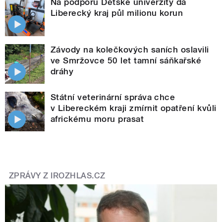
Na podporu Dětské univerzity dá
Liberecký kraj půl milionu korun
Závody na kolečkových saních oslavili
ve Smržovce 50 let tamní sáňkařské
dráhy
Státní veterinární správa chce
v Libereckém kraji zmírnit opatření kvůli
africkému moru prasat
ZPRÁVY Z IROZHLAS.CZ