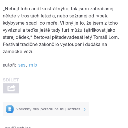
„Nebejt toho andílka strážnýho, tak jsem zahrabanej
někde v troskách letadla, nebo sežranej od rybek,
kdybysme spadli do moře. Vtipný je to, že jsem z toho
vyváznul a teďka ještě tady furt můžu tajtrlíkovat jako
starej dědek,“ žertoval pětadevadesátiletý Tomáš Lom.
Festival tradičně zakončilo vystoupení dudáka na
zámecké věži.
autoři:
sas
,
mib
Všechny díly pořadu na mujRozhlas