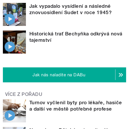
Jak vypadalo vysídlení a následné
znovuosídlení Sudet v roce 1945?
Historická trať Bechyňka odkrývá nová
tajemství
Jak nás naladíte na DABu
VÍCE Z POŘADU
Turnov vyčlenil byty pro lékaře, hasiče
a další ve městě potřebné profese