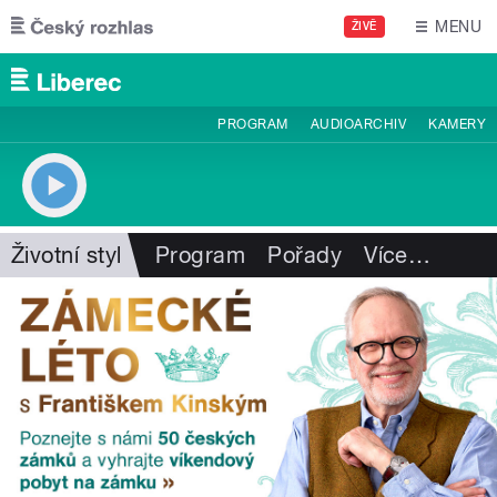
Přejít k hlavnímu obsahu
MENU
ŽIVĚ
PROGRAM
AUDIOARCHIV
KAMERY
Životní styl
Program
Pořady
Více
…