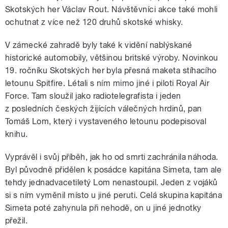
Skotských her Václav Rout. Návštěvníci akce také mohli
ochutnat z více než 120 druhů skotské whisky.
V zámecké zahradě byly také k vidění nablýskané
historické automobily, většinou britské výroby. Novinkou
19. ročníku Skotských her byla přesná maketa stíhacího
letounu Spitfire. Létali s ním mimo jiné i piloti Royal Air
Force. Tam sloužil jako radiotelegrafista i jeden
z posledních českých žijících válečných hrdinů, pan
Tomáš Lom, který i vystaveného letounu podepisoval
knihu.
Vyprávěl i svůj příběh, jak ho od smrti zachránila náhoda.
Byl původně přidělen k posádce kapitána Simeta, tam ale
tehdy jednadvacetiletý Lom nenastoupil. Jeden z vojáků
si s ním vyměnil místo u jiné peruti. Celá skupina kapitána
Simeta poté zahynula při nehodě, on u jiné jednotky
přežil.