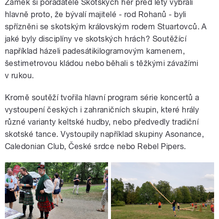
Zámek si pořadatelé Skotských her před lety vybrali
hlavně proto, že bývalí majitelé - rod Rohanů - byli
spřízněni se skotským královským rodem Stuartovců. A
jaké byly disciplíny ve skotských hrách? Soutěžící
například házeli padesátikilogramovým kamenem,
šestimetrovou kládou nebo běhali s těžkými závažími
v rukou.
Kromě soutěží tvořila hlavní program série koncertů a
vystoupení českých i zahraničních skupin, které hrály
různé varianty keltské hudby, nebo předvedly tradiční
skotské tance. Vystoupily například skupiny Asonance,
Caledonian Club, České srdce nebo Rebel Pipers.