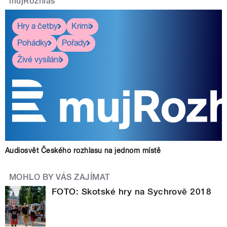
mujRozhlas
Hry a četby
Krimi
Pohádky
Pořady
Živé vysílání
Audiosvět Českého rozhlasu na jednom místě
MOHLO BY VÁS ZAJÍMAT
FOTO: Skotské hry na Sychrově 2018