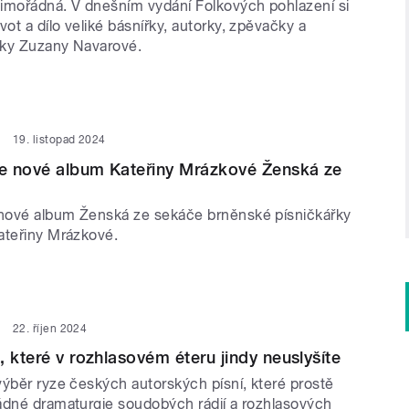
imořádná. V dnešním vydání Folkových pohlazení si
t a dílo veliké básnířky, autorky, zpěvačky a
jky Zuzany Navarové.
19. listopad 2024
e nové album Kateřiny Mrázkové Ženská ze
nové album Ženská ze sekáče brněnské písničkářky
ateřiny Mrázkové.
22. říjen 2024
, které v rozhlasovém éteru jindy neuslyšíte
výběr ryze českých autorských písní, které prostě
ádné dramaturgie soudobých rádií a rozhlasových