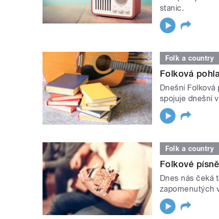
stanic.
Folk a country
Folková pohl
Dnešní Folková 
spojuje dnešní 
Folk a country
Folkové písně
Dnes nás čeká t
zapomenutých v