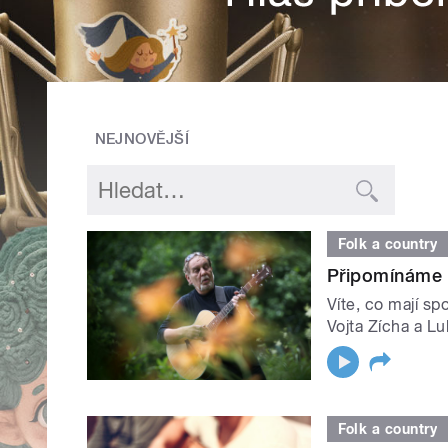
NEJNOVĚJŠÍ
Folk a country
Připomínáme 
Víte, co mají sp
Vojta Zícha a Lu
Folk a country