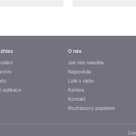
zhlas
O nás
ysílání
Jak nás naladíte
rchiv
Nápověda
sty
Lidé v rádiu
í aplikace
Kariéra
Kontakt
Rozhlasový poplatek
Coo