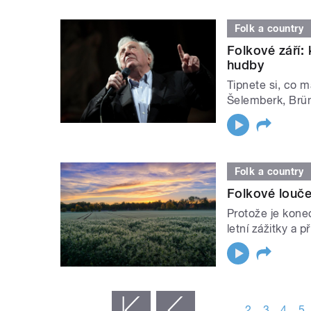
Folk a country
Folkové září:
hudby
Tipnete si, co 
Šelemberk, Brüm
Folk a country
Folkové louče
Protože je konec
letní zážitky a p
STRÁNKY
…
2
3
4
5
« první
‹ předchozí