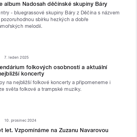
e album Nadosah děčínské skupiny Báry
try - bluegrassové skupiny Báry z Děčína s názvem
 pozoruhodnou sbírku hezkých a dobře
ámořských melodií.
7. leden 2025
endárium folkových osobností a aktuální
ejbližší koncerty
py na nejbližší folkové koncerty a připomeneme i
 ze světa folkové a trampské muziky.
10. prosinec 2024
cet let. Vzpomínáme na Zuzanu Navarovou