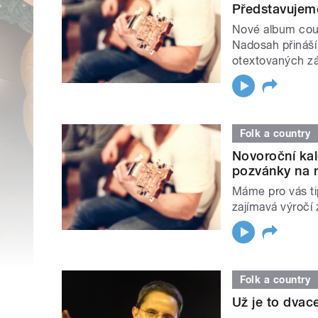
Představujem
Nové album coun
Nadosah přináší
otextovaných z
Folk a country
Novoroční kal
pozvánky na n
Máme pro vás ti
zajímavá výročí
Folk a country
Už je to dva