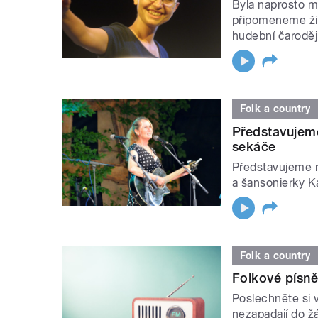
Byla naprosto m
připomeneme živo
hudební čarodě
Folk a country
Představujem
sekáče
Představujeme 
a šansonierky K
Folk a country
Folkové písně
Poslechněte si 
nezapadají do ž