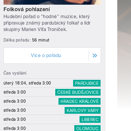
Folková pohlazení
Hudební pořad o "hodné" muzice, který
připravuje známý pardubický folkař a lídr
skupiny Marien Víťa Troníček.
Délka pořadu:
56 minut
Více o pořadu
Čas vysílání
úterý 18:04, středa 3:00
PARDUBICE
středa 3:00
ČESKÉ BUDĚJOVICE
středa 3:00
HRADEC KRÁLOVÉ
středa 3:00
KARLOVY VARY
středa 3:00
LIBEREC
středa 3:00
OLOMOUC