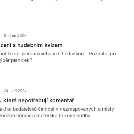
8. říjen 2024
azení s hudebním kvízem
pohlazení jsou namíchána s hádankou... Poznáte, co
výběr písniček?
24. září 2024
, které nepotřebují komentář
akřka badatelská činnost v nezmapovaných a místy
odách domácí amatérské folkové hudby.