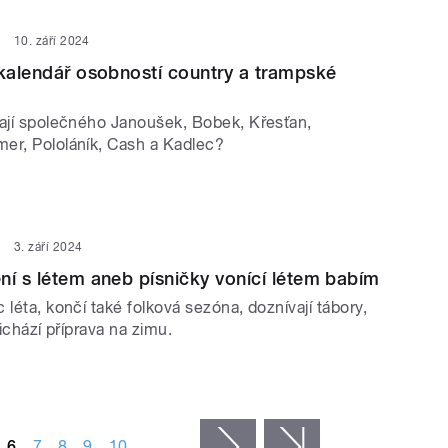
10. září 2024
 kalendář osobností country a trampské
mají společného Janoušek, Bobek, Křesťan,
er, Pololáník, Cash a Kadlec?
3. září 2024
ní s létem aneb písničky vonící létem babím
 léta, končí také folková sezóna, doznívají tábory,
řichází příprava na zimu.
6
7
8
9
10
…
následující ›
poslední »