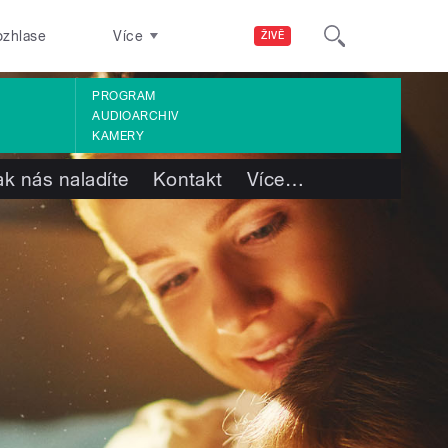
ozhlase
Více
ŽIVĚ
PROGRAM
AUDIOARCHIV
KAMERY
ak nás naladíte
Kontakt
Více
…