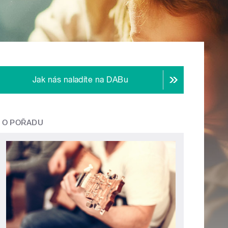
Jak nás naladíte na DABu
O POŘADU