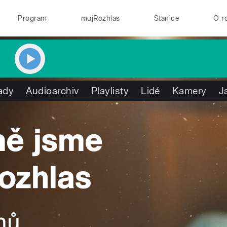
Program
mujRozhlas
Stanice
O r
ady
Audioarchiv
Playlisty
Lidé
Kamery
J