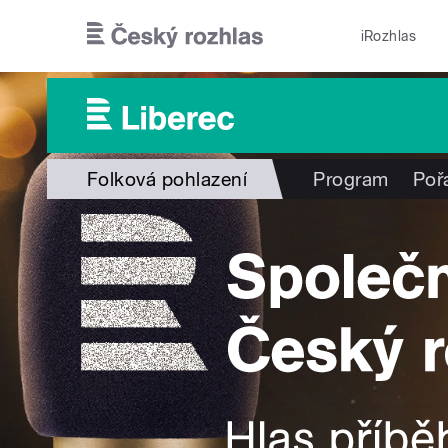
Přejít k hlavnímu obsahu
iRozhlas
Folková pohlazení
Program
Poř