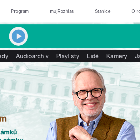
Program
mujRozhlas
Stanice
O r
ady
Audioarchiv
Playlisty
Lidé
Kamery
J