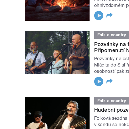
ohnivzdorném pu
Folk a country
Pozvánky na f
Připomenutí N
Pozvánky na osl
Mládka do Slaťiň
osobností pak zá
Folk a country
Hudební pozv
Folková sezóna 
víkendu se někde