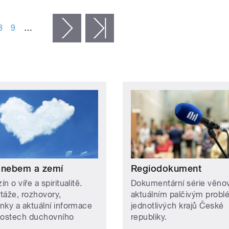
8
9
…
následující ›
poslední »
 nebem a zemí
Regiodokument
n o víře a spiritualitě.
Dokumentární série věno
táže, rozhovory,
aktuálním palčivým prob
nky a aktuální informace
jednotlivých krajů České
lostech duchovního
republiky.
.