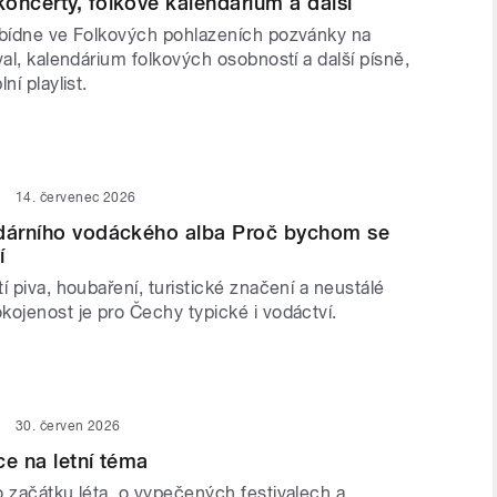
oncerty, folkové kalendárium a další
abídne ve Folkových pohlazeních pozvánky na
val, kalendárium folkových osobností a další písně,
ní playlist.
14. červenec 2026
ndárního vodáckého alba Proč bychom se
í
í piva, houbaření, turistické značení a neustálé
kojenost je pro Čechy typické i vodáctví.
30. červen 2026
ce na letní téma
o začátku léta, o vypečených festivalech a