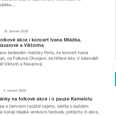
bliku...
16. červen 2026
olkové akce i koncert Ivana Mládka.
avarové a Viktorina
avu šedesátin matičky Porty, na koncert Ivana
an, na Folkové Chvojení, na Hříšné léto. V kalendáři
ří Viktorín a Navarová.
2. červen 2026
ánky na folkové akce i o pauze Kamelotu
se s červnem rozjíždí naplno, takřka o každém
 konají nějaké venkovní festivaly, potlachy či akce,