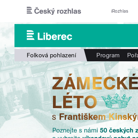
Přejít k hlavnímu obsahu
iRozhlas
Folková pohlazení
Program
Poř