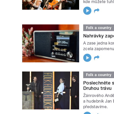
kde můžete tuhl
Folk a country
Nahrávky zap
A zase jedna ko
zcela zapomenut
Folk a country
Poslechněte s
Druhou trávu
Žánrového Anděl
a hudebník Jan 
představíme.