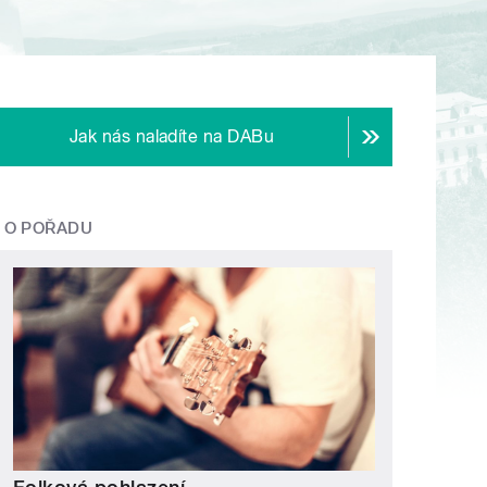
Jak nás naladíte na DABu
O POŘADU