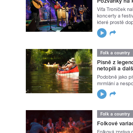
Pozvánky na k
Víťa Troníček n
koncerty a festi
které prostě dopl
Folk a country
Písně z lege
netopili a dalš
Podobně jako pit
mrmlání a nespo
Folk a country
Folkové varia
Folková zpráva 