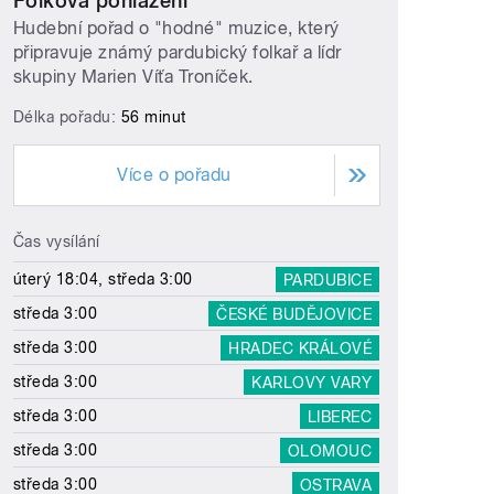
Folková pohlazení
Hudební pořad o "hodné" muzice, který
připravuje známý pardubický folkař a lídr
skupiny Marien Víťa Troníček.
Délka pořadu:
56 minut
Více o pořadu
Čas vysílání
úterý 18:04, středa 3:00
PARDUBICE
středa 3:00
ČESKÉ BUDĚJOVICE
středa 3:00
HRADEC KRÁLOVÉ
středa 3:00
KARLOVY VARY
středa 3:00
LIBEREC
středa 3:00
OLOMOUC
středa 3:00
OSTRAVA