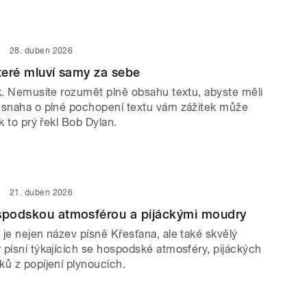
28. duben 2026
které mluví samy za sebe
ek. Nemusíte rozumět plně obsahu textu, abyste měli
 snaha o plné pochopení textu vám zážitek může
ak to prý řekl Bob Dylan.
21. duben 2026
ospodskou atmosférou a pijáckými moudry
je nejen název písně Křesťana, ale také skvělý
 písní týkajících se hospodské atmosféry, pijáckých
ků z popíjení plynoucích.