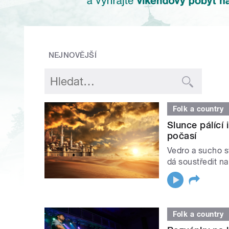
NEJNOVĚJŠÍ
Folk a country
Slunce pálící
počasí
Vedro a sucho sv
dá soustředit na
Folk a country