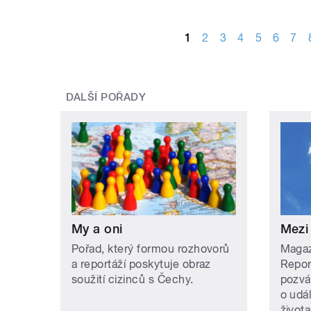
STRÁNKY
1
2
3
4
5
6
7
DALŠÍ POŘADY
My a oni
Mezi
Pořad, který formou rozhovorů
Magazí
a reportáží poskytuje obraz
Repor
soužití cizinců s Čechy.
pozvá
o udá
života