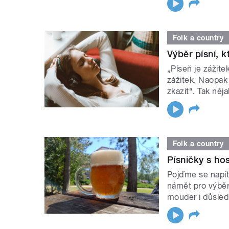
Folk a country
Výběr písní, 
„Píseň je zážit
zážitek. Naopak
zkazit“. Tak něj
Folk a country
Písničky s h
Pojďme se napít 
námět pro výběr
mouder i důsled