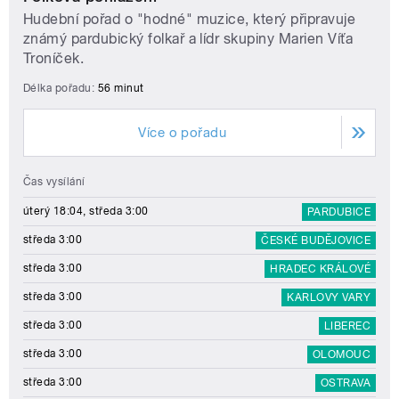
Hudební pořad o "hodné" muzice, který připravuje
známý pardubický folkař a lídr skupiny Marien Víťa
Troníček.
Délka pořadu:
56 minut
Více o pořadu
Čas vysílání
úterý 18:04, středa 3:00
PARDUBICE
středa 3:00
ČESKÉ BUDĚJOVICE
středa 3:00
HRADEC KRÁLOVÉ
středa 3:00
KARLOVY VARY
středa 3:00
LIBEREC
středa 3:00
OLOMOUC
středa 3:00
OSTRAVA