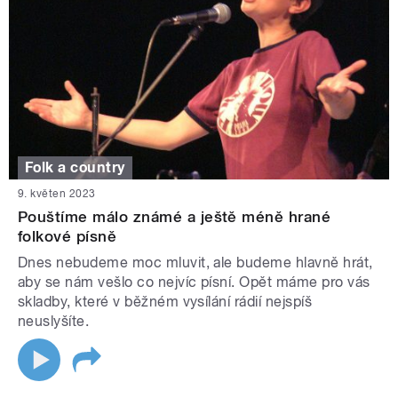
Folk a country
9. květen 2023
Pouštíme málo známé a ještě méně hrané
folkové písně
Dnes nebudeme moc mluvit, ale budeme hlavně hrát,
aby se nám vešlo co nejvíc písní. Opět máme pro vás
skladby, které v běžném vysílání rádií nejspíš
neuslyšíte.