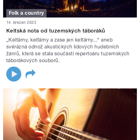
Folk a country
14. březen 2023
Keltská nota od tuzemských táboráků
„Kelťárny, kelťárny a zase jen kelťárny...“ aneb
svérázná odnož akustických lidových hudebních
žánrů, která se stala součástí repertoáru tuzemských
táborákových souborů.