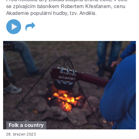
se zpívajícím básníkem Robertem Křesťanem, cenu
Akademie populární hudby, tzv. Anděla.
Folk a country
28. březen 2023