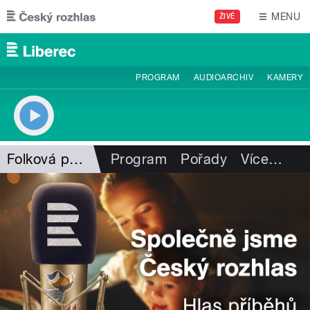
Přejít k hlavnímu obsahu
MENU
ŽIVĚ
PROGRAM
AUDIOARCHIV
KAMERY
Folková pohlazení
Program
Pořady
Více
…