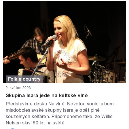
Folk a country
2. květen 2023
Skupina Isara jede na keltské vlně
Představíme desku Na vlně. Novotou vonící album
mladoboleslavské skupiny Isara je opět plné
kouzelných kelťáren. Připomeneme také, že Willie
Nelson slaví 90 let na světě.