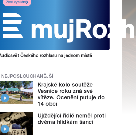
Živé vysílání
Audiosvět Českého rozhlasu na jednom místě
NEJPOSLOUCHANĚJŠÍ
Krajské kolo soutěže
Vesnice roku zná své
vítěze. Ocenění putuje do
14 obcí
Ujíždějící řidič neměl proti
dvěma hlídkám šanci