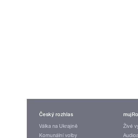
Český rozhlas
mujRo
Válka na Ukrajině
Živé v
Komunální volby
Audioa