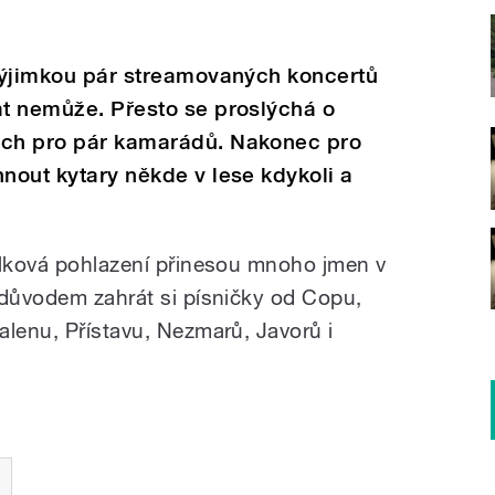
 výjimkou pár streamovaných koncertů
at nemůže. Přesto se proslýchá o
ech pro pár kamarádů. Nakonec pro
hnout kytary někde v lese kdykoli a
olková pohlazení přinesou mnoho jmen v
 důvodem zahrát si písničky od Copu,
alenu, Přístavu, Nezmarů, Javorů i