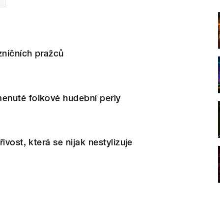
zničních pražců
nuté folkové hudební perly
ivost, která se nijak nestylizuje