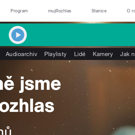
Program
mujRozhlas
Stanice
O r
Audioarchiv
Playlisty
Lidé
Kamery
Jak n