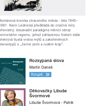
Románová kronika ztraceného města - léta 1945–
1961. Karin Lednická předkládá do značné míry
převratný, dosavadní paradigma měnící obraz
hornického regionu, jehož zahlazenou historii stále
překrývá tlustá vrstva mýtů a zakořeněných
stereotypů o „černé zemi a rudém kraji“.
Rozsypaná slova
Martin Daneš
Koupit
Děkovačky Libuše
Švormové
Libuše Švormová - Patrik