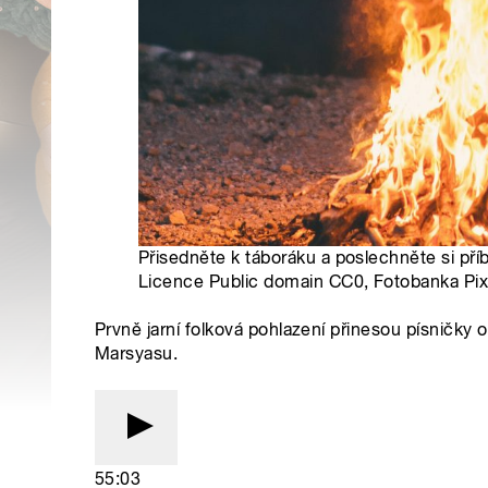
Přisedněte k táboráku a poslechněte si příb
Licence Public domain CC0, Fotobanka Pi
Prvně jarní folková pohlazení přinesou písničky
Marsyasu.
55:03