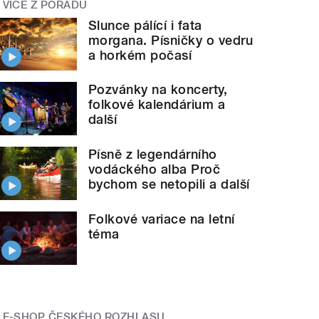
VÍCE Z POŘADU
Slunce pálící i fata
morgana. Písničky o vedru
a horkém počasí
Pozvánky na koncerty,
folkové kalendárium a
další
Písně z legendárního
vodáckého alba Proč
bychom se netopili a další
Folkové variace na letní
téma
E-SHOP ČESKÉHO ROZHLASU