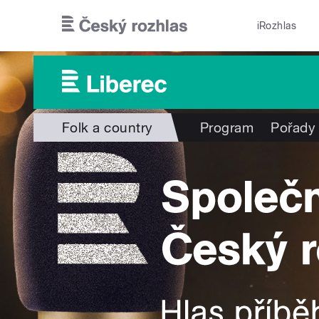
Přejít k hlavnímu obsahu
iRozhlas
Folk a country
Program
Pořady