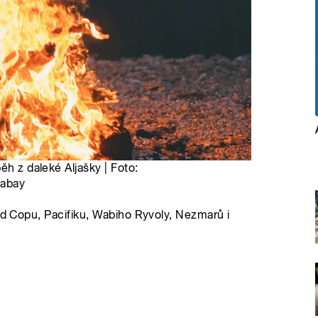
ěh z daleké Aljašky | Foto:
xabay
 od Copu, Pacifiku, Wabiho Ryvoly, Nezmarů i