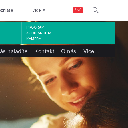
ozhlase
Více
ŽIVĚ
PROGRAM
AUDIOARCHIV
KAMERY
ás naladíte
Kontakt
O nás
Více
…