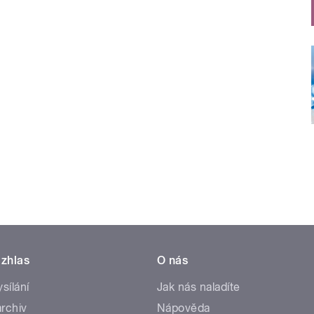
zhlas
O nás
ysílání
Jak nás naladíte
rchiv
Nápověda