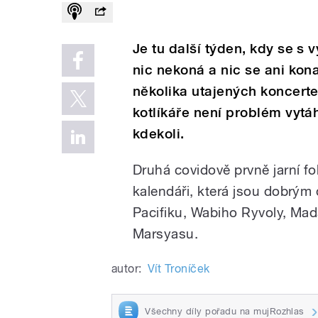
Je tu další týden, kdy se s
nic nekoná a nic se ani kon
několika utajených koncert
kotlíkáře není problém vytá
kdekoli.
Druhá covidově prvně jarní f
kalendáři, která jsou dobrým
Pacifiku, Wabiho Ryvoly, Mad
Marsyasu.
autor:
Vít Troníček
Všechny díly pořadu na mujRozhlas