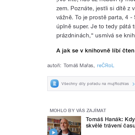
zem. Poznáte, jestli si dítě z 
vážně. To je prostě parta, 4 -
úplně super. Je to tedy pátá 
prázdninách,“ usmívá se knih
A jak se v knihovně líbí čt
autoři:
Tomáš Mařas
,
reČRoL
Všechny díly pořadu na mujRozhlas
MOHLO BY VÁS ZAJÍMAT
Tomáš Hanák: Když 
skvělé trávení čas