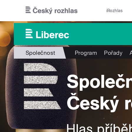
Přejít k hlavnímu obsahu
iRozhlas
Společnost
Program
Pořady