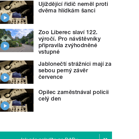
Ujíždějící řidič neměl proti
dvěma hlídkám šanci
Zoo Liberec slaví 122.
výročí. Pro návštěvníky
připravila zvýhodněné
vstupné
Jablonečtí strážníci mají za
sebou perný závěr
července
Opilec zaměstnával policii
celý den