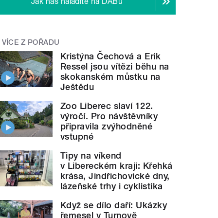
Jak nás naladíte na DABu
VÍCE Z POŘADU
Kristýna Čechová a Erik
Ressel jsou vítězi běhu na
skokanském můstku na
Ještědu
Zoo Liberec slaví 122.
výročí. Pro návštěvníky
připravila zvýhodněné
vstupné
Tipy na víkend
v Libereckém kraji: Křehká
krása, Jindřichovické dny,
lázeňské trhy i cyklistika
Když se dílo daří: Ukázky
řemesel v Turnově