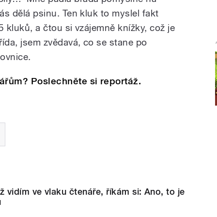
vás dělá psinu. Ten kluk to myslel fakt
 5 kluků, a čtou si vzájemně knížky, což je
třída, jsem zvědavá, co se stane po
ovnice.
enářům? Poslechněte si reportáž.
vidím ve vlaku čtenáře, říkám si: Ano, to je
u