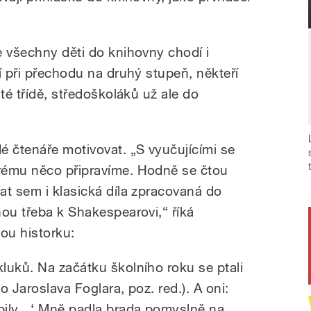
e všechny děti do knihovny chodí i
í při přechodu na druhý stupeň, někteří
té třídě, středoškoláků už ale do
é čtenáře motivovat. „S vyučujícími se
rému něco připravíme. Hodně se čtou
at sem i klasická díla zpracovaná do
nou třeba k Shakespearovi,“ říká
ou historku:
luků. Na začátku školního roku se ptali
lo Jaroslava Foglara, poz. red.). A oni:
obily…‘ Mně padla brada pomyslně na