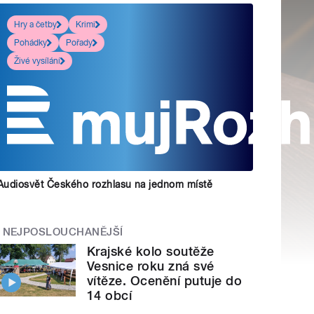
Hry a četby
Krimi
Pohádky
Pořady
Živé vysílání
Audiosvět Českého rozhlasu na jednom místě
NEJPOSLOUCHANĚJŠÍ
Krajské kolo soutěže
Vesnice roku zná své
vítěze. Ocenění putuje do
14 obcí