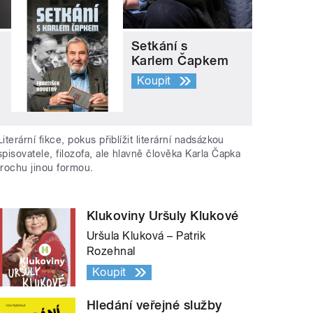
Setkání s
Karlem Čapkem
Koupit
Literární fikce, pokus přiblížit literární nadsázkou
spisovatele, filozofa, ale hlavně člověka Karla Čapka
trochu jinou formou.
Klukoviny Uršuly Klukové
Uršula Kluková – Patrik
Rozehnal
Koupit
Hledání veřejné služby