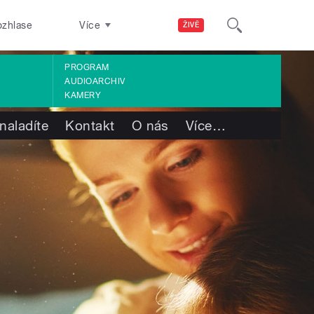
ozhlase
Více
ŽIVĚ
PROGRAM
AUDIOARCHIV
KAMERY
naladíte
Kontakt
O nás
Více
…