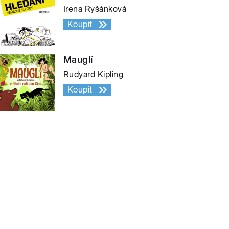
Irena Ryšánková
Koupit
Mauglí
Rudyard Kipling
Koupit