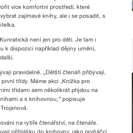
ořit více komfortní prostředí, které
brat zajímavé knihy, ale i se posadit, s
itelka.
Kunratická není jen pro děti. Je tam i
u k dispozici například dějiny umění,
další.
vají pravidelně. „Dětští čtenáři přibývají,
 první třídy. Máme akci ‚Knížka pro
ními třídami sem několikrát přijdou na
nihami a s knihovnou,“ popisuje
 Trojanová.
ováni na rytíře čtenářství, na čtenáře.
vají přihlášku do knihovny, jako prvňáčci