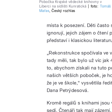
Pobočka Krajské vědecké knihovny v
Liberci na sídlišti Kunratická
|
foto:
Tomáš
Mařas
,
Český rozhlas
místa k posezení. Děti čast
ignorují, jejich zájem o čten
představí i klasickou literatur
„Rekonstrukce spočívala ve v
tady měli, tak bylo už víc jak
to, abychom získali na tuto 
našich větších poboček, je ho
že je ve škole,“ vysvětlila ře
Dana Petrýdesová.
Kromě regálů s knihami jsou v
sedí. Čtenáři tak mají zázemí,