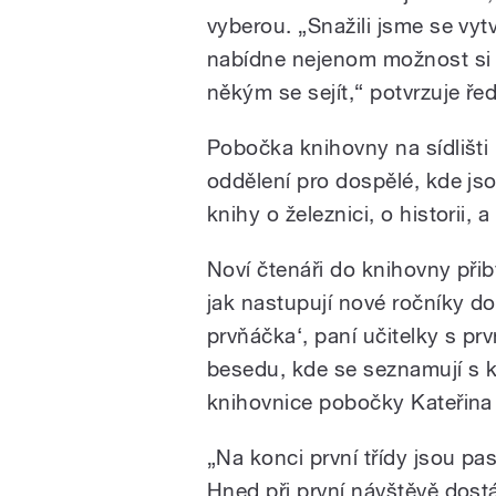
vyberou. „Snažili jsme se vytv
nabídne nejenom možnost si vy
někým se sejít,“ potvrzuje řed
Pobočka knihovny na sídlišti 
oddělení pro dospělé, kde jso
knihy o železnici, o historii, a 
Noví čtenáři do knihovny přibý
jak nastupují nové ročníky do
prvňáčka‘, paní učitelky s prv
besedu, kde se seznamují s k
knihovnice pobočky Kateřina
„Na konci první třídy jsou pas
Hned při první návštěvě dostá