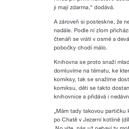
ji mají zdarma,“ dodává.
A zároveň si posteskne, že n
nadále. Podle ní zlom přicház
čtenáři se vrátí v osmé a devá
pobočky chodí málo.
Knihovna se proto snaží mlad
domluvíme na tématu, ke kte
komiksy, tak se snažíme dost
komiksu, děti se takto dosta
knihovnice a přidává i nedávn
„Mám tady takovou partičku k
po Chatě v Jezerní kotlině (dí
‚No víte, nás už nebaví ty m