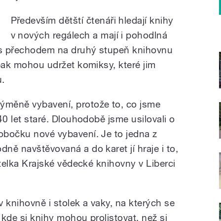
Především dětští čtenáři hledají knihy
v nových regálech a mají i pohodlná
o s přechodem na druhý stupeň knihovnu
í pak mohou udržet komiksy, které jim
u.
ýměně vybavení, protože to, co jsme
 40 let staré. Dlouhodobě jsme usilovali o
pobočku nové vybavení. Je to jedna z
dně navštěvovaná a do karet jí hraje i to,
ditelka Krajské vědecké knihovny v Liberci
 knihovně i stolek a vaky, na kterých se
 kde si knihy mohou prolistovat, než si