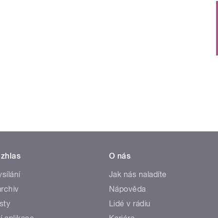
zhlas
O nás
ysílání
Jak nás naladíte
rchiv
Nápověda
sty
Lidé v rádiu