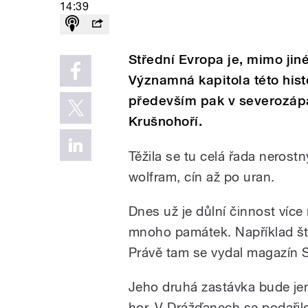
14:39
Střední Evropa je, mimo jiné
Významná kapitola této hist
především pak v severozáp
Krušnohoří.
Těžila se tu celá řada nerost
wolfram, cín až po uran.
Dnes už je důlní činnost více
mnoho památek. Například št
Právě tam se vydal magazín 
Jeho druhá zastávka bude je
hor. V Drážďanech se podařil