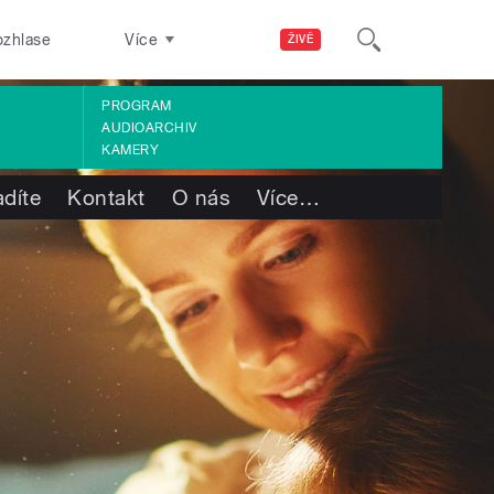
ozhlase
Více
ŽIVĚ
PROGRAM
AUDIOARCHIV
KAMERY
adíte
Kontakt
O nás
Více
…