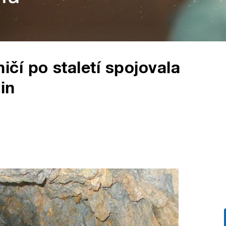
í po staletí spojovala
in