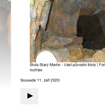
Štola Starý Martin - část původní štoly | Fo
rozhlas
Sousedé 11. září 2020