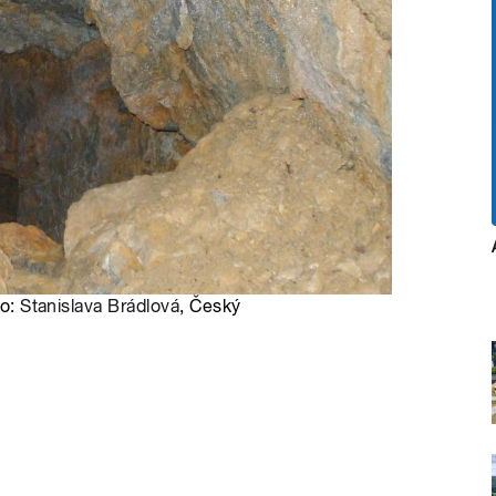
to:
Stanislava Brádlová
, Český