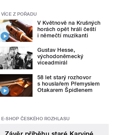
VÍCE Z POŘADU
V Květnově na Krušných
horách opět hráli čeští
i němečtí muzikanti
Gustav Hesse,
východoněmecký
viceadmirál
58 let starý rozhovor
s houslařem Přemyslem
Otakarem Špidlenem
E-SHOP ČESKÉHO ROZHLASU
Závěr příběhu staré Karviné,