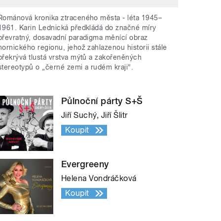
Románová kronika ztraceného města - léta 1945–
1961. Karin Lednická předkládá do značné míry
převratný, dosavadní paradigma měnící obraz
hornického regionu, jehož zahlazenou historii stále
překrývá tlustá vrstva mýtů a zakořeněných
stereotypů o „černé zemi a rudém kraji“.
Půlnoční párty S+Š
Jiří Suchý, Jiří Šlitr
Koupit
Evergreeny
Helena Vondráčková
Koupit