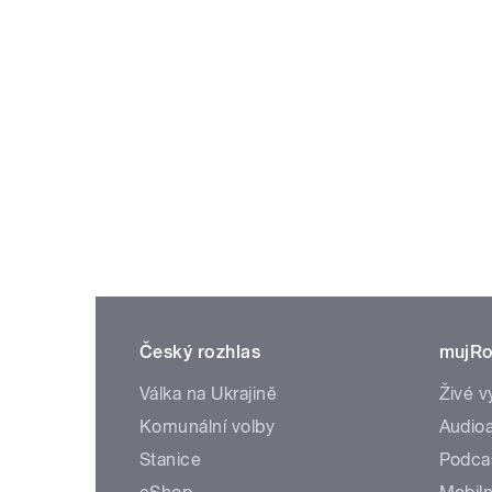
Český rozhlas
mujRo
Válka na Ukrajině
Živé v
Komunální volby
Audioa
Stanice
Podca