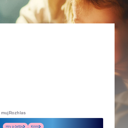
mujRozhlas
Hry a četby
Krimi