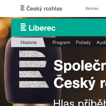
Přejít k hlavnímu obsahu
iRozhlas
Historie
Program
Pořady
Audi