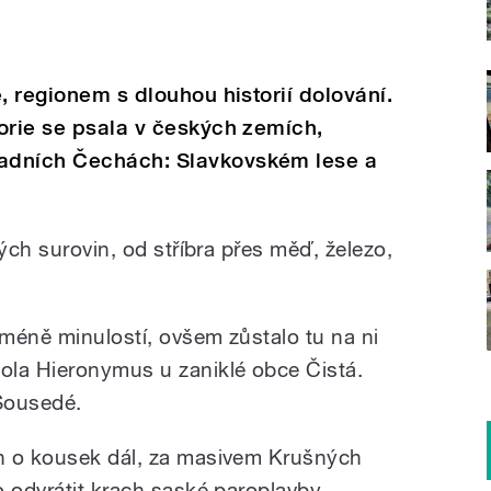
, regionem s dlouhou historií dolování.
orie se psala v českých zemích,
adních Čechách: Slavkovském lese a
ných surovin, od stříbra přes měď, železo,
 méně minulostí, ovšem zůstalo tu na ni
ola Hieronymus u zaniklé obce Čistá.
Sousedé.
n o kousek dál, za masivem Krušných
o odvrátit krach saské paroplavby.