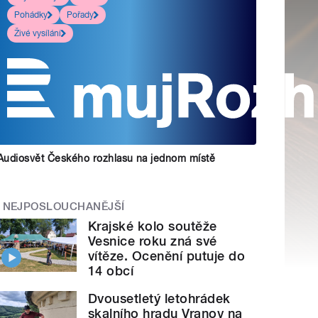
Pohádky
Pořady
Živé vysílání
Audiosvět Českého rozhlasu na jednom místě
NEJPOSLOUCHANĚJŠÍ
Krajské kolo soutěže
Vesnice roku zná své
vítěze. Ocenění putuje do
14 obcí
Dvousetletý letohrádek
skalního hradu Vranov na