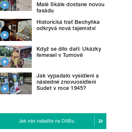
Malé Skále dostane novou
fasádu
Historická trať Bechyňka
odkrývá nová tajemství
Když se dílo daří: Ukázky
řemesel v Turnově
Jak vypadalo vysídlení a
následné znovuosídlení
Sudet v roce 1945?
Jak nás naladíte na DABu