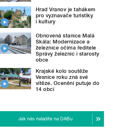
Hrad Vranov je tahákem
pro vyznavače turistiky
i kultury
Obnovená stanice Malá
Skála: Modernizace a
železnice očima ředitele
Správy železnic i starosty
obce
Krajské kolo soutěže
Vesnice roku zná své
vítěze. Ocenění putuje do
14 obcí
Jak nás naladíte na DABu