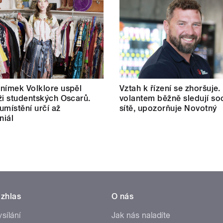
nímek Volklore uspěl
Vztah k řízení se zhoršuje.
ži studentských Oscarů.
volantem běžně sledují soc
umístění určí až
sítě, upozorňuje Novotný
niál
zhlas
O nás
ysílání
Jak nás naladíte