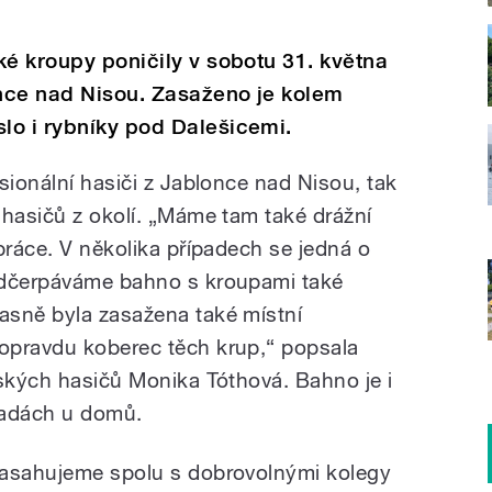
ké kroupy poničily v sobotu 31. května
nce nad Nisou. Zasaženo je kolem
lo i rybníky pod Dalešicemi.
sionální hasiči z Jablonce nad Nisou, tak
 hasičů z okolí. „Máme tam také drážní
práce. V několika případech se jedná o
odčerpáváme bahno s kroupami také
asně byla zasažena také místní
opravdu koberec těch krup,“ popsala
jských hasičů Monika Tóthová. Bahno je i
hradách u domů.
zasahujeme spolu s dobrovolnými kolegy