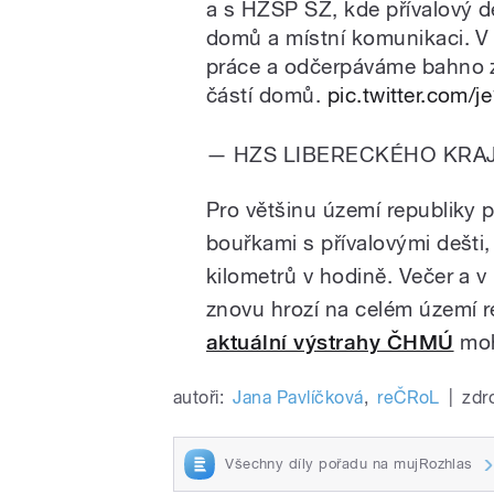
a s HZSP SŽ, kde přívalový d
domů a místní komunikaci. V 
práce a odčerpáváme bahno ze
částí domů.
pic.twitter.com/
— HZS LIBERECKÉHO KRAJE
Pro většinu území republiky p
bouřkami s přívalovými dešti
kilometrů v hodině. Večer a v
znovu hrozí na celém území re
aktuální výstrahy ČHMÚ
moh
autoři:
Jana Pavlíčková
,
reČRoL
|
zdr
Všechny díly pořadu na mujRozhlas