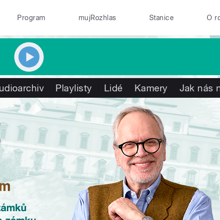
Program
mujRozhlas
Stanice
O r
udioarchiv
Playlisty
Lidé
Kamery
Jak nás n