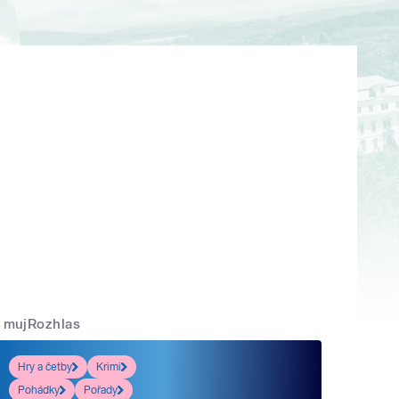
mujRozhlas
Hry a četby
Krimi
Pohádky
Pořady