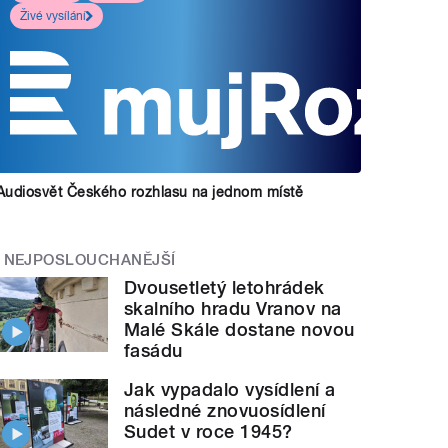
Živé vysílání
Audiosvět Českého rozhlasu na jednom místě
NEJPOSLOUCHANĚJŠÍ
Dvousetletý letohrádek
skalního hradu Vranov na
Malé Skále dostane novou
fasádu
Jak vypadalo vysídlení a
následné znovuosídlení
Sudet v roce 1945?