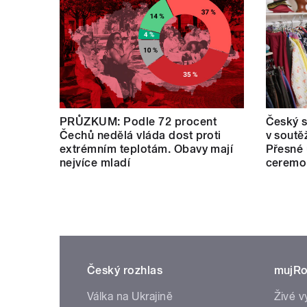
PRŮZKUM: Podle 72 procent
Český s
Čechů nedělá vláda dost proti
v soutě
extrémním teplotám. Obavy mají
Přesné 
nejvíce mladí
ceremo
Český rozhlas
mujRo
Válka na Ukrajině
Živé v