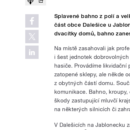
Splavené bahno z polí a vel
část obce Dalešice u Jablo
dvacítky domů, bahno zanes
Na místě zasahovali jak profe
i šest jednotek dobrovolných
hasiče. Provádíme likvidační 
zatopené sklepy, ale někde 
z obytných částí domu. Souč
komunikace. Bahno, kroupy, 
škody zastupující mluvčí kra
na některých silnicích či za
V Dalešicích na Jablonecku 