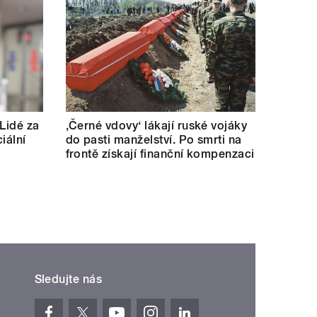
 Lidé za
‚Černé vdovy‘ lákají ruské vojáky
iální
do pasti manželství. Po smrti na
frontě získají finanční kompenzaci
Sledujte nás