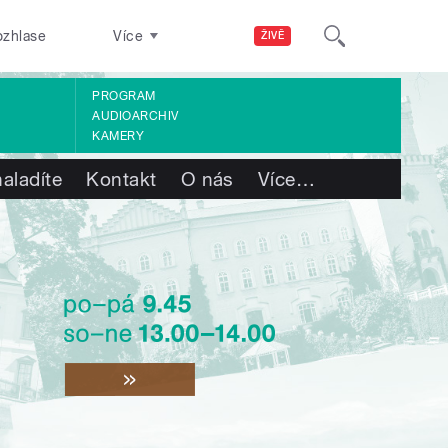
ozhlase
Více
ŽIVĚ
PROGRAM
AUDIOARCHIV
KAMERY
aladíte
Kontakt
O nás
Více
…