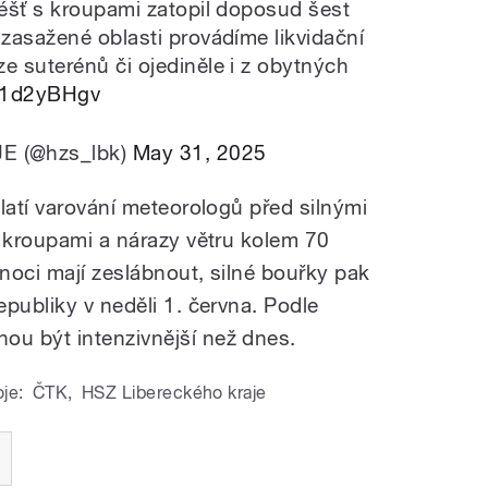
éšť s kroupami zatopil doposud šest
zasažené oblasti provádíme likvidační
 suterénů či ojediněle i z obytných
je1d2yBHgv
 (@hzs_lbk)
May 31, 2025
latí varování meteorologů před silnými
, kroupami a nárazy větru kolem 70
 noci mají zeslábnout, silné bouřky pak
publiky v neděli 1. června. Podle
ou být intenzivnější než dnes.
oje:
ČTK
,
HSZ Libereckého kraje