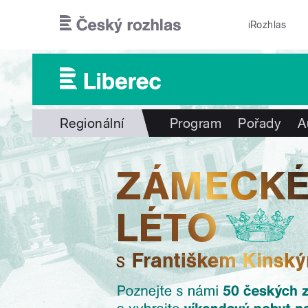
Přejít k hlavnímu obsahu
iRozhlas
Regionální
Program
Pořady
A