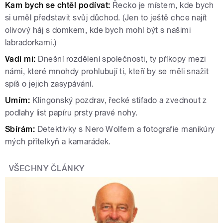
Kam bych se chtěl podívat:
Řecko je místem, kde bych
si uměl představit svůj důchod. (Jen to ještě chce najít
olivový háj s domkem, kde bych mohl být s našimi
labradorkami.)
Vadí mi:
Dnešní rozdělení společnosti, ty příkopy mezi
námi, které mnohdy prohlubují ti, kteří by se měli snažit
spíš o jejich zasypávání.
Umím:
Klingonský pozdrav, řecké stifado a zvednout z
podlahy list papíru prsty pravé nohy.
Sbírám:
Detektivky s Nero Wolfem a fotografie manikúry
mých přítelkyň a kamarádek.
VŠECHNY ČLÁNKY