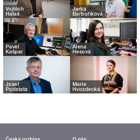
Vojtěch
Jarka
Halaš
Barboříková
Pavel
Alena
Kašpar
Hesová
Josef
Marie
Podstata
Hvozdecká
Český rozhlas
O nás