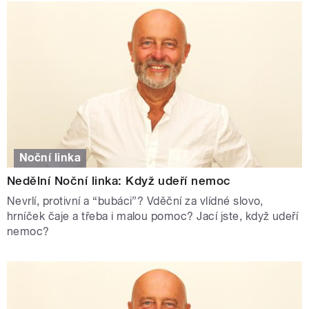
Noční linka
Nedělní Noční linka: Když udeří nemoc
Nevrlí, protivní a “bubáci”? Vděční za vlídné slovo,
hrníček čaje a třeba i malou pomoc? Jací jste, když udeří
nemoc?