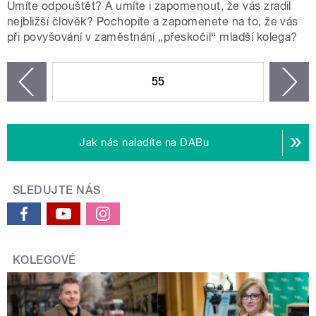
Umíte odpouštět? A umíte i zapomenout, že vás zradil
nejbližší člověk? Pochopíte a zapomenete na to, že vás
při povyšování v zaměstnání „přeskočil“ mladší kolega?
STRÁNKY
55
n
zí
Jak nás naladíte na DABu
SLEDUJTE NÁS
KOLEGOVÉ