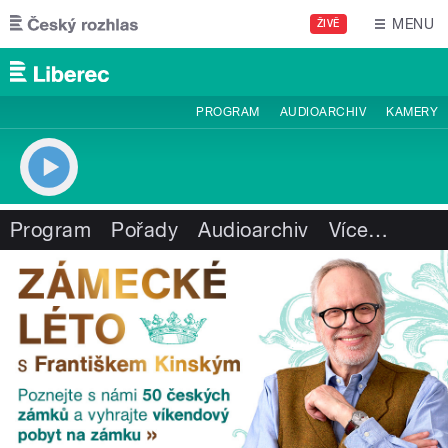
Přejít k hlavnímu obsahu
MENU
ŽIVĚ
PROGRAM
AUDIOARCHIV
KAMERY
Program
Pořady
Audioarchiv
Více
…