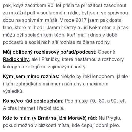
pak, když začátkem 90. let přišla ta příležitost zasednout
za mixážní pult v soukromém rádiu, byl jsem ve správnou
dobu na správném místě. V roce 2017 jsem pak dostal
lano, které mi hodili Jaromír Ostrý a Jiří Kokmotos a já tak
můžu být společníkem těch, kteří mají i dnes v době
podcastů a sociálních sítí rozhlas za člena rodiny.
Můj oblíbený rozhlasový pořad/podcast:
Obecně
Radioknihy
, ale i Písničky, které nestárnou a rozhovory
kolegyň a kolegů se zajímavými hosty.
Kým jsem mimo rozhlas:
Někdo by řekl lenochem, já ale
říkám zahrádkář s minimem námahy a maximem
výsledků.
Koho/co rád poslouchám:
Pop music 70., 80. a 90. let.
A přes internet i řecká rádia.
Kde to mám (v Brně/na jižní Moravě) rád:
Na Pryglu,
pokud možno v blízkosti místa, kde čepují dobré pivo.