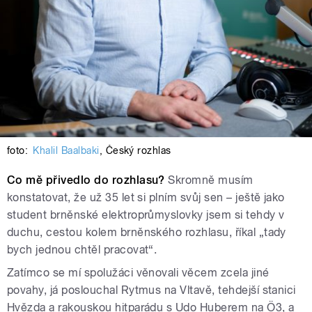
foto:
Khalil Baalbaki
,
Český rozhlas
Co mě přivedlo do rozhlasu?
Skromně musím
konstatovat, že už 35 let si plním svůj sen – ještě jako
student brněnské elektroprůmyslovky jsem si tehdy v
duchu, cestou kolem brněnského rozhlasu, říkal „tady
bych jednou chtěl pracovat“.
Zatímco se mí spolužáci věnovali věcem zcela jiné
povahy, já poslouchal Rytmus na Vltavě, tehdejší stanici
Hvězda a rakouskou hitparádu s Udo Huberem na Ö3, a