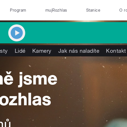
Program
mujRozhlas
Stanice
O r
isty
Lidé
Kamery
Jak nás naladíte
Kontakt