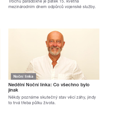
Trochu paradoxně je pátek 15. května
mezinárodním dnem odpůrců vojenské služby.
Noční linka
Nedělní Noční linka: Co všechno bylo
jinak
Někdy poznáme skutečný stav věcí záhy, jindy
to trvá třeba půlku života.