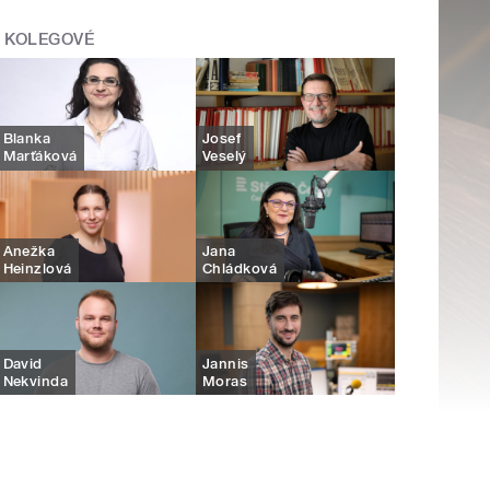
KOLEGOVÉ
Blanka
Josef
Marťáková
Veselý
Anežka
Jana
Heinzlová
Chládková
David
Jannis
Nekvinda
Moras