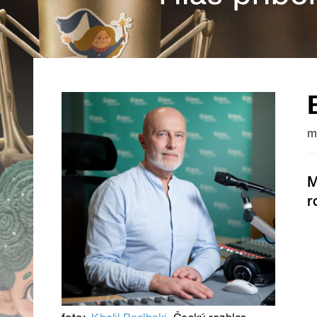
m
M
r