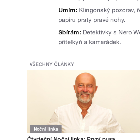
Umím:
Klingonský pozdrav, ře
papíru prsty pravé nohy.
Sbírám:
Detektivky s Nero W
přítelkyň a kamarádek.
VŠECHNY ČLÁNKY
Noční linka
Čtvrteční Noční linka: První pusa