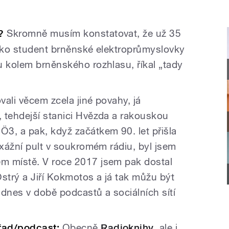
?
Skromně musím konstatovat, že už 35
 jako student brněnské elektroprůmyslovky
u kolem brněnského rozhlasu, říkal „tady
ali věcem zcela jiné povahy, já
 tehdejší stanici Hvězda a rakouskou
3, a pak, když začátkem 90. let přišla
ixážní pult v soukromém rádiu, byl jsem
m místě. V roce 2017 jsem pak dostal
 Ostrý a Jiří Kokmotos a já tak můžu být
i dnes v době podcastů a sociálních sítí
řad/podcast:
Obecně
Radioknihy
, ale i