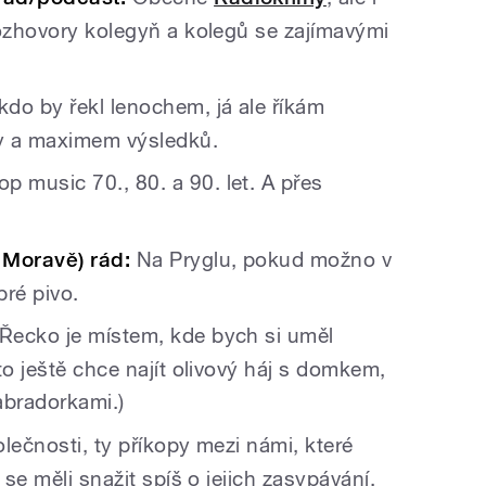
rozhovory kolegyň a kolegů se zajímavými
do by řekl lenochem, já ale říkám
y a maximem výsledků.
p music 70., 80. a 90. let. A přes
 Moravě) rád:
Na Pryglu, pokud možno v
bré pivo.
Řecko je místem, kde bych si uměl
to ještě chce najít olivový háj s domkem,
abradorkami.)
lečnosti, ty příkopy mezi námi, které
 se měli snažit spíš o jejich zasypávání.