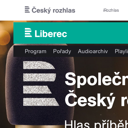
Přejít k hlavnímu obsahu
iRozhlas
Program
Pořady
Audioarchiv
Playl