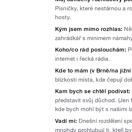
Písničky, které nestárnou a 
hosty.
Kým jsem mimo rozhlas:
Něk
zahrádkář s minimem námah
Koho/co rád poslouchám:
Po
internet i řecká rádia.
Kde to mám (v Brně/na jižní
blízkosti místa, kde čepují do
Kam bych se chtěl podívat:
představit svůj důchod. (Jen 
kde bych mohl být s našimi l
Vadí mi:
Dnešní rozdělení spo
mnohdy prohlubují ti, kteří by