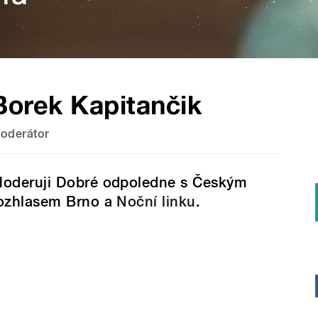
Borek Kapitančik
oderátor
oderuji Dobré odpoledne s Českým
ozhlasem Brno a
Noční linku
.