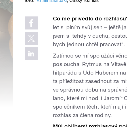
foto:
Khalil Baalbaki
,
Český rozhlas
Co mě přivedlo do rozhlasu
let si plním svůj sen – ještě
jsem si tehdy v duchu, cesto
bych jednou chtěl pracovat“.
Zatímco se mí spolužáci věnov
poslouchal Rytmus na Vltavě,
hitparádu s Udo Huberem na Ö
ta příležitost zasednout za m
ve správnou dobu na správné
lano, které mi hodili Jaromír
společníkem těch, kteří mají 
rozhlas za člena rodiny.
Můj oblíbený rozhlasový po