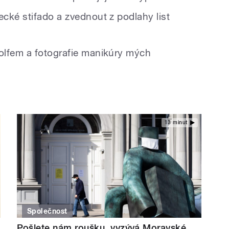
cké stifado a zvednout z podlahy list
olfem a fotografie manikúry mých
13 minut
Společnost
Pošlete nám roušku, vyzývá Moravské