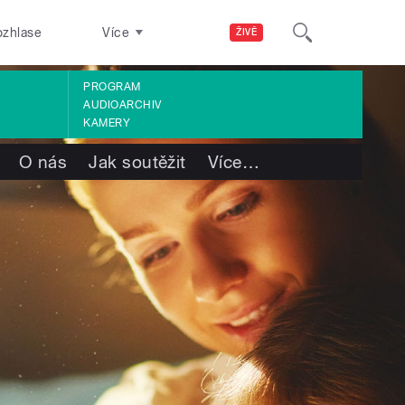
ozhlase
Více
ŽIVĚ
PROGRAM
AUDIOARCHIV
KAMERY
O nás
Jak soutěžit
Více
…