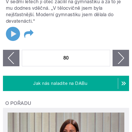
V sedmi letech ji otec zacílil na gymnastiku a za to je
mu dodnes vděčná. „V tělocvičně jsem byla
nejšťastnější. Moderní gymnastiku jsem dělala do
devatenácti.“
STRÁNKY
80
n
zí
Jak nás naladíte na DABu
O POŘADU