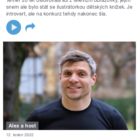
Téměř 20 let oslovovala lidi z televizní obrazovky, jejím
snem ale bylo stát se ilustrátorkou dětských knížek. Je
introvert, ale na konkurz tehdy nakonec šla.
Alex a host
12. leden 2022