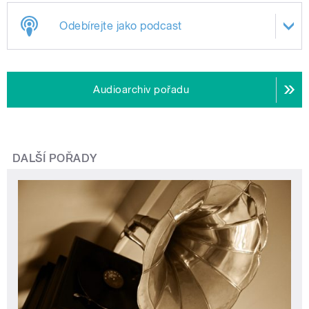
Odebírejte jako podcast
Audioarchiv pořadu
DALŠÍ POŘADY