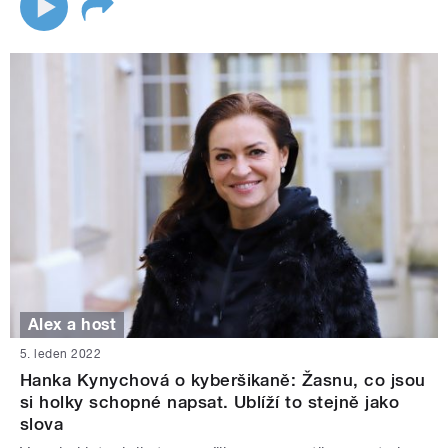
Alex a host
5. leden 2022
Hanka Kynychová o kyberšikaně: Žasnu, co jsou
si holky schopné napsat. Ublíží to stejně jako
slova