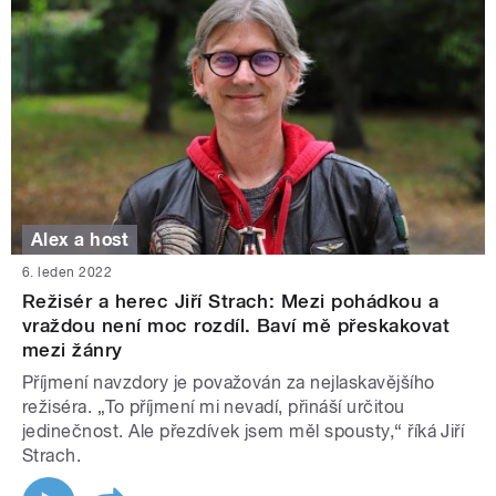
Alex a host
6. leden 2022
Režisér a herec Jiří Strach: Mezi pohádkou a
vraždou není moc rozdíl. Baví mě přeskakovat
mezi žánry
Příjmení navzdory je považován za nejlaskavějšího
režiséra. „To příjmení mi nevadí, přináší určitou
jedinečnost. Ale přezdívek jsem měl spousty,“ říká Jiří
Strach.