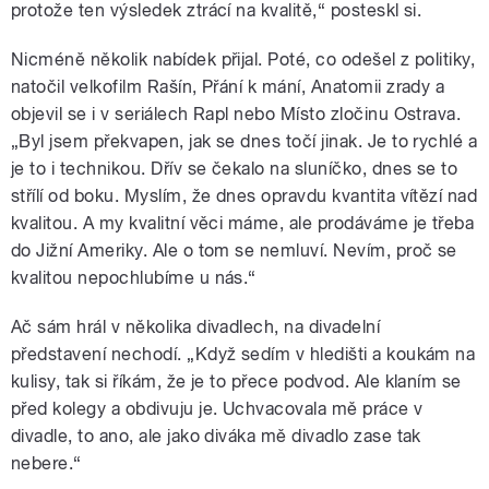
protože ten výsledek ztrácí na kvalitě,“ posteskl si.
Nicméně několik nabídek přijal. Poté, co odešel z politiky,
natočil velkofilm Rašín, Přání k mání, Anatomii zrady a
objevil se i v seriálech Rapl nebo Místo zločinu Ostrava.
„Byl jsem překvapen, jak se dnes točí jinak. Je to rychlé a
je to i technikou. Dřív se čekalo na sluníčko, dnes se to
střílí od boku. Myslím, že dnes opravdu kvantita vítězí nad
kvalitou. A my kvalitní věci máme, ale prodáváme je třeba
do Jižní Ameriky. Ale o tom se nemluví. Nevím, proč se
kvalitou nepochlubíme u nás.“
Ač sám hrál v několika divadlech, na divadelní
představení nechodí. „Když sedím v hledišti a koukám na
kulisy, tak si říkám, že je to přece podvod. Ale klaním se
před kolegy a obdivuju je. Uchvacovala mě práce v
divadle, to ano, ale jako diváka mě divadlo zase tak
nebere.“