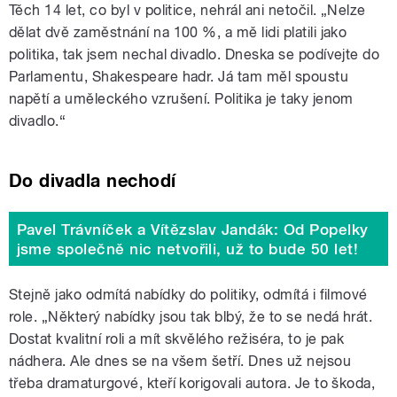
Těch 14 let, co byl v politice, nehrál ani netočil. „Nelze
dělat dvě zaměstnání na 100 %, a mě lidi platili jako
politika, tak jsem nechal divadlo. Dneska se podívejte do
Parlamentu, Shakespeare hadr. Já tam měl spoustu
napětí a uměleckého vzrušení. Politika je taky jenom
divadlo.“
Do divadla nechodí
Pavel Trávníček a Vítězslav Jandák: Od Popelky
jsme společně nic netvořili, už to bude 50 let!
Stejně jako odmítá nabídky do politiky, odmítá i filmové
role. „Některý nabídky jsou tak blbý, že to se nedá hrát.
Dostat kvalitní roli a mít skvělého režiséra, to je pak
nádhera. Ale dnes se na všem šetří. Dnes už nejsou
třeba dramaturgové, kteří korigovali autora. Je to škoda,