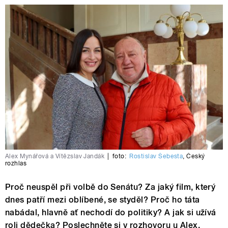
Alex Mynářová a Vítězslav Jandák
|
foto:
Rostislav Šebesta
,
Český
rozhlas
Proč neuspěl při volbě do Senátu? Za jaký film, který
dnes patří mezi oblíbené, se styděl? Proč ho táta
nabádal, hlavně ať nechodí do politiky? A jak si užívá
roli dědečka? Poslechněte si v rozhovoru u Alex.