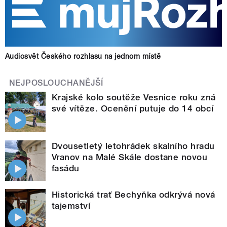
Audiosvět Českého rozhlasu na jednom místě
NEJPOSLOUCHANĚJŠÍ
Krajské kolo soutěže Vesnice roku zná
své vítěze. Ocenění putuje do 14 obcí
Dvousetletý letohrádek skalního hradu
Vranov na Malé Skále dostane novou
fasádu
Historická trať Bechyňka odkrývá nová
tajemství