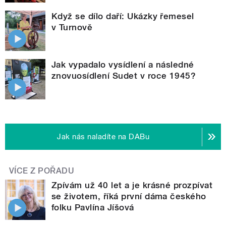
Když se dílo daří: Ukázky řemesel
v Turnově
Jak vypadalo vysídlení a následné
znovuosídlení Sudet v roce 1945?
Jak nás naladíte na DABu
VÍCE Z POŘADU
Zpívám už 40 let a je krásné prozpívat
se životem, říká první dáma českého
folku Pavlína Jíšová