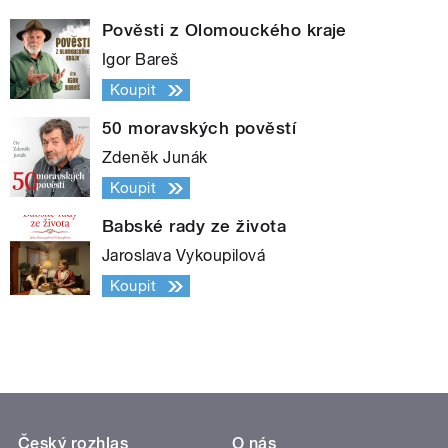
Pověsti z Olomouckého kraje
Igor Bareš
Koupit
50 moravských pověstí
Zdeněk Junák
Koupit
Babské rady ze života
Jaroslava Vykoupilová
Koupit
Český rozhlas
O nás