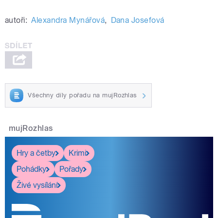
autoři:
Alexandra Mynářová
,
Dana Josefová
Všechny díly pořadu na mujRozhlas
mujRozhlas
Hry a četby
Krimi
Pohádky
Pořady
Živé vysílání