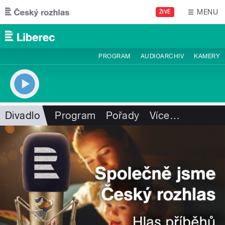
Přejít k hlavnímu obsahu
MENU
ŽIVĚ
PROGRAM
AUDIOARCHIV
KAMERY
Divadlo
Program
Pořady
Více
…