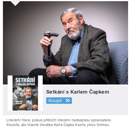
Setkání s Karlem Čapkem
Koupit
Literární fikce, pokus přiblížit literární nadsázkou spisovatele,
filozofa, ale hlavně člověka Karla Čapka trochu jinou formou.