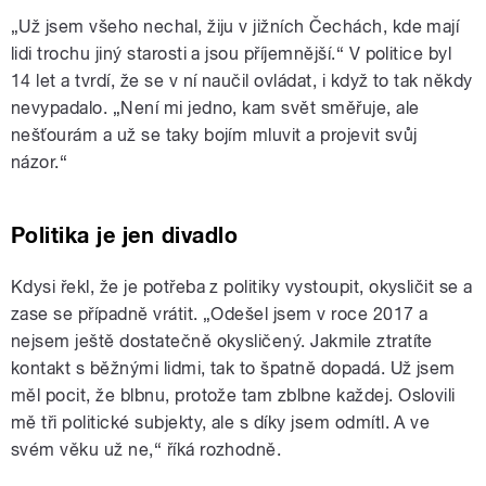
„Už jsem všeho nechal, žiju v jižních Čechách, kde mají
lidi trochu jiný starosti a jsou příjemnější.“ V politice byl
14 let a tvrdí, že se v ní naučil ovládat, i když to tak někdy
nevypadalo. „Není mi jedno, kam svět směřuje, ale
nešťourám a už se taky bojím mluvit a projevit svůj
názor.“
Politika je jen divadlo
Kdysi řekl, že je potřeba z politiky vystoupit, okysličit se a
zase se případně vrátit. „Odešel jsem v roce 2017 a
nejsem ještě dostatečně okysličený. Jakmile ztratíte
kontakt s běžnými lidmi, tak to špatně dopadá. Už jsem
měl pocit, že blbnu, protože tam zblbne každej. Oslovili
mě tři politické subjekty, ale s díky jsem odmítl. A ve
svém věku už ne,“ říká rozhodně.