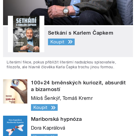
Setkání s Karlem Čapkem
Koupit
Literární fikce, pokus přiblížit literární nadsázkou spisovatele,
filozofa, ale hlavně člověka Karla Čapka trochu jinou formou.
100+24 brněnských kuriozit, absurdit
a bizarností
Miloš Šenkýř, Tomáš Kremr
Koupit
Mariborská hypnóza
Dora Kaprálová