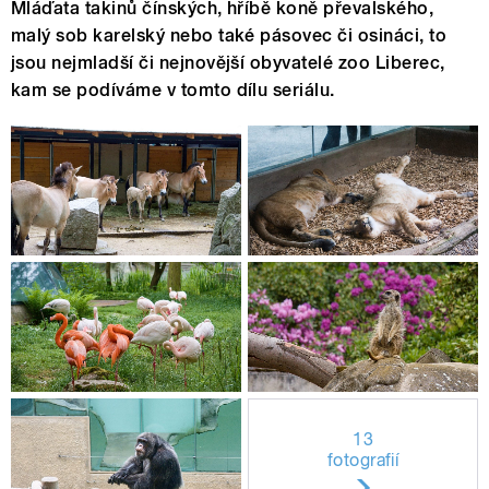
Mláďata takinů čínských, hříbě koně převalského,
malý sob karelský nebo také pásovec či osináci, to
jsou nejmladší či nejnovější obyvatelé zoo Liberec,
kam se podíváme v tomto dílu seriálu.
13
fotografií