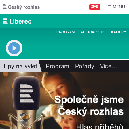
Přejít k hlavnímu obsahu
MENU
ŽIVĚ
PROGRAM
AUDIOARCHIV
KAMERY
Tipy na výlet
Program
Pořady
Více
…