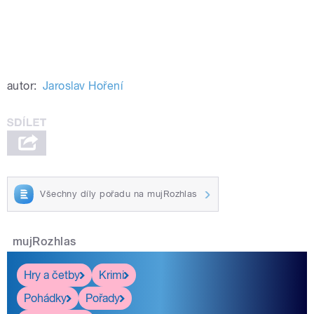
autor:
Jaroslav Hoření
Všechny díly pořadu na mujRozhlas
mujRozhlas
Hry a četby
Krimi
Pohádky
Pořady