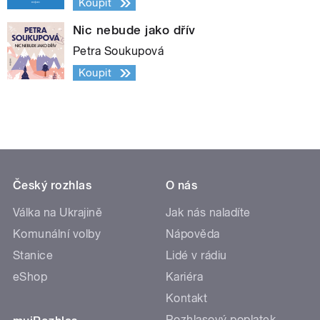
Koupit
Nic nebude jako dřív
Petra Soukupová
Koupit
Český rozhlas
O nás
Válka na Ukrajině
Jak nás naladíte
Komunální volby
Nápověda
Stanice
Lidé v rádiu
eShop
Kariéra
Kontakt
Rozhlasový poplatek