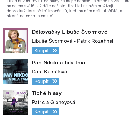
Lincolnův ostrov nikdo nikdy na mapě nenašel, a přece ho znají lidé
na celém světě. Už déle než sto třicet let na něm prožívají
dobrodružství s pěticí trosečníků, kteří na něm našli útočiště, a
hlavně nejedno tajemství.
Děkovačky Libuše Švormové
Libuše Švormová - Patrik Rozehnal
Koupit
Pan Nikdo a bílá tma
Dora Kaprálová
Koupit
Tiché hlasy
Patricia Gibneyová
Koupit