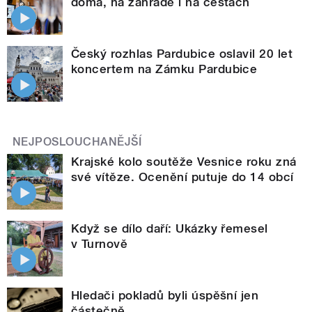
doma, na zahradě i na cestách
Český rozhlas Pardubice oslavil 20 let
koncertem na Zámku Pardubice
NEJPOSLOUCHANĚJŠÍ
Krajské kolo soutěže Vesnice roku zná
své vítěze. Ocenění putuje do 14 obcí
Když se dílo daří: Ukázky řemesel
v Turnově
Hledači pokladů byli úspěšní jen
částečně