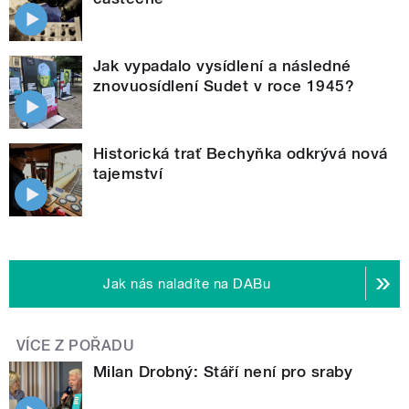
Jak vypadalo vysídlení a následné
znovuosídlení Sudet v roce 1945?
Historická trať Bechyňka odkrývá nová
tajemství
Jak nás naladíte na DABu
VÍCE Z POŘADU
Milan Drobný: Stáří není pro sraby