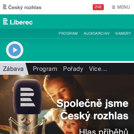
Přejít k hlavnímu obsahu
MENU
ŽIVĚ
PROGRAM
AUDIOARCHIV
KAMERY
Zábava
Program
Pořady
Více
…