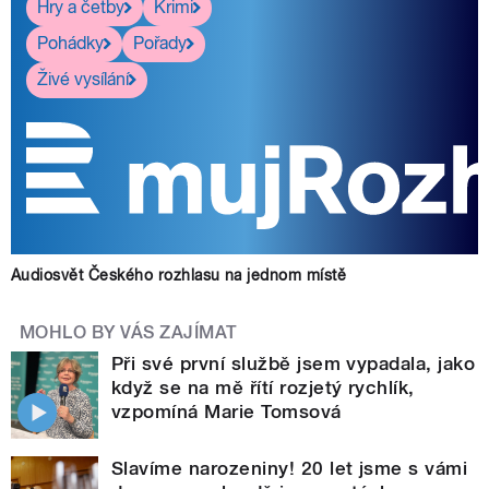
Hry a četby
Krimi
Pohádky
Pořady
Živé vysílání
Audiosvět Českého rozhlasu na jednom místě
MOHLO BY VÁS ZAJÍMAT
Při své první službě jsem vypadala, jako
když se na mě řítí rozjetý rychlík,
vzpomíná Marie Tomsová
Slavíme narozeniny! 20 let jsme s vámi