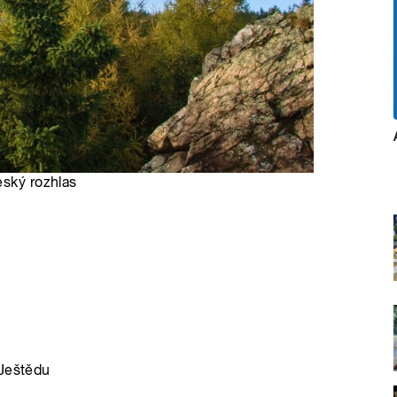
eský rozhlas
 Ještědu