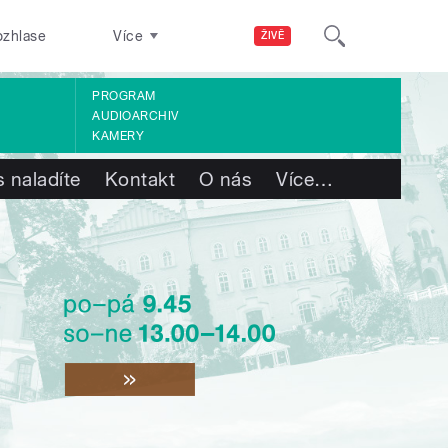
ozhlase
Více
ŽIVĚ
PROGRAM
AUDIOARCHIV
KAMERY
 naladíte
Kontakt
O nás
Více
…