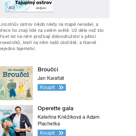
Lincolnův ostrov nikdo nikdy na mapě nenašel, a
přece ho znají lidé na celém světě. Už déle než sto
třicet let na něm prožívají dobrodružství s pěticí
trosečníků, kteří na něm našli útočiště, a hlavně
nejedno tajemství.
Broučci
Jan Karafiát
Koupit
Operette gala
Kateřina Kněžíková a Adam
Plachetka
Koupit