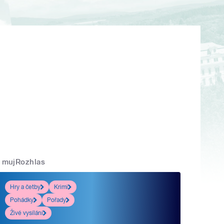
mujRozhlas
Hry a četby
Krimi
Pohádky
Pořady
Živé vysílání