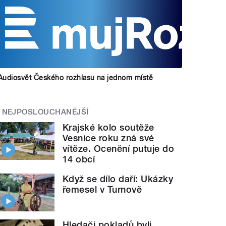
Audiosvět Českého rozhlasu na jednom místě
NEJPOSLOUCHANĚJŠÍ
Krajské kolo soutěže
Vesnice roku zná své
vítěze. Ocenění putuje do
14 obcí
Když se dílo daří: Ukázky
řemesel v Turnově
Hledači pokladů byli