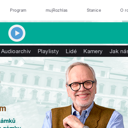
Program
mujRozhlas
Stanice
O r
Audioarchiv
Playlisty
Lidé
Kamery
Jak nás