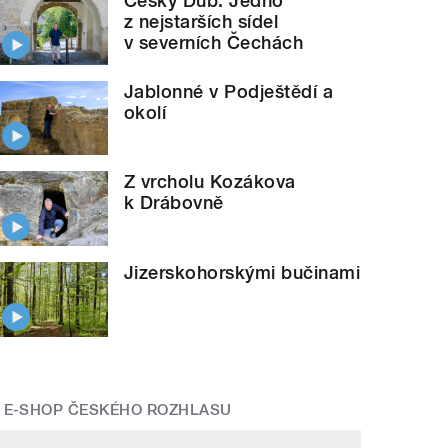
Český Dub: Jedno
z nejstarších sídel
v severních Čechách
Jablonné v Podještědí a
okolí
Z vrcholu Kozákova
k Drábovně
Jizerskohorskými bučinami
E-SHOP ČESKÉHO ROZHLASU