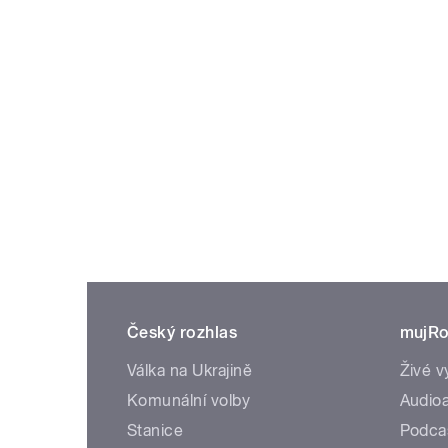
Český rozhlas
mujRo
Válka na Ukrajině
Živé v
Komunální volby
Audioa
Stanice
Podca