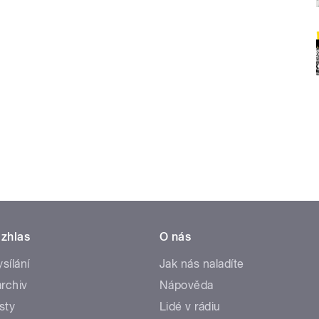
zhlas
O nás
ysílání
Jak nás naladíte
rchiv
Nápověda
sty
Lidé v rádiu