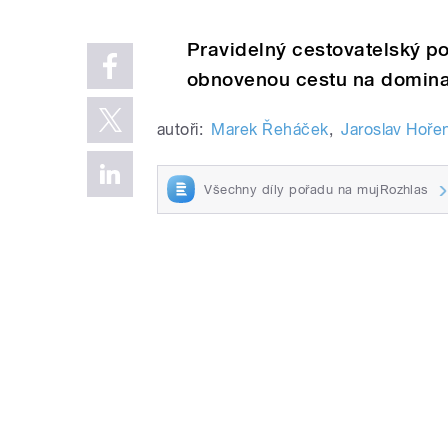
Pravidelný cestovatelský 
obnovenou cestu na dominan
autoři:
Marek Řeháček
,
Jaroslav Hořen
Všechny díly pořadu na mujRozhlas