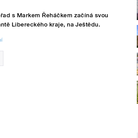
pořad s Markem Řeháčkem začíná svou
tě Libereckého kraje, na Ještědu.
í