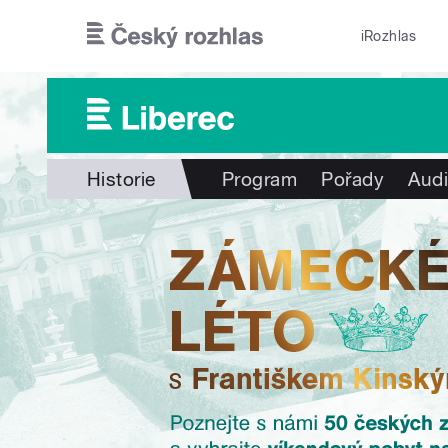
Přejít k hlavnímu obsahu
iRozhlas
Historie
Program
Pořady
Audi