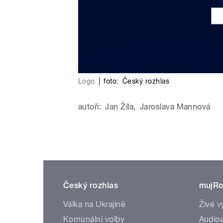
Logo
|
foto:
Český rozhlas
autoři:
Jan Žíla
,
Jaroslava Mannová
Český rozhlas
mujRo
Válka na Ukrajině
Živé v
Komunální volby
Audioa