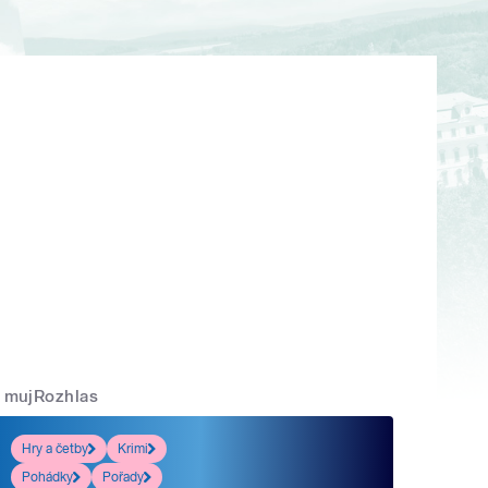
mujRozhlas
Hry a četby
Krimi
Pohádky
Pořady