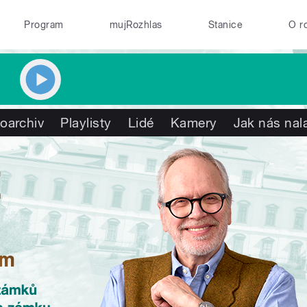
Program
mujRozhlas
Stanice
O r
oarchiv
Playlisty
Lidé
Kamery
Jak nás nal