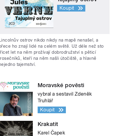
Koupit
Lincolnův ostrov nikdo nikdy na mapě nenašel, a
přece ho znají lidé na celém světě. Už déle než sto
třicet let na něm prožívají dobrodružství s pěticí
trosečníků, kteří na něm našli útočiště, a hlavně
nejedno tajemství.
Moravské pověsti
vybral a sestavil Zdeněk
Truhlář
Koupit
Krakatit
Karel Čapek