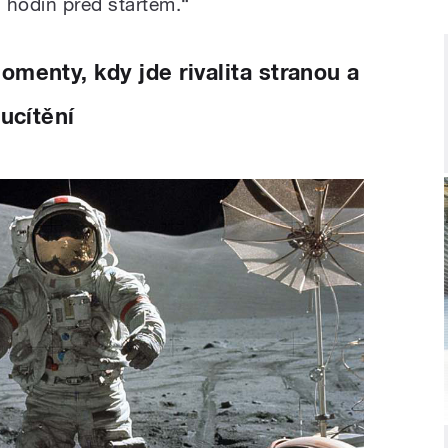
4 hodin před startem.“
menty, kdy jde rivalita stranou a
ucítění