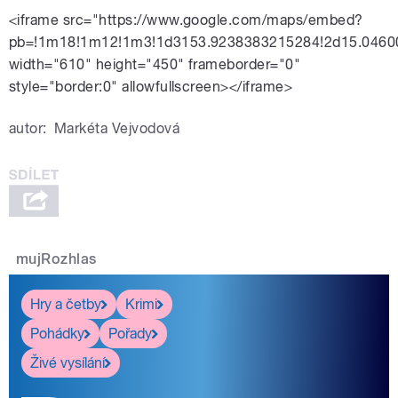
<iframe src="https://www.google.com/maps/embed?
pb=!1m18!1m12!1m3!1d3153.9238383215284!2d15.04600
width="610" height="450" frameborder="0"
style="border:0" allowfullscreen></iframe>
autor:
Markéta Vejvodová
mujRozhlas
Hry a četby
Krimi
Pohádky
Pořady
Živé vysílání