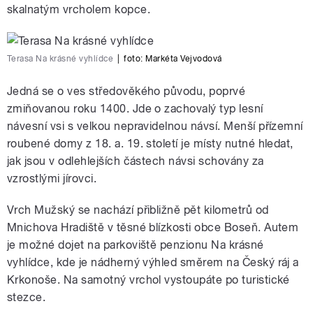
skalnatým vrcholem kopce.
Terasa Na krásné vyhlídce
|
foto:
Markéta Vejvodová
Jedná se o ves středověkého původu, poprvé
zmiňovanou roku 1400. Jde o zachovalý typ lesní
návesní vsi s velkou nepravidelnou návsí. Menší přízemní
roubené domy z 18. a. 19. století je místy nutné hledat,
jak jsou v odlehlejších částech návsi schovány za
vzrostlými jírovci.
Vrch Mužský se nachází přibližně pět kilometrů od
Mnichova Hradiště v těsné blízkosti obce Boseň. Autem
je možné dojet na parkoviště penzionu Na krásné
vyhlídce, kde je nádherný výhled směrem na Český ráj a
Krkonoše. Na samotný vrchol vystoupáte po turistické
stezce.