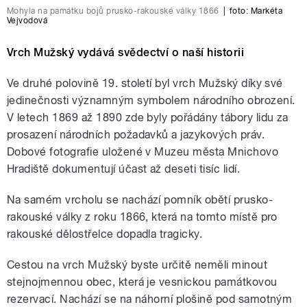
Mohyla na památku bojů prusko-rakouské války 1866
|
foto:
Markéta
Vejvodová
Vrch Mužský vydává svědectví o naší historii
Ve druhé polovině 19. století byl vrch Mužský díky své
jedinečnosti významným symbolem národního obrození.
V letech 1869 až 1890 zde byly pořádány tábory lidu za
prosazení národních požadavků a jazykových práv.
Dobové fotografie uložené v Muzeu města Mnichovo
Hradiště dokumentují účast až deseti tisíc lidí.
Na samém vrcholu se nachází pomník obětí prusko-
rakouské války z roku 1866, která na tomto místě pro
rakouské dělostřelce dopadla tragicky.
Cestou na vrch Mužský byste určitě neměli minout
stejnojmennou obec, která je vesnickou památkovou
rezervací. Nachází se na náhorní plošině pod samotným