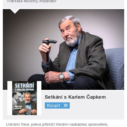
František Novotný, moderátor
Setkání s Karlem Čapkem
Koupit
Literární fikce, pokus přiblížit literární nadsázkou spisovatele,