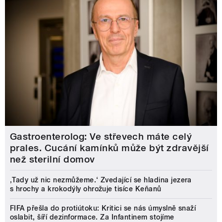
Gastroenterolog: Ve střevech máte celý
prales. Cucání kamínků může být zdravější
než sterilní domov
‚Tady už nic nezmůžeme.‘ Zvedající se hladina jezera
s hrochy a krokodýly ohrožuje tisíce Keňanů
FIFA přešla do protiútoku: Kritici se nás úmyslně snaží
oslabit, šíří dezinformace. Za Infantinem stojíme