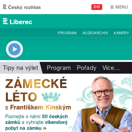
Přejít k hlavnímu obsahu
MENU
ŽIVĚ
PROGRAM
AUDIOARCHIV
KAMERY
Tipy na výlet
Program
Pořady
Více
…