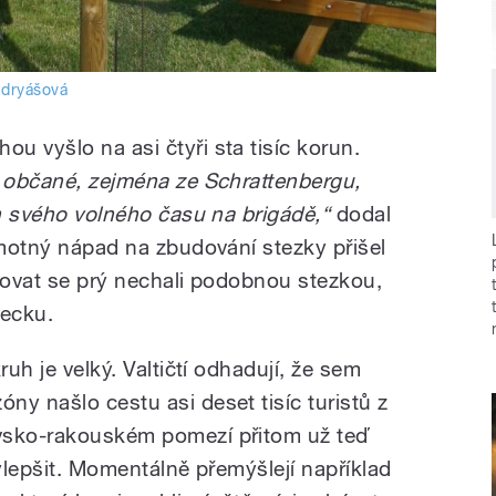
dryášová
u vyšlo na asi čtyři sta tisíc korun.
i občané, zejména ze Schrattenbergu,
in svého volného času na brigádě,“
dodal
amotný nápad na zbudování stezky přišel
irovat se prý nechali podobnou stezkou,
mecku.
ruh je velký. Valtičtí odhadují, že sem
y našlo cestu asi deset tisíc turistů z
vsko-rakouském pomezí přitom už teď
vylepšit. Momentálně přemýšlejí například