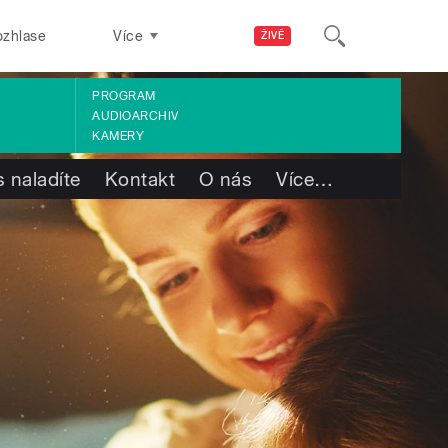
ozhlase
Více
ŽIVĚ
PROGRAM
AUDIOARCHIV
KAMERY
 naladíte
Kontakt
O nás
Více
…