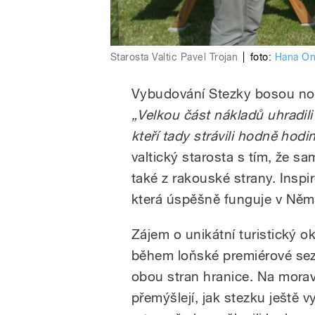
Starosta Valtic Pavel Trojan
|
foto:
Hana On
Vybudování Stezky bosou noho
„Velkou část nákladů uhradil
kteří tady strávili hodně hod
valtický starosta s tím, že s
také z rakouské strany. Insp
která úspěšně funguje v Ně
Zájem o unikátní turistický ok
během loňské premiérové sezón
obou stran hranice. Na mora
přemýšlejí, jak stezku ještě 