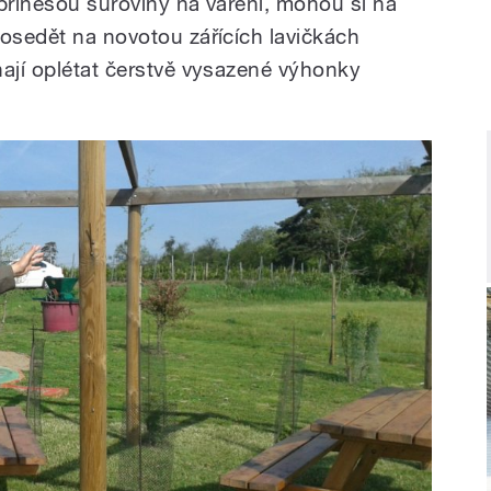
 přinesou suroviny na vaření, mohou si na
posedět na novotou zářících lavičkách
nají oplétat čerstvě vysazené výhonky