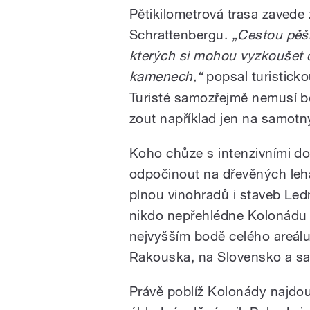
Pětikilometrová trasa zaved
Schrattenbergu.
„Cestou pěší
kterých si mohou vyzkoušet c
kamenech,“
popsal turisticko
Turisté samozřejmě nemusí b
zout například jen na samotn
Koho chůze s intenzivními do
odpočinout na dřevěných lehá
plnou vinohradů i staveb Ledn
nikdo nepřehlédne Kolonádu 
nejvyšším bodě celého areálu.
Rakouska, na Slovensko a sa
Právě poblíž Kolonády najdou t