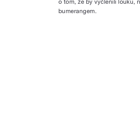
o tom, že by vyčlenili louku, 
bumerangem.