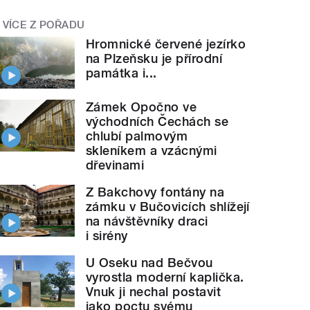
VÍCE Z POŘADU
Hromnické červené jezírko
na Plzeňsku je přírodní
památka i...
Zámek Opočno ve
východních Čechách se
chlubí palmovým
skleníkem a vzácnými
dřevinami
Z Bakchovy fontány na
zámku v Bučovicích shlížejí
na návštěvníky draci
i sirény
U Oseku nad Bečvou
vyrostla moderní kaplička.
Vnuk ji nechal postavit
jako poctu svému