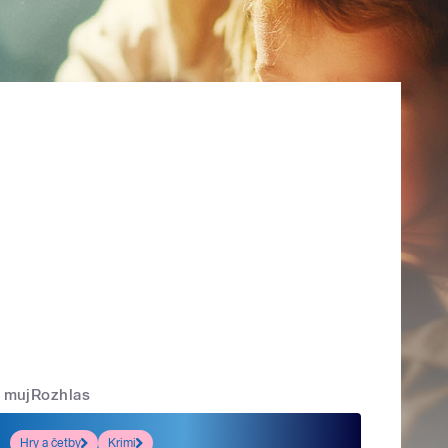
mujRozhlas
Hry a četby
Krimi