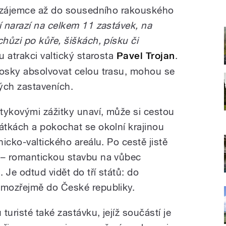
e zájemce až do sousedního rakouského
 narazí na celkem 11 zastávek, na
hůzi po kůře, šiškách, písku či
u atrakci valtický starosta
Pavel Trojan
.
osky absolvovat celou trasu, mohou se
ých zastaveních.
tykovými zážitky unaví, může si cestou
tkách a pokochat se okolní krajinou
icko-valtického areálu. Po cestě jistě
– romantickou stavbu na vůbec
 Je odtud vidět do tří států: do
mozřejmě do České republiky.
uristé také zastávku, jejíž součástí je