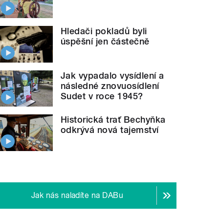
Hledači pokladů byli
úspěšní jen částečně
Jak vypadalo vysídlení a
následné znovuosídlení
Sudet v roce 1945?
Historická trať Bechyňka
odkrývá nová tajemství
Jak nás naladíte na DABu