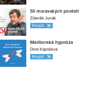
50 moravských pověstí
Zdeněk Junák
Koupit
Mariborská hypnóza
Dora Kaprálová
Koupit