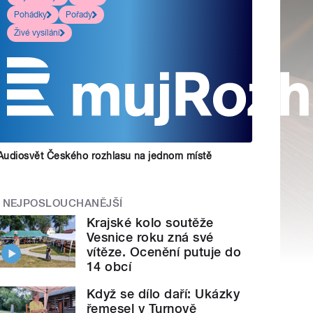
Pohádky
Pořady
Živé vysílání
Audiosvět Českého rozhlasu na jednom místě
NEJPOSLOUCHANĚJŠÍ
Krajské kolo soutěže
Vesnice roku zná své
vítěze. Ocenění putuje do
14 obcí
Když se dílo daří: Ukázky
řemesel v Turnově