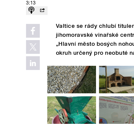
3:13
Valtice se rády chlubí titu
jihomoravské vinařské centr
„Hlavní město bosých nohou“.
okruh určený pro neobuté n