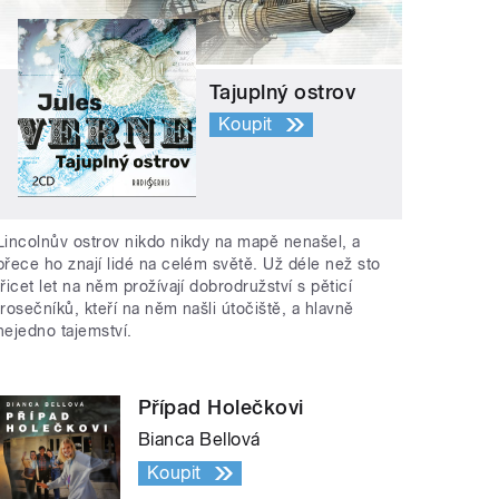
Tajuplný ostrov
Koupit
Lincolnův ostrov nikdo nikdy na mapě nenašel, a
přece ho znají lidé na celém světě. Už déle než sto
třicet let na něm prožívají dobrodružství s pěticí
trosečníků, kteří na něm našli útočiště, a hlavně
nejedno tajemství.
Případ Holečkovi
Bianca Bellová
Koupit