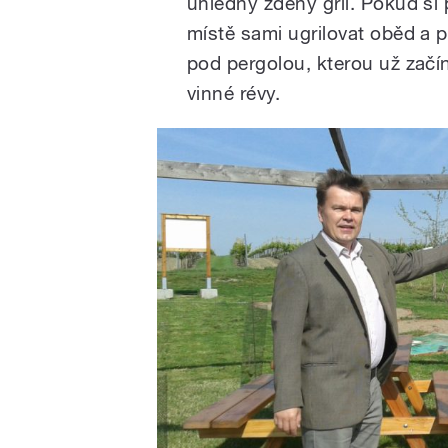
úhledný zděný gril. Pokud si
místě sami ugrilovat oběd a 
pod pergolou, kterou už začí
vinné révy.