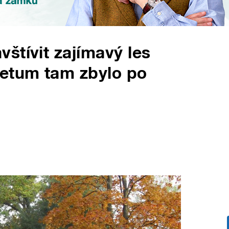
štívit zajímavý les
retum tam zbylo po