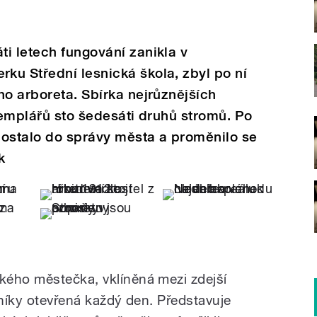
i letech fungování zanikla v
ku Střední lesnická škola, zbyl po ní
ho arboreta. Sbírka nejrůznějších
exemplářů sto šedesáti druhů stromů. Po
dostalo do správy města a proměnilo se
k
kého městečka, vklíněná mezi zdejší
vníky otevřená každý den. Představuje