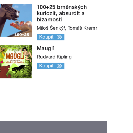
100+25 brněnských
kuriozit, absurdit a
bizarností
Miloš Šenkýř, Tomáš Kremr
Koupit
Mauglí
Rudyard Kipling
Koupit