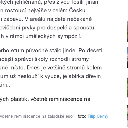
ých jehličnanů, přes živou fosílii jinan
an rostoucí nejvýše v celém Česku.
i zábavu. V areálu najdete nečekaně
ě, cvičební prvky pro dospělé a spoustu
ch v rámci uměleckých sympózií.
arboretum původně stálo jinde. Po deseti
dejší správci školy rozhodli stromy
sné místo. Dnes je většině stromů kolem
tum už neslouží k výuce, je sbírka dřevin
ána.
, včetně reminiscence na žaludské eso
|
foto:
Filip Černý