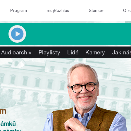
Program
mujRozhlas
Stanice
O r
Audioarchiv
Playlisty
Lidé
Kamery
Jak nás