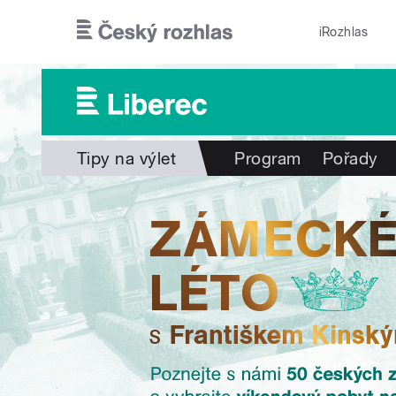
Přejít k hlavnímu obsahu
iRozhlas
Tipy na výlet
Program
Pořady