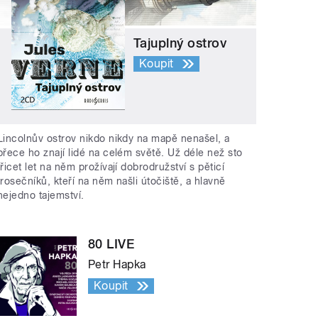
Tajuplný ostrov
Koupit
Lincolnův ostrov nikdo nikdy na mapě nenašel, a
přece ho znají lidé na celém světě. Už déle než sto
třicet let na něm prožívají dobrodružství s pěticí
trosečníků, kteří na něm našli útočiště, a hlavně
nejedno tajemství.
80 LIVE
Petr Hapka
Koupit