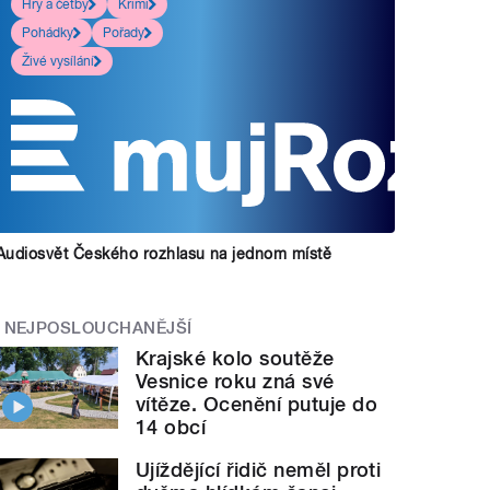
Hry a četby
Krimi
Pohádky
Pořady
Živé vysílání
Audiosvět Českého rozhlasu na jednom místě
NEJPOSLOUCHANĚJŠÍ
Krajské kolo soutěže
Vesnice roku zná své
vítěze. Ocenění putuje do
14 obcí
Ujíždějící řidič neměl proti