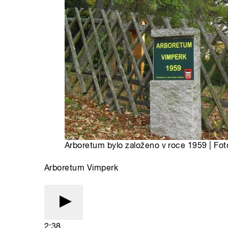
Arboretum bylo založeno v roce 1959 | Fot
Arboretum Vimperk
2:38