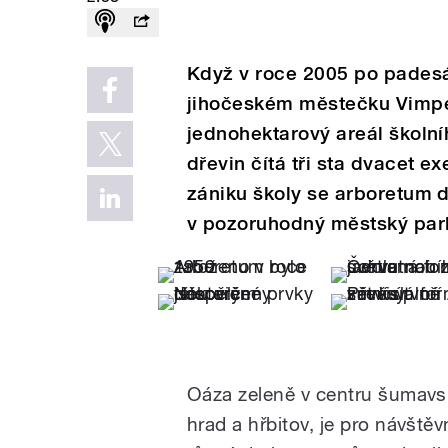
Když v roce 2005 po padesát
jihočeském městečku Vimper
jednohektarový areál školní
dřevin čítá tři sta dvacet 
zániku školy se arboretum 
v pozoruhodný městský par
Oáza zeleně v centru šumavs
hrad a hřbitov, je pro návště