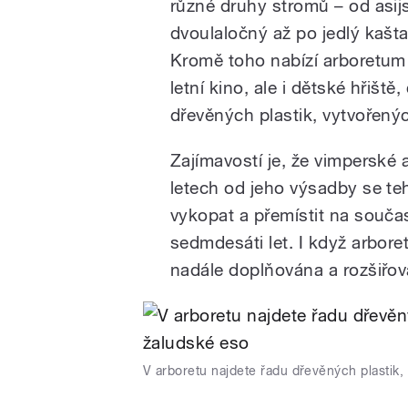
různé druhy stromů – od asijsk
dvoulaločný až po jedlý kašt
Kromě toho nabízí arboretum 
letní kino, ale i dětské hřišt
dřevěných plastik, vytvořený
Zajímavostí je, že vimperské 
letech od jeho výsadby se teh
vykopat a přemístit na souča
sedmdesáti let. I když arbore
nadále doplňována a rozšiřov
V arboretu najdete řadu dřevěných plastik