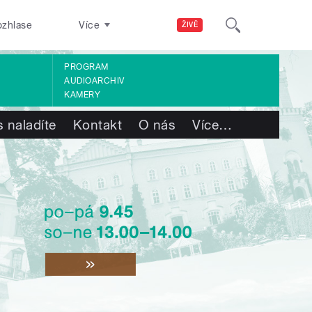
ozhlase
Více
ŽIVĚ
PROGRAM
AUDIOARCHIV
KAMERY
 naladíte
Kontakt
O nás
Více
…