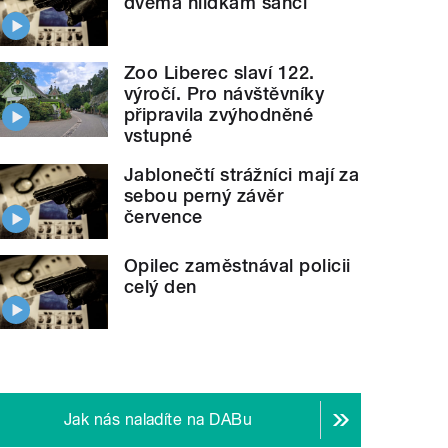
dvěma hlídkám šanci
Zoo Liberec slaví 122.
výročí. Pro návštěvníky
připravila zvýhodněné
vstupné
Jablonečtí strážníci mají za
sebou perný závěr
července
Opilec zaměstnával policii
celý den
Jak nás naladíte na DABu