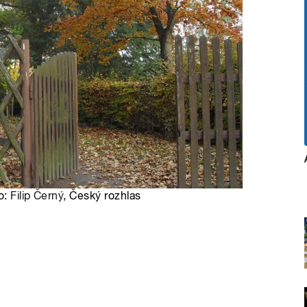
o:
Filip Černý
, Český rozhlas