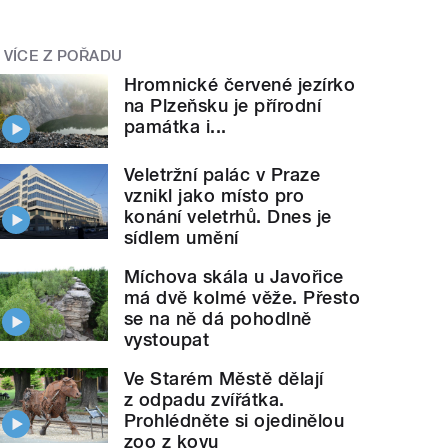
VÍCE Z POŘADU
Hromnické červené jezírko
na Plzeňsku je přírodní
památka i...
Veletržní palác v Praze
vznikl jako místo pro
konání veletrhů. Dnes je
sídlem umění
Míchova skála u Javořice
má dvě kolmé věže. Přesto
se na ně dá pohodlně
vystoupat
Ve Starém Městě dělají
z odpadu zvířátka.
Prohlédněte si ojedinělou
zoo z kovu