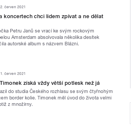
2. červen 2021
a koncertech chci lidem zpívat a ne dělat
čka Petru Janů se vrací ke svým rockovým
elou Amsterdam absolvovala několika desítek
čila autorské album s názvem Blázni.
1. červen 2021
 Timonek získá vždy větší potlesk než já
razil do studia Českého rozhlasu se svým čtyřnohým
ncem border kolie. Timonek měl úvod do života velmi
otiž z množírny.