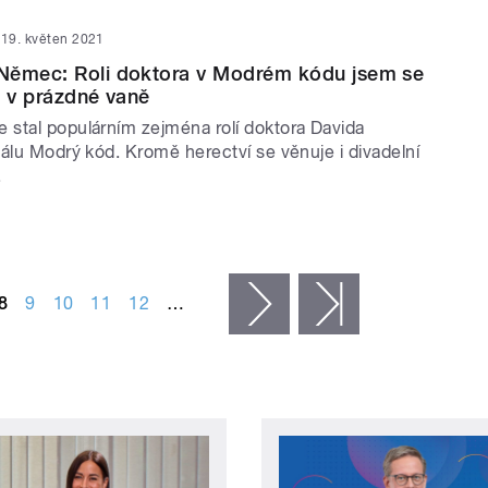
19. květen 2021
Němec: Roli doktora v Modrém kódu jsem se
h v prázdné vaně
stal populárním zejména rolí doktora Davida
álu Modrý kód. Kromě herectví se věnuje i divadelní
.
8
9
10
11
12
…
následující ›
poslední »