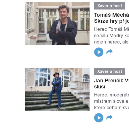
Xaver a host
Tomáš Měcháč
Skrze hry přij
Herec Tomáš Mě
seriálu Modrý kó
nejen herec, al
Xaver a host
Jan Přeučil: V
sluší
Herec, moderátor
mistrem slova a
které během své