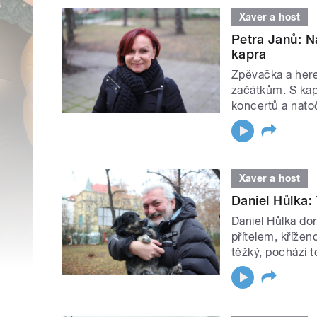
Xaver a host
Petra Janů: N
kapra
Zpěvačka a here
začátkům. S kap
koncertů a nato
Xaver a host
Daniel Hůlka:
Daniel Hůlka do
přítelem, kříže
těžký, pochází t