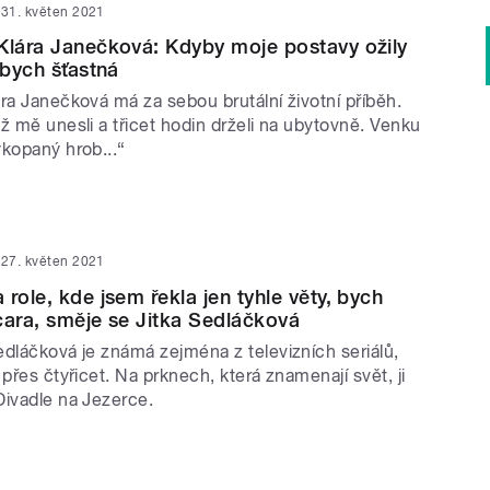
31. květen 2021
Klára Janečková: Kdyby moje postavy ožily
 bych šťastná
ra Janečková má za sebou brutální životní příběh.
ž mě unesli a třicet hodin drželi na ubytovně. Venku
ykopaný hrob...“
27. květen 2021
role, kde jsem řekla jen tyhle věty, bych
cara, směje se Jitka Sedláčková
edláčková je známá zejména z televizních seriálů,
 přes čtyřicet. Na prknech, která znamenají svět, ji
Divadle na Jezerce.