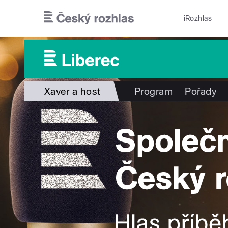
Přejít k hlavnímu obsahu
iRozhlas
Xaver a host
Program
Pořady