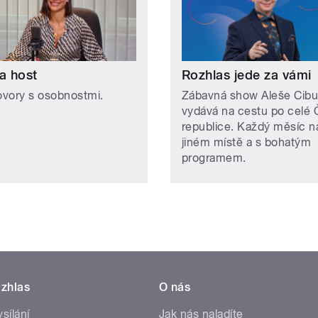
a host
Rozhlas jede za vámi
vory s osobnostmi.
Zábavná show Aleše Cibu
vydává na cestu po celé
republice. Každý měsíc n
jiném místě a s bohatým
programem.
zhlas
O nás
ysílání
Jak nás naladíte