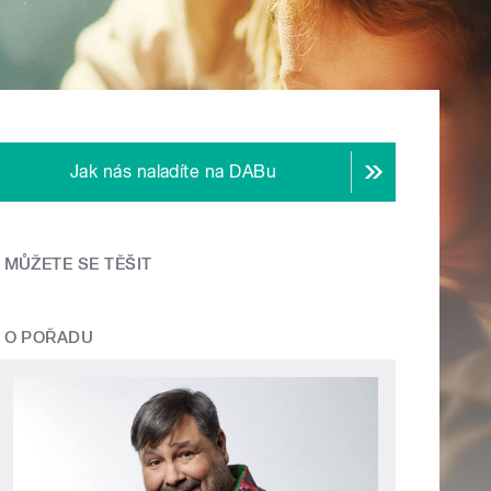
Jak nás naladíte na DABu
MŮŽETE SE TĚŠIT
O POŘADU