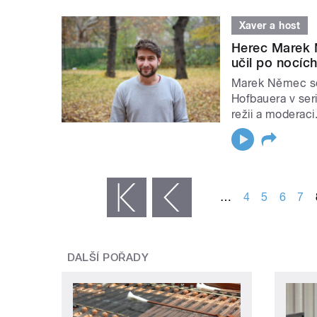
Xaver a host
Herec Marek 
učil po nocíc
Marek Němec se 
Hofbauera v seri
režii a moderaci
STRÁNKY
…
4
5
6
7
« první
‹ předchozí
DALŠÍ POŘADY