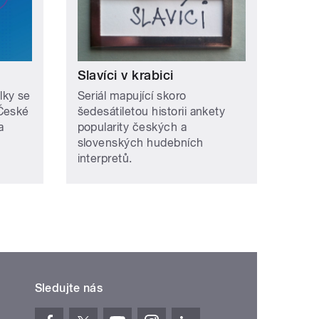
Slavíci v krabici
lky se
Seriál mapující skoro
 České
šedesátiletou historii ankety
a
popularity českých a
slovenských hudebních
interpretů.
Sledujte nás