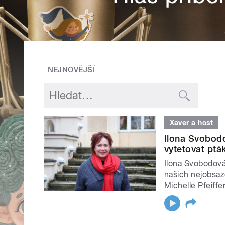
NEJNOVĚJŠÍ
Xaver a host
Ilona Svobodo
vytetovat pták
Ilona Svobodová 
našich nejobsaz
Michelle Pfeiff