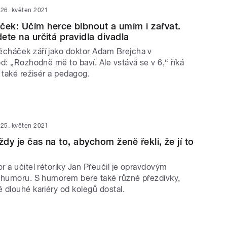
26. květen 2021
ek: Učím herce blbnout a umím i zařvat.
dete na určitá pravidla divadla
cháček září jako doktor Adam Brejcha v
d: „Rozhodně mě to baví. Ale vstává se v 6,“ říká
e také režisér a pedagog.
25. květen 2021
ždy je čas na to, abychom ženě řekli, že jí to
 a učitel rétoriky Jan Přeučil je opravdovým
 humoru. S humorem bere také různé přezdívky,
 dlouhé kariéry od kolegů dostal.