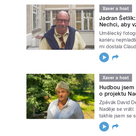
Xaver a host
Jadran Šetlík
Nechci, aby v
Umělecký fotogra
kariéru nejmlad
mi dostala Claud
Xaver a host
Hudbou jsem c
o projektu Na
Zpěvák David Dey
Naděje se vrátí:
takhle jsem se s