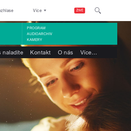
ozhlase
Více
ŽIVĚ
PROGRAM
AUDIOARCHIV
KAMERY
 naladíte
Kontakt
O nás
Více
…