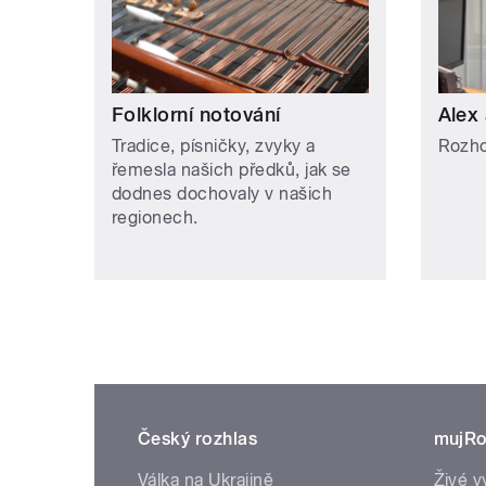
Folklorní notování
Alex 
Tradice, písničky, zvyky a
Rozho
řemesla našich předků, jak se
dodnes dochovaly v našich
regionech.
Český rozhlas
mujRo
Válka na Ukrajině
Živé v