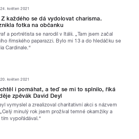
24. květen 2021
: Z každého se dá vydolovat charisma.
znikla fotka na občanku
f a portrétista se narodil v Itálii. „Tam jsem začal
šího římského paparazzi. Bylo mi 13 a do hledáčku se
ia Cardinale.“
20. květen 2021
htěl i pomáhat, a teď se mi to splnilo, říká
děje zpěvák David Deyl
l vymyslel a zrealizoval charitativní akci s názvem
 „Celý minulý rok jsem prožíval temné okamžiky a
 tím vypořádával.“