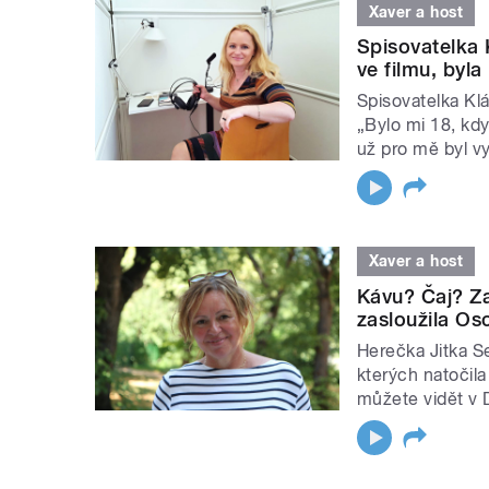
Xaver a host
Spisovatelka 
ve filmu, byla
Spisovatelka Klá
„Bylo mi 18, kdy
už pro mě byl v
Xaver a host
Kávu? Čaj? Za 
zasloužila Os
Herečka Jitka S
kterých natočila
můžete vidět v 