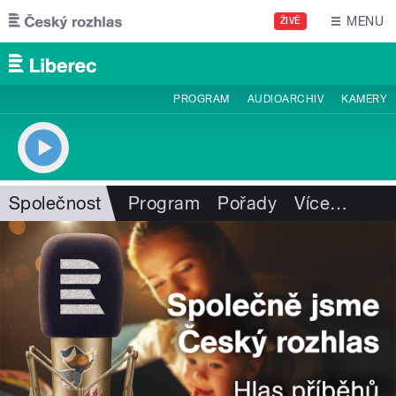
Přejít k hlavnímu obsahu
MENU
ŽIVĚ
PROGRAM
AUDIOARCHIV
KAMERY
Společnost
Program
Pořady
Více
…