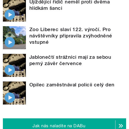
Ujíždějící řidič neměl proti dvěma
hlídkám šanci
Zoo Liberec slaví 122. výročí. Pro
návštěvníky připravila zvýhodněné
vstupné
Jablonečtí strážníci mají za sebou
perný závěr července
Opilec zaměstnával policii celý den
Jak nás naladíte na DABu