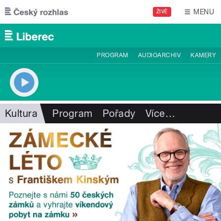
Přejít k hlavnímu obsahu
MENU
ŽIVĚ
PROGRAM
AUDIOARCHIV
KAMERY
Kultura
Program
Pořady
Více
…