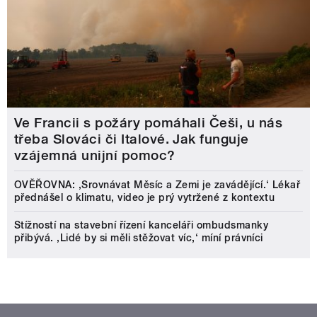
Ve Francii s požáry pomáhali Češi, u nás
třeba Slováci či Italové. Jak funguje
vzájemná unijní pomoc?
OVĚŘOVNA: ‚Srovnávat Měsíc a Zemi je zavádějící.‘ Lékař
přednášel o klimatu, video je prý vytržené z kontextu
Stížností na stavební řízení kanceláři ombudsmanky
přibývá. ‚Lidé by si měli stěžovat víc,‘ míní právníci