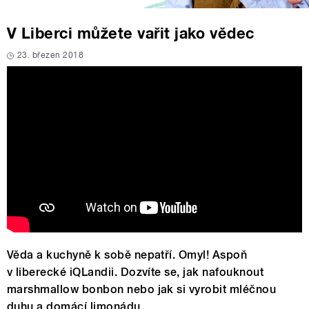
V Liberci můžete vařit jako vědec
23. březen 2018
Věda a kuchyně k sobě nepatří. Omyl! Aspoň
v liberecké iQLandii. Dozvíte se, jak nafouknout
marshmallow bonbon nebo jak si vyrobit mléčnou
duhu a domácí limonádu.