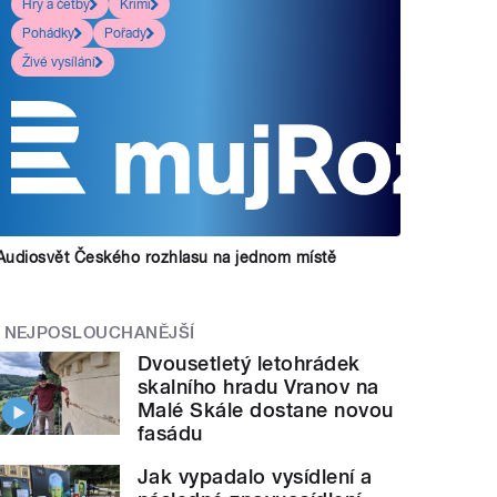
Hry a četby
Krimi
Pohádky
Pořady
Živé vysílání
Audiosvět Českého rozhlasu na jednom místě
NEJPOSLOUCHANĚJŠÍ
Dvousetletý letohrádek
skalního hradu Vranov na
Malé Skále dostane novou
fasádu
Jak vypadalo vysídlení a