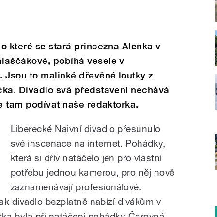
o které se stará princezna Alenka v
laščákové, pobíhá vesele v
 Jsou to malinké dřevěné loutky z
čka. Divadlo svá představení nechává
se tam podívat naše redaktorka.
Liberecké Naivní divadlo přesunulo
své inscenace na internet. Pohádky,
která si dřív natáčelo jen pro vlastní
potřebu jednou kamerou, pro něj nově
zaznamenávají profesionálové.
ak divadlo bezplatně nabízí divákům v
érka byla při natáčení pohádky Čarovná