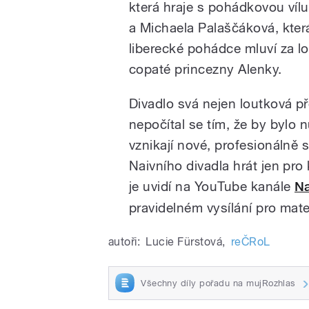
která hraje s pohádkovou vílu
a Michaela Palaščáková, kter
liberecké pohádce mluví za l
copaté princezny Alenky.
Divadlo svá nejen loutková př
nepočítal se tím, že by bylo 
vznikají nové, profesionálně 
Naivního divadla hrát jen pro 
je uvidí na YouTube kanále
Na
pravidelném vysílání pro mate
autoři:
Lucie Fürstová
,
reČRoL
Všechny díly pořadu na mujRozhlas