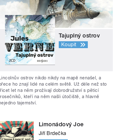
Tajuplný ostrov
Koupit
Lincolnův ostrov nikdo nikdy na mapě nenašel, a
přece ho znají lidé na celém světě. Už déle než sto
třicet let na něm prožívají dobrodružství s pěticí
trosečníků, kteří na něm našli útočiště, a hlavně
nejedno tajemství.
Limonádový Joe
Jiří Brdečka