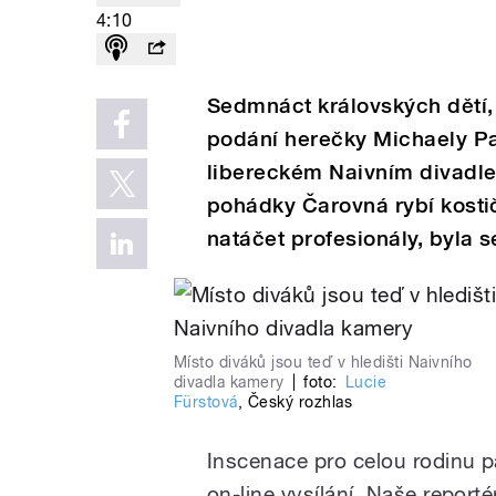
4:10
Sedmnáct královských dětí, 
podání herečky Michaely Pa
libereckém Naivním divadle.
pohádky Čarovná rybí kosti
natáčet profesionály, byla 
Místo diváků jsou teď v hledišti Naivního
divadla kamery
|
foto:
Lucie
Fürstová
,
Český rozhlas
Inscenace pro celou rodinu p
on-line vysílání. Naše report