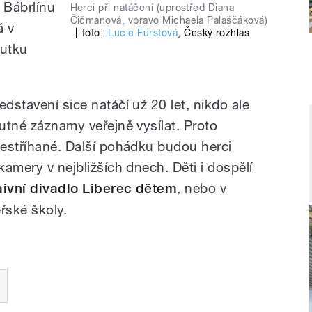
 Bábrlínu
Herci při natáčení (uprostřed Diana
Čičmanová, vpravo Michaela Palaščáková)
á v
|
foto:
Lucie Fürstová
,
Český rozhlas
outku
edstavení sice natáčí už 20 let, nikdo ale
nutné záznamy veřejně vysílat. Proto
sestříhané. Další pohádku budou herci
kamery v nejbližších dnech. Děti i dospělí
ivní divadlo Liberec dětem
, nebo v
řské školy.