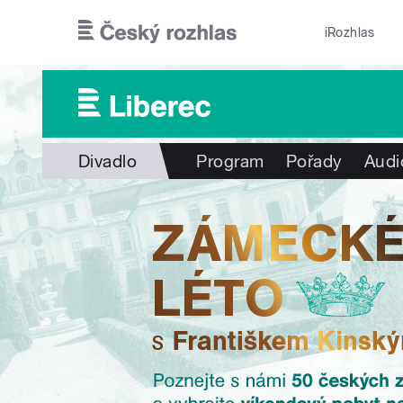
Přejít k hlavnímu obsahu
iRozhlas
Divadlo
Program
Pořady
Audi