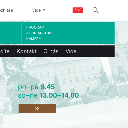
ozhlase
Více
ŽIVĚ
PROGRAM
AUDIOARCHIV
KAMERY
díte
Kontakt
O nás
Více
…