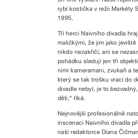
rybí kostička v režii Markéty
1995.
Tři herci Naivního divadla hr
maličkými, že jim jako jeviště 
nikdo nezakřičí, ani se neza
pohádku sledují jen tři objek
nimi kameramani, zvukaři a te
který se tak trošku vrací do 
divadle nebyl, je to bezvadný
děti,“ říká.
Nejnovější profesionálně na
inscenaci Naivního divadla př
naší redaktorce Diana Čičma