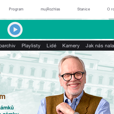
Program
mujRozhlas
Stanice
O r
oarchiv
Playlisty
Lidé
Kamery
Jak nás nala