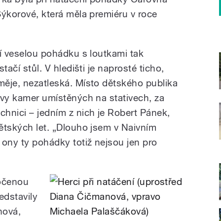
 Sýkorové, která měla premiéru v roce
ají veselou pohádku s loutkami tak
stačí stůl. V hledišti je naprosté ticho,
směje, nezatleská. Místo dětského publika
tivy kamer umístěných na stativech, za
chnici – jedním z nich je Robert Pánek,
dětských let. „Dlouho jsem v Naivním
, ony ty pohádky totiž nejsou jen pro
točenou
edstavily
nová,