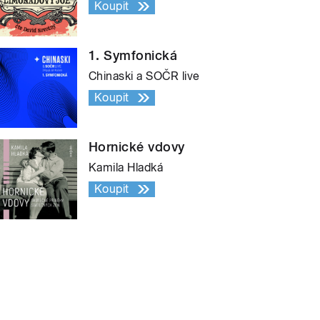
Koupit
1. Symfonická
Chinaski a SOČR live
Koupit
Hornické vdovy
Kamila Hladká
Koupit