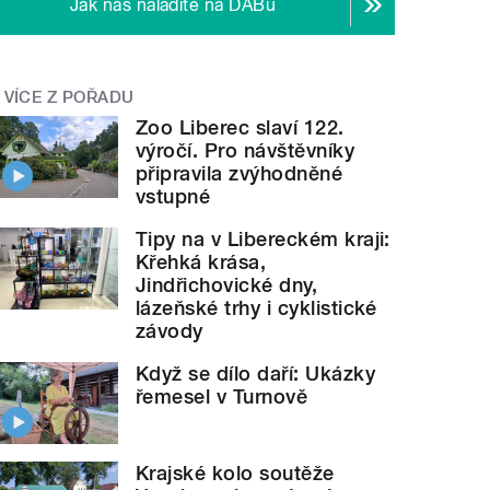
Jak nás naladíte na DABu
VÍCE Z POŘADU
Zoo Liberec slaví 122.
výročí. Pro návštěvníky
připravila zvýhodněné
vstupné
Tipy na v Libereckém kraji:
Křehká krása,
Jindřichovické dny,
lázeňské trhy i cyklistické
závody
Když se dílo daří: Ukázky
řemesel v Turnově
Krajské kolo soutěže