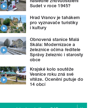
následné znovuosídlení
Sudet v roce 1945?
Hrad Vranov je tahákem
pro vyznavače turistiky
i kultury
Obnovená stanice Malá
Skála: Modernizace a
železnice očima ředitele
Správy železnic i starosty
obce
Krajské kolo soutěže
Vesnice roku zná své
vítěze. Ocenění putuje do
14 obcí