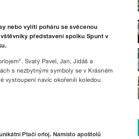
sy nebo vylití poháru se svěcenou
návštěvníky představení spolku Spunt v
ku.
orlojem“. Svatý Pavel, Jan, Jidáš a
tnách s nezbytnými symboly se v Krásném
vé vystoupení navíc okořenili koledou
nikátní Ptačí orloj. Namísto apoštolů