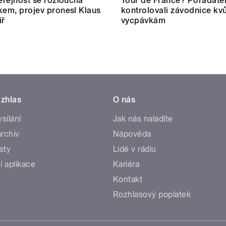
eřejnost se rozloučila
Tour de France? Pořadate
kem, projev pronesl Klaus
kontrolovali závodnice kvů
íř
vycpávkám
zhlas
O nás
ysílání
Jak nás naladíte
rchiv
Nápověda
sty
Lidé v rádiu
í aplikace
Kariéra
Kontakt
Rozhlasový poplatek