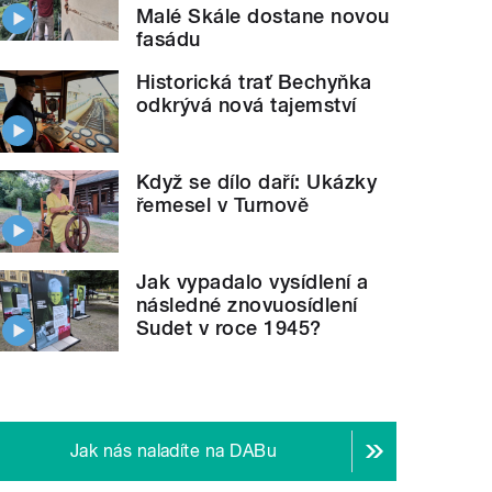
Malé Skále dostane novou
fasádu
Historická trať Bechyňka
odkrývá nová tajemství
Když se dílo daří: Ukázky
řemesel v Turnově
Jak vypadalo vysídlení a
následné znovuosídlení
Sudet v roce 1945?
Jak nás naladíte na DABu