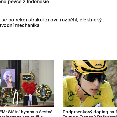
ené pěvce z Indonésie
 se po rekonstrukci znova rozběhl, elektrický
ůvodní mechanika
M: Státní hymna a čestné
Podprsenkový doping na 