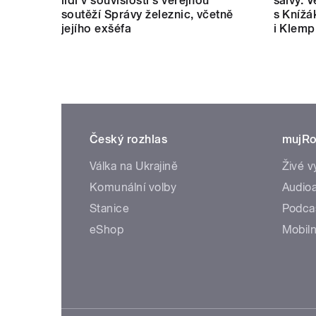
lidí v souvislosti s veřejnou
salvy. V
soutěží Správy železnic, včetně
s Knížá
jejího exšéfa
i Klemp
Český rozhlas
mujRo
Válka na Ukrajině
Živé v
Komunální volby
Audioa
Stanice
Podca
eShop
Mobiln