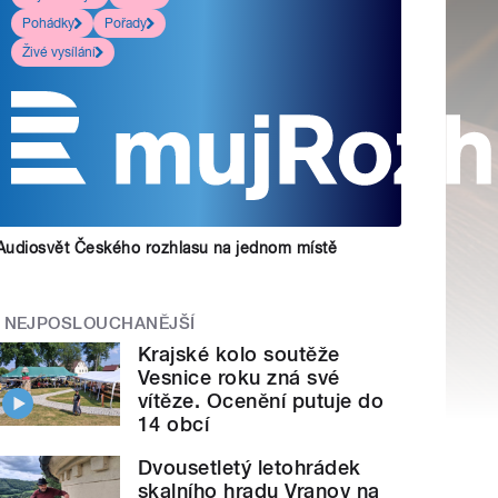
Pohádky
Pořady
Živé vysílání
Audiosvět Českého rozhlasu na jednom místě
NEJPOSLOUCHANĚJŠÍ
Krajské kolo soutěže
Vesnice roku zná své
vítěze. Ocenění putuje do
14 obcí
Dvousetletý letohrádek
skalního hradu Vranov na