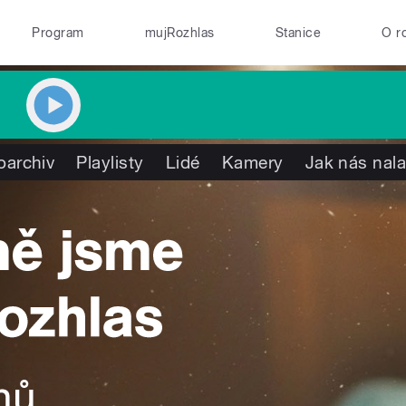
Program
mujRozhlas
Stanice
O r
oarchiv
Playlisty
Lidé
Kamery
Jak nás nala