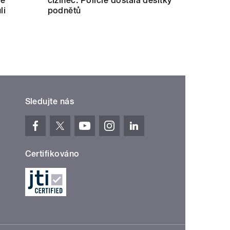
lé
cizinec. Policie dostala desítky
li
podnětů
Sledujte nás
Certifikováno