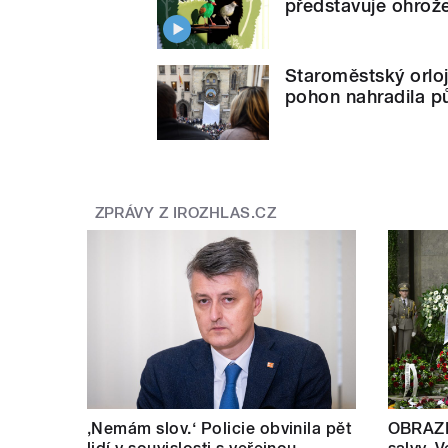
představuje ohrož
Staroměstský orloj
pohon nahradila p
ZPRÁVY Z IROZHLAS.CZ
‚Nemám slov.‘ Policie obvinila pět
OBRAZE