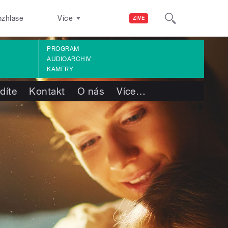
ozhlase
Více
ŽIVĚ
PROGRAM
AUDIOARCHIV
KAMERY
díte
Kontakt
O nás
Více
…