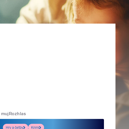
mujRozhlas
Hry a četby
Krimi