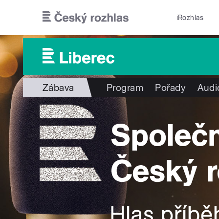
Přejít k hlavnímu obsahu
iRozhlas
Zábava
Program
Pořady
Audi