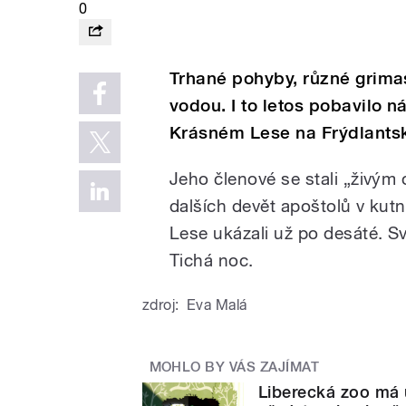
0
Trhané pohyby, různé grima
vodou. I to letos pobavilo 
Krásném Lese na Frýdlants
Jeho členové se stali „živým 
dalších devět apoštolů v ku
Lese ukázali už po desáté. S
Tichá noc.
zdroj:
Eva Malá
MOHLO BY VÁS ZAJÍMAT
Liberecká zoo má u