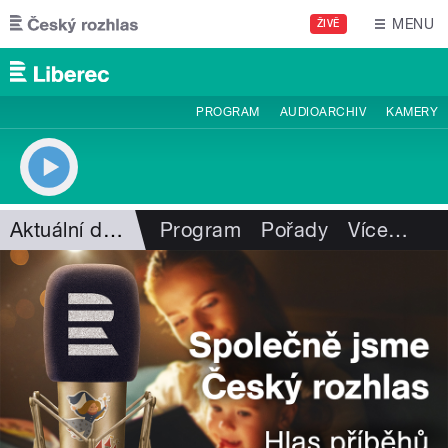
Přejít k hlavnímu obsahu
MENU
ŽIVĚ
PROGRAM
AUDIOARCHIV
KAMERY
Aktuální dění
Program
Pořady
Více
…