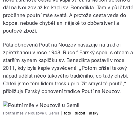
dál na Nouzov až ke kapli sv. Benedikta. Tam v půl čtvrté
proběhne poutní mše svatá. A protože cesta vede do
kopce, nebude chybět ani nějaké to občerstvení a
pouťové zboží.
Pátá obnovená Pouť na Nouzov navazuje na tradici
zpřetrhanou v roce 1948. Rudolf Farský spolu s otcem a
starším synem kapličku sv. Benedikta postavil v roce
2011, kdy byla kaple vysvěcená. „Potom přišel takový
nápad udělat něco takového tradičního, co tady chybí.
Chtěli jsme těm lidem trošku přiblížit smysl té poutě,“
přibližuje Farský obnovení tradice Poutí na Nouzov.
Poutní mše v Nouzově u Semil
|
foto: Rudolf Farský