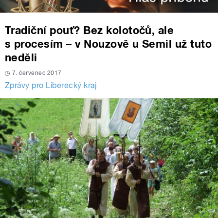
Tradiční pouť? Bez kolotočů, ale
s procesím – v Nouzově u Semil už tuto
neděli
7. červenec 2017
Zprávy pro Liberecký kraj