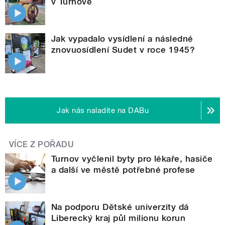
v Turnově
Jak vypadalo vysídlení a následné
znovuosídlení Sudet v roce 1945?
Jak nás naladíte na DABu
VÍCE Z POŘADU
Turnov vyčlenil byty pro lékaře, hasiče
a další ve městě potřebné profese
Na podporu Dětské univerzity dá
Liberecký kraj půl milionu korun