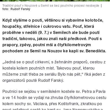
Tradiční pouť v Nouzově u Semil se bez poutního procesí neobejde
|
foto:
Rudolf Farský
Když slyšíme o pouti, většinou si vybavíme kolotoče,
houpačky, střelnice i cukrovou vatu. Pouť, která
proběhne v neděli (9. 7.) v Semilech ale bude poutí
tradiční, takovou, jakou znali naši předkové. Poutí s
prapory, zpěvy, poutní mší a čtyřkilometrovým
pochodem ze Semil na Nouzov ke kapli sv. Benedikta.
„Jedná se o pouť církevní, s žehnáním praporů, cestou z
kostela kolem poutních míst. Takovou pouť, kterou
můžeme znát třeba ze seriálu Bylo nás pět,“ říká jeden z
organizátorů poutě Rudolf Farský.
Poutníci se sejdou v semilském kostele sv. Petra a Pavla
a ve 14 hodin se vydají na zhruba čtyřkilometrovou cestu
kolem sochy sv. Václava, přes Koštofrank, zkratkou po
nové asfaltové cestě ke kapli sv. Jana Nepomuckého a