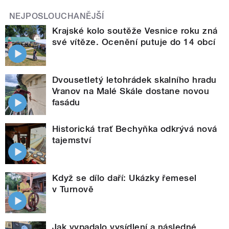
NEJPOSLOUCHANĚJŠÍ
Krajské kolo soutěže Vesnice roku zná
své vítěze. Ocenění putuje do 14 obcí
Dvousetletý letohrádek skalního hradu
Vranov na Malé Skále dostane novou
fasádu
Historická trať Bechyňka odkrývá nová
tajemství
Když se dílo daří: Ukázky řemesel
v Turnově
Jak vypadalo vysídlení a následné