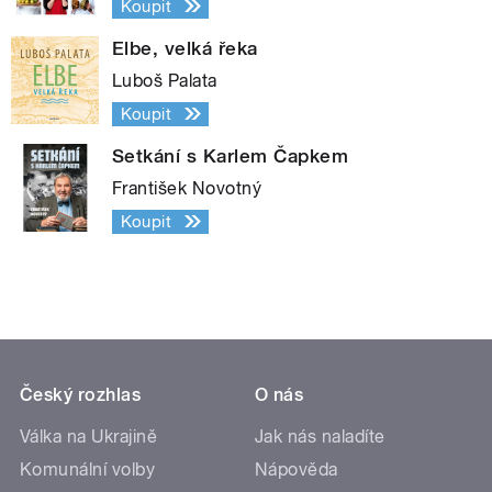
Koupit
Elbe, velká řeka
Luboš Palata
Koupit
Setkání s Karlem Čapkem
František Novotný
Koupit
Český rozhlas
O nás
Válka na Ukrajině
Jak nás naladíte
Komunální volby
Nápověda