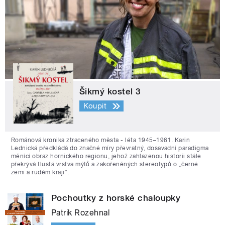
Šikmý kostel 3
Koupit
Románová kronika ztraceného města - léta 1945–1961. Karin
Lednická předkládá do značné míry převratný, dosavadní paradigma
měnící obraz hornického regionu, jehož zahlazenou historii stále
překrývá tlustá vrstva mýtů a zakořeněných stereotypů o „černé
zemi a rudém kraji“.
Pochoutky z horské chaloupky
Patrik Rozehnal