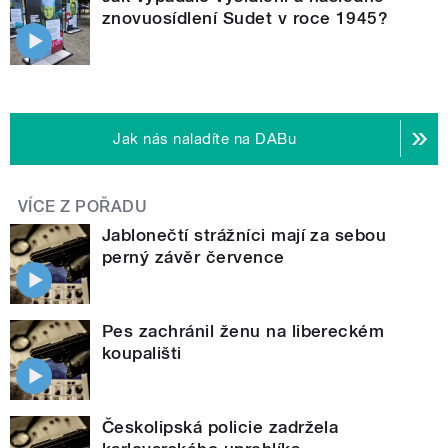
znovuosídlení Sudet v roce 1945?
Jak nás naladíte na DABu
VÍCE Z POŘADU
Jablonečtí strážníci mají za sebou
perný závěr července
Pes zachránil ženu na libereckém
koupališti
Českolipská policie zadržela