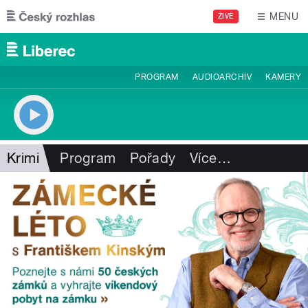
Přejít k hlavnímu obsahu
MENU
ŽIVĚ
PROGRAM
AUDIOARCHIV
KAMERY
Krimi
Program
Pořady
Více
…