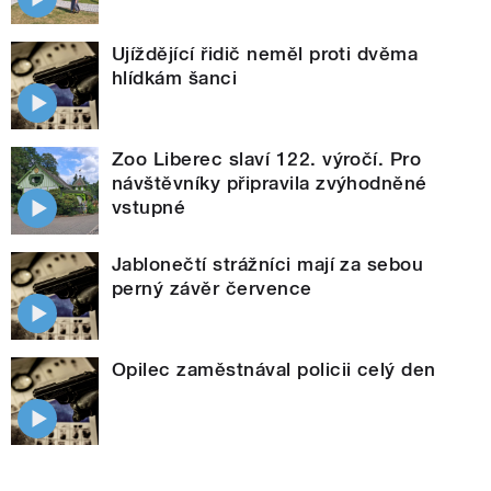
Ujíždějící řidič neměl proti dvěma
hlídkám šanci
Zoo Liberec slaví 122. výročí. Pro
návštěvníky připravila zvýhodněné
vstupné
Jablonečtí strážníci mají za sebou
perný závěr července
Opilec zaměstnával policii celý den