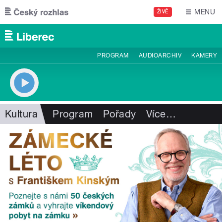
Přejít k hlavnímu obsahu
MENU
ŽIVĚ
PROGRAM
AUDIOARCHIV
KAMERY
Kultura
Program
Pořady
Více
…