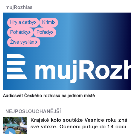
mujRozhlas
Hry a četby
Krimi
Pohádky
Pořady
Živé vysílání
Audiosvět Českého rozhlasu na jednom místě
NEJPOSLOUCHANĚJŠÍ
Krajské kolo soutěže Vesnice roku zná
své vítěze. Ocenění putuje do 14 obcí