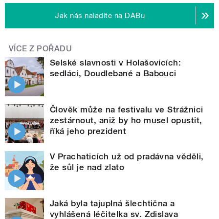
Jak nás naladíte na DABu
VÍCE Z POŘADU
Selské slavnosti v Holašovicích:
sedláci, Doudlebané a Babouci
Člověk může na festivalu ve Strážnici
zestárnout, aniž by ho musel opustit,
říká jeho prezident
V Prachaticích už od pradávna věděli,
že sůl je nad zlato
Jaká byla tajuplná šlechtična a
vyhlášená léčitelka sv. Zdislava