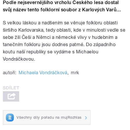
Podle nejsevernějšího vrcholu Českého lesa dostal
svůj název tento folklorní soubor z Karlových Varů…
S velkou láskou a nadšením se věnuje folkloru oblasti
širšího Karlovarska, tedy oblasti, kde v minulosti vedle se
sebe žili Češi a Němci a německé vlivy v hudebním a
tanečním folkloru jsou dodnes patrné. Do západního
koutu naší republiky se vydáme s Michaelou
Vondráčkovou.
autoři:
Michaela Vondráčková
,
mrk
Všechny díly pořadu na mujRozhlas