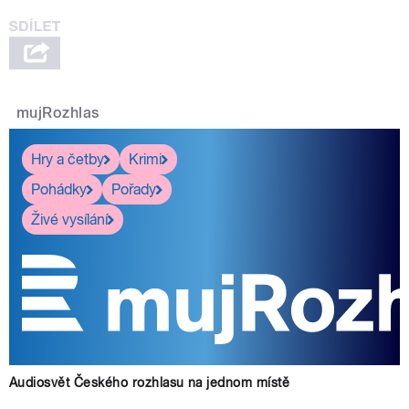
mujRozhlas
Hry a četby
Krimi
Pohádky
Pořady
Živé vysílání
Audiosvět Českého rozhlasu na jednom místě