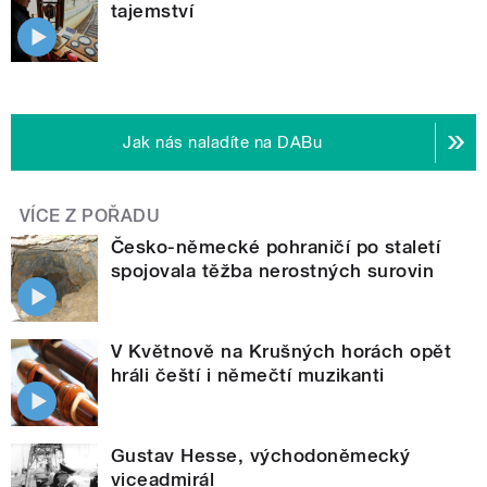
tajemství
Jak nás naladíte na DABu
VÍCE Z POŘADU
Česko-německé pohraničí po staletí
spojovala těžba nerostných surovin
V Květnově na Krušných horách opět
hráli čeští i němečtí muzikanti
Gustav Hesse, východoněmecký
viceadmirál