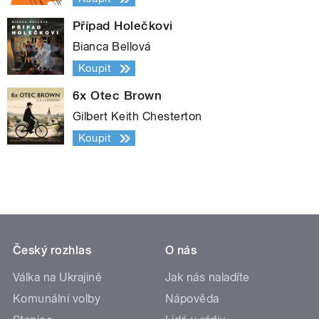
Případ Holečkovi
Bianca Bellová
Koupit
6x Otec Brown
Gilbert Keith Chesterton
Koupit
Český rozhlas
O nás
Válka na Ukrajině
Jak nás naladíte
Komunální volby
Nápověda