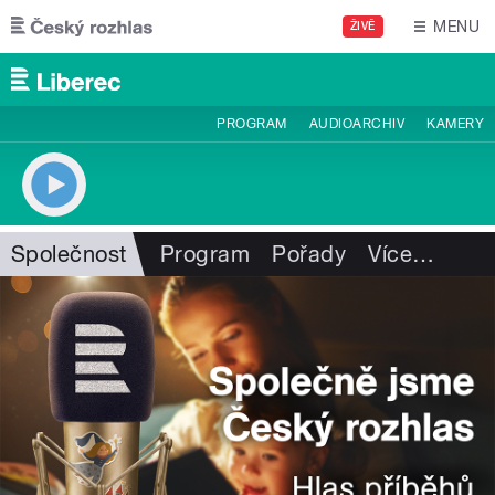
Přejít k hlavnímu obsahu
MENU
ŽIVĚ
PROGRAM
AUDIOARCHIV
KAMERY
Společnost
Program
Pořady
Více
…