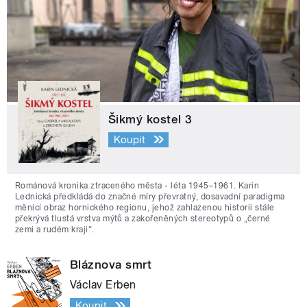
Šikmý kostel 3
Koupit
Románová kronika ztraceného města - léta 1945–1961. Karin
Lednická předkládá do značné míry převratný, dosavadní paradigma
měnící obraz hornického regionu, jehož zahlazenou historii stále
překrývá tlustá vrstva mýtů a zakořeněných stereotypů o „černé
zemi a rudém kraji“.
Bláznova smrt
Václav Erben
Koupit