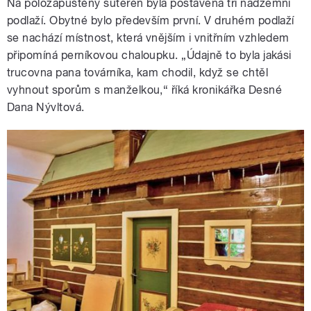
Na polozapuštěný suterén byla postavena tři nadzemní
podlaží. Obytné bylo především první. V druhém podlaží
se nachází místnost, která vnějším i vnitřním vzhledem
připomíná perníkovou chaloupku. „Údajně to byla jakási
trucovna pana továrníka, kam chodil, když se chtěl
vyhnout sporům s manželkou,“ říká kronikářka Desné
Dana Nývltová.