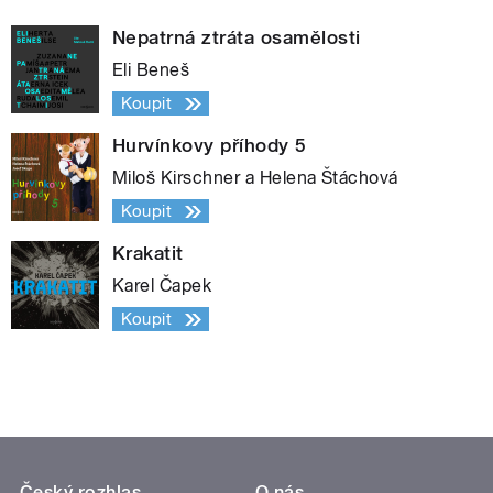
Nepatrná ztráta osamělosti
Eli Beneš
Koupit
Hurvínkovy příhody 5
Miloš Kirschner a Helena Štáchová
Koupit
Krakatit
Karel Čapek
Koupit
Český rozhlas
O nás