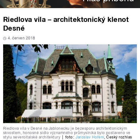
Riedlova vila – architektonický klenot
Desné
4. červen 2018
Riedlova vila v Desné na Jablonecku je bezesporu architektonickým
skvostem, honosné sídlo významného průmyslníka bylo postaveno ve
stylu severoitalské architektury
|
foto:
Jaroslav Hoření
,
Český rozhlas