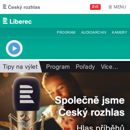
Přejít k hlavnímu obsahu
MENU
ŽIVĚ
PROGRAM
AUDIOARCHIV
KAMERY
Tipy na výlet
Program
Pořady
Více
…