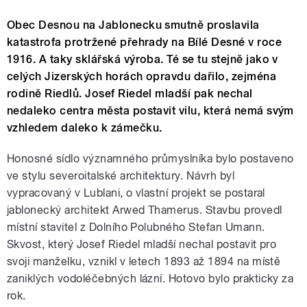
Obec Desnou na Jablonecku smutně proslavila
katastrofa protržené přehrady na Bílé Desné v roce
1916. A taky sklářská výroba. Té se tu stejně jako v
celých Jizerských horách opravdu dařilo, zejména
rodině Riedlů. Josef Riedel mladší pak nechal
nedaleko centra města postavit vilu, která nemá svým
vzhledem daleko k zámečku.
Honosné sídlo významného průmyslníka bylo postaveno
ve stylu severoitalské architektury. Návrh byl
vypracovaný v Lublani, o vlastní projekt se postaral
jablonecký architekt Arwed Thamerus. Stavbu provedl
místní stavitel z Dolního Polubného Stefan Umann.
Skvost, který Josef Riedel mladší nechal postavit pro
svoji manželku, vznikl v letech 1893 až 1894 na místě
zaniklých vodoléčebných lázní. Hotovo bylo prakticky za
rok.