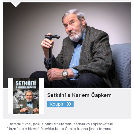
Setkání s Karlem Čapkem
Koupit
Literární fikce, pokus přiblížit literární nadsázkou spisovatele,
filozofa, ale hlavně člověka Karla Čapka trochu jinou formou.