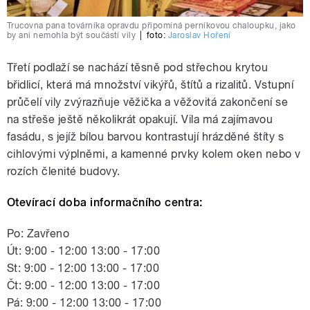
Trucovna pana továrníka opravdu připomíná perníkovou chaloupku, jako
by ani nemohla být součástí vily
|
foto:
Jaroslav Hoření
Třetí podlaží se nachází těsně pod střechou krytou
břidlicí, která má množství vikýřů, štítů a rizalitů. Vstupní
průčelí vily zvýrazňuje věžička a věžovitá zakončení se
na střeše ještě několikrát opakují. Vila má zajímavou
fasádu, s jejíž bílou barvou kontrastují hrázděné štíty s
cihlovými výplněmi, a kamenné prvky kolem oken nebo v
rozích členité budovy.
Otevírací doba informačního centra:
Po: Zavřeno
Út: 9:00 - 12:00 13:00 - 17:00
St: 9:00 - 12:00 13:00 - 17:00
Čt: 9:00 - 12:00 13:00 - 17:00
Pá: 9:00 - 12:00 13:00 - 17:00