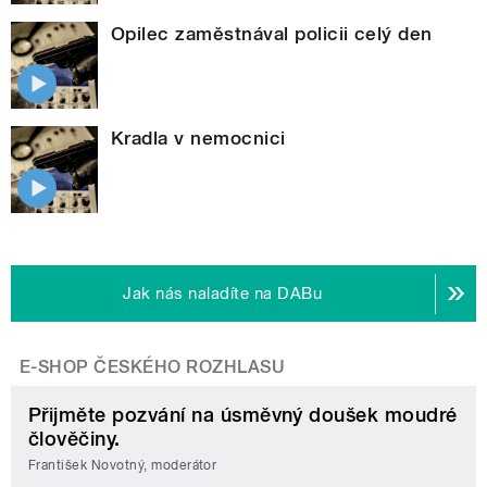
Opilec zaměstnával policii celý den
Kradla v nemocnici
Jak nás naladíte na DABu
E-SHOP ČESKÉHO ROZHLASU
Přijměte pozvání na úsměvný doušek moudré
člověčiny.
František Novotný, moderátor