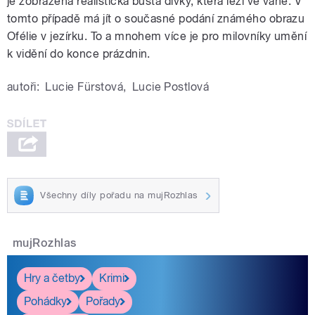
je zobrazena realistická busta dívky, která leží ve vaně. V
tomto případě má jít o současné podání známého obrazu
Ofélie v jezírku. To a mnohem více je pro milovníky umění
k vidění do konce prázdnin.
autoři:
Lucie Fürstová
,
Lucie Postlová
Všechny díly pořadu na mujRozhlas
mujRozhlas
Hry a četby
Krimi
Pohádky
Pořady