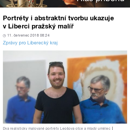
Portréty i abstraktní tvorbu ukazuje
v Liberci pražský malíř
11. červenec 2018 08:24
Zprávy pro Liberecký kraj
Dva realisticky malované portréty Leošova otce a mladý umělec
|