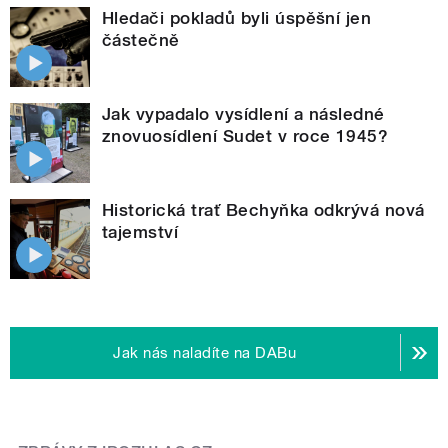
Hledači pokladů byli úspěšní jen
částečně
Jak vypadalo vysídlení a následné
znovuosídlení Sudet v roce 1945?
Historická trať Bechyňka odkrývá nová
tajemství
Jak nás naladíte na DABu