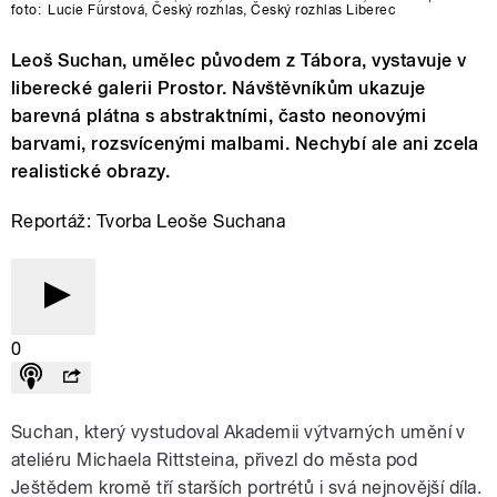
foto:
Lucie Fürstová
,
Český rozhlas
,
Český rozhlas Liberec
Leoš Suchan, umělec původem z Tábora, vystavuje v
liberecké galerii Prostor. Návštěvníkům ukazuje
barevná plátna s abstraktními, často neonovými
barvami, rozsvícenými malbami. Nechybí ale ani zcela
realistické obrazy.
Reportáž: Tvorba Leoše Suchana
0
Suchan, který vystudoval Akademii výtvarných umění v
ateliéru Michaela Rittsteina, přivezl do města pod
Ještědem kromě tří starších portrétů i svá nejnovější díla.