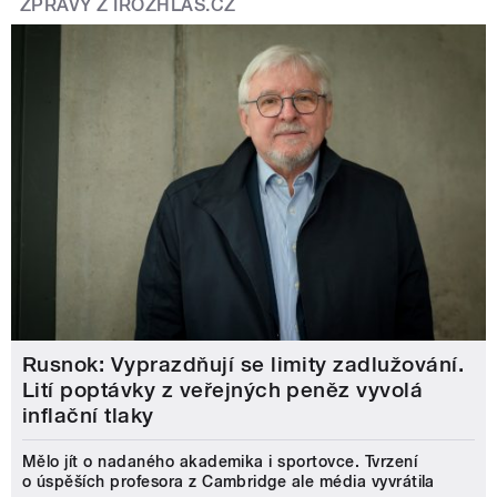
ZPRÁVY Z IROZHLAS.CZ
Rusnok: Vyprazdňují se limity zadlužování.
Lití poptávky z veřejných peněz vyvolá
inflační tlaky
Mělo jít o nadaného akademika i sportovce. Tvrzení
o úspěších profesora z Cambridge ale média vyvrátila