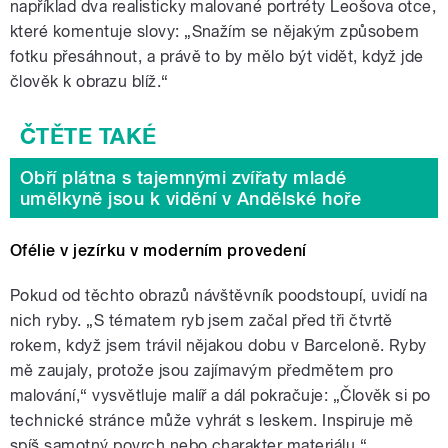
například dva realisticky malované portréty Leošova otce,
které komentuje slovy: „Snažím se nějakým způsobem
fotku přesáhnout, a právě to by mělo být vidět, když jde
člověk k obrazu blíž.“
Obří plátna s tajemnými zvířaty mladé
umělkyně jsou k vidění v Andělské hoře
Ofélie v jezírku v moderním provedení
Pokud od těchto obrazů návštěvník poodstoupí, uvidí na
nich ryby. „S tématem ryb jsem začal před tři čtvrtě
rokem, když jsem trávil nějakou dobu v Barceloně. Ryby
mě zaujaly, protože jsou zajímavým předmětem pro
malování,“ vysvětluje malíř a dál pokračuje: „Člověk si po
technické stránce může vyhrát s leskem. Inspiruje mě
spíš samotný povrch nebo charakter materiálu.“