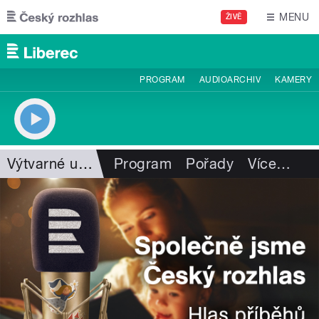
Přejít k hlavnímu obsahu
MENU
ŽIVĚ
PROGRAM
AUDIOARCHIV
KAMERY
Výtvarné umění
Program
Pořady
Více
…